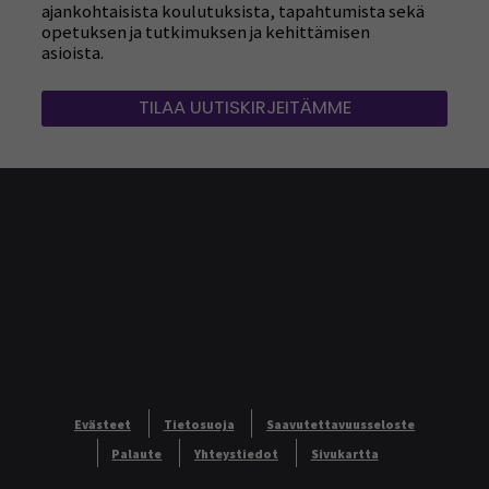
ajankohtaisista koulutuksista, tapahtumista sekä
opetuksen ja tutkimuksen ja kehittämisen
asioista.
TILAA UUTISKIRJEITÄMME
Evästeet
Tietosuoja
Saavutettavuusseloste
Palaute
Yhteystiedot
Sivukartta