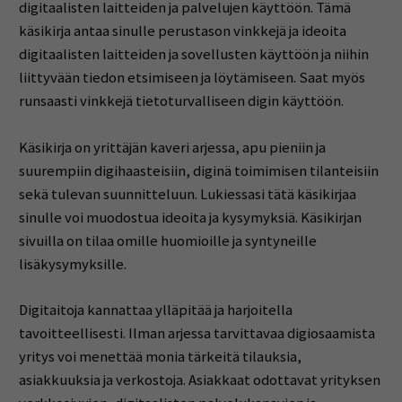
digitaalisten laitteiden ja palvelujen käyttöön. Tämä
käsikirja antaa sinulle perustason vinkkejä ja ideoita
digitaalisten laitteiden ja sovellusten käyttöön ja niihin
liittyvään tiedon etsimiseen ja löytämiseen. Saat myös
runsaasti vinkkejä tietoturvalliseen digin käyttöön.
Käsikirja on yrittäjän kaveri arjessa, apu pieniin ja
suurempiin digihaasteisiin, diginä toimimisen tilanteisiin
sekä tulevan suunnitteluun. Lukiessasi tätä käsikirjaa
sinulle voi muodostua ideoita ja kysymyksiä. Käsikirjan
sivuilla on tilaa omille huomioille ja syntyneille
lisäkysymyksille.
Digitaitoja kannattaa ylläpitää ja harjoitella
tavoitteellisesti.
Ilman arjessa tarvittavaa digiosaamista
yritys voi menettää monia tärkeitä tilauksia,
asiakkuuksia ja verkostoja.
Asiakkaat odottavat yrityksen