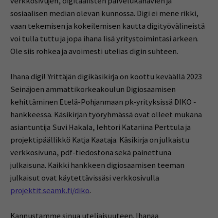
verkkosivujen, digitaalisten palvelukanavien ja
sosiaalisen median olevan kunnossa.
Digi ei mene rikki,
vaan tekemisen ja kokeilemisen kautta digityövälineistä
voi tulla tuttu ja jopa ihana lisä yritystoimintasi arkeen.
Ole siis rohkea ja avoimesti utelias digin suhteen.
Ihana digi! Yrittäjän digikäsikirja on koottu keväällä 2023
Seinäjoen ammattikorkeakoulun Digiosaamisen
kehittäminen Etelä-Pohjanmaan pk-yrityksissä DIKO -
hankkeessa. Käsikirjan työryhmässä ovat olleet mukana
asiantuntija Suvi Hakala, lehtori Katariina Perttula ja
projektipäällikkö Katja Kaataja. Käsikirja on julkaistu
verkkosivuna, pdf-tiedostona sekä painettuna
julkaisuna. Kaikki hankkeen digiosaamisen teeman
julkaisut ovat käytettävissäsi verkkosivulla
projektit.seamk.fi/diko
.
Kannustamme sinua uteliaisuuteen.
Ihanaa