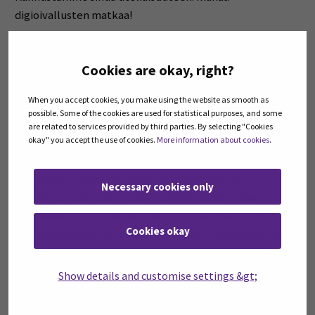
digioivallusten matkaa!
Seinäjoella toukokuussa 2023
Cookies are okay, right?
Työryhmä
When you accept cookies, you make using the website as smooth as
Lähteitä ja linkkivinkkejä
possible. Some of the cookies are used for statistical purposes, and some
are related to services provided by third parties. By selecting "Cookies
okay" you accept the use of cookies.
More information about cookies
.
Yrittäjän digikäsikirjassa lähteinä on käytetty vapaasti
saatavilla olevaa tietoa eri verkkosivuilta, mm. Yle
Digitreenit, Kyberturvallisuuskeskus, DVV, eri
Necessary cookies only
operaattoreiden sivut sekä SeAMKin asiantuntija Sini
Karjalaisen DIKO-iltamien koulutusmateriaaleja (5/22).
Cookies okay
Ohessa käsikirjan tekstissä mainittujen lisäksi joitakin
verkkosivuja, joista arvelemme olevan iloa sinulle
nykyisenä tai tulevana yrittäjänä digimaailmassa.
Show details and customise settings &gt;
DVV:n Digituen sivuilta löydät oppi- ja