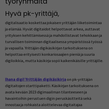
työryhmältä
Hyvä pk-yrittäjä,
digitalisaatio koskettaa jokaisen yrittäjän liiketoimintaa
ja elämää. Hyvät digitaidot helpottavat arkea, auttavat
yrityksen kehittämisessä ja mahdollistavat tehokkaan ja
turvallisen toiminnan digitaalisessa ympäristössä työssä
ja vapaalla. Yrittäjän digikäsikirjan tarkoituksena on
helpottaa erityisesti konkariosaajien pieniä ja suuria
digiloikkia, mutta käsikirja sopii kaikenikäisille yrittäjille.
Ihana digi! Yrittäjän digikäsikirja
on pk-yrittäjän
digitaitojen starttipaketti. Käsikirjan tarkoituksena on
avata kevään 2023 digimaailman tilanteeseen ja
havaintoihin perustuen digin peruskäsitteitä sekä
innostaa ja rohkaista aloittelevaa digitaitajaa