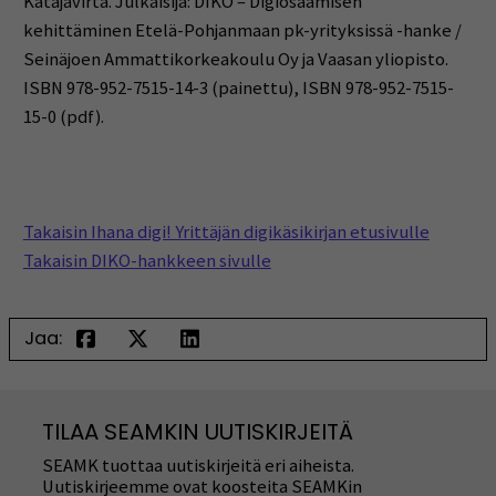
Katajavirta.
Julkaisija: DIKO – Digiosaamisen
kehittäminen Etelä-Pohjanmaan pk-yrityksissä -hanke /
Seinäjoen Ammattikorkeakoulu Oy ja Vaasan yliopisto.
ISBN 978-952-7515-14-3 (painettu),
ISBN 978-952-7515-
15-0 (pdf).
Takaisin Ihana digi! Yrittäjän digikäsikirjan etusivulle
Takaisin DIKO-hankkeen sivulle
Jaa:
TILAA SEAMKIN UUTISKIRJEITÄ
SEAMK tuottaa uutiskirjeitä eri aiheista.
Uutiskirjeemme ovat koosteita SEAMKin