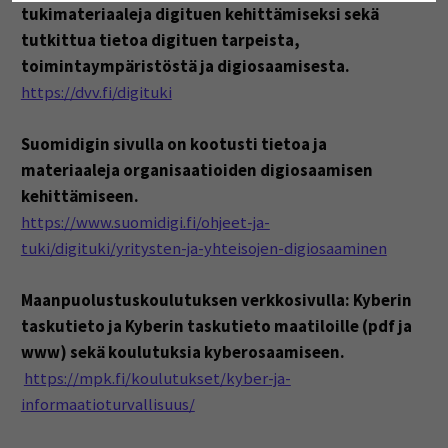
tukimateriaaleja digituen kehittämiseksi sekä
tutkittua tietoa digituen tarpeista,
toimintaympäristöstä ja digiosaamisesta.
https://dvv.fi/digituki
Suomidigin sivulla on kootusti tietoa ja
materiaaleja organisaatioiden digiosaamisen
kehittämiseen.
https://www.suomidigi.fi/ohjeet-ja-
tuki/digituki/yritysten-ja-yhteisojen-digiosaaminen
Maanpuolustuskoulutuksen verkkosivulla: Kyberin
taskutieto ja Kyberin taskutieto maatiloille (pdf ja
www) sekä koulutuksia kyberosaamiseen.
https://mpk.fi/koulutukset/kyber-ja-
informaatioturvallisuus/