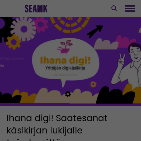
Siirry
sisältöön
Avaa
Ihana digi! Saatesanat
käsikirjan lukijalle