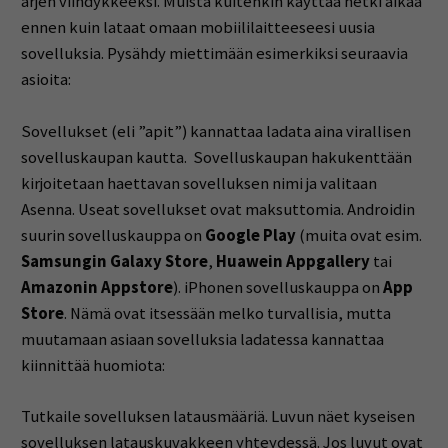
arjen viihdykkeeksi. Muista kuitenkin käyttää hetki aikaa
ennen kuin lataat omaan mobiililaitteeseesi uusia
sovelluksia. Pysähdy miettimään esimerkiksi seuraavia
asioita:
Sovellukset (eli ”apit”) kannattaa ladata aina virallisen
sovelluskaupan kautta. Sovelluskaupan hakukenttään
kirjoitetaan haettavan sovelluksen nimi ja valitaan
Asenna. Useat sovellukset ovat maksuttomia. Androidin
suurin sovelluskauppa on
Google Play
(muita ovat esim.
Samsungin Galaxy Store
,
Huawein Appgallery
tai
Amazonin Appstore
). iPhonen sovelluskauppa on
App
Store
. Nämä ovat itsessään melko turvallisia, mutta
muutamaan asiaan sovelluksia ladatessa kannattaa
kiinnittää huomiota:
Tutkaile sovelluksen latausmääriä. Luvun näet kyseisen
sovelluksen latauskuvakkeen yhteydessä. Jos luvut ovat