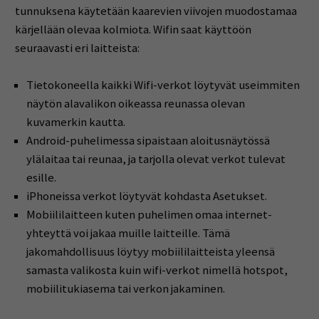
tunnuksena käytetään kaarevien viivojen muodostamaa
kärjellään olevaa kolmiota. Wifin saat käyttöön
seuraavasti eri laitteista:
Tietokoneella kaikki Wifi-verkot löytyvät useimmiten
näytön alavalikon oikeassa reunassa olevan
kuvamerkin kautta.
Android-puhelimessa sipaistaan aloitusnäytössä
ylälaitaa tai reunaa, ja tarjolla olevat verkot tulevat
esille.
iPhoneissa verkot löytyvät kohdasta Asetukset.
Mobiililaitteen kuten puhelimen omaa internet-
yhteyttä voi jakaa muille laitteille. Tämä
jakomahdollisuus löytyy mobiililaitteista yleensä
samasta valikosta kuin wifi-verkot nimellä hotspot,
mobiilitukiasema tai verkon jakaminen.