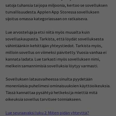
satoja tuhansia tai jopa miljoonia, kertoo se sovelluksen
turvallisuudesta. Applen App Storessa sovelluksen
sijoitus omassa kategoriassaan on ratkaiseva.
Lue arvosteluja ja etsi niitä myös muualta kuin
sovelluskaupasta. Tarkista, että löydät sovelluksesta
vähintäänkin kehittäjän yhteystiedot. Tarkista myös,
milloin sovellus on viimeksi päivitetty. Vuosia vanhaa ei
kannata ladata. Lue tarkasti myös sovelluksen nimi,
melkein samannimisiä sovelluksia löytyy varmasti.
Sovelluksen latausvaiheessa sinulta pyydetään
monenlaisia puhelimesi ominaisuuksien käyttöoikeuksia.
Tässä kannattaa pysähtyä hetkeksi ja miettiä mitä
oikeuksia sovellus tarvitsee toimiakseen.
Lue seuraavaksi luku 2: Miten pidän yhteyttä?