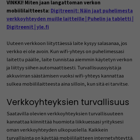
VINKKI! Miten jaan langattoman verkon
mobiililaitteesta:
Digitreenit: Näin jaat puhelimesta
verkkoyhteyden muille laitteille | Puhelin ja tabletti |
Digitreenit | yle.fi
Uuteen verkkoon liityttäessä laite kysyy salasanaa, jos
verkko ei ole avoin. Kun wifi-yhteys on puhelimessasi
laitettu päälle, laite tunnistaa aiemmin käytetyn verkon
ja liittyy siihen automaattisesti. Turvallisuussyistä ja
akkuvirran säästämisen vuoksi wifi-yhteys kannattaa
sulkea mobiililaitteesta aina silloin, kun sitä ei tarvitse.
Verkkoyhteyksien turvallisuus
Saatavilla olevien verkkoyhteyksien turvallisuuteen
kannattaa kiinnittää huomiota liikkuessasi yrityksesi
oman verkkoyhteyden ulkopuolella. Kaikkein
turvallisinta on käyttää mobiililaitteen internetyhteyttä.