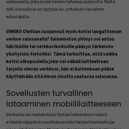
salasanalla, joka ei ole kenen tahansa saatavilla. Näitä
wifi-tunnuksia voi pyytää ko. yrityksen tai tahon
edustajalta.
VINKKI! Olethan suojannut myös kotisi langattoman
verkon salasanalla? Salaamaton yhteys voi antaa
häiriköille tai verkkorikollisille pääsyn tärkeisiin
yksityisiin tietoihisi. Tämä tarkoittaa, että vaikka
kotisi ulkopuolella joku voi nähdä laitteeltaan
tarjolla olevan verkkosi, hän ei kuitenkaan pääse
käyttämään sitä ilman sinulta saatavaa salasanaa.
Sovellusten turvallinen
lataaminen mobiililaitteeseen
Verkosta on mahdollista löytää lukematon määrä
erilaisia näppäriä sovelluksia työn helpottamiseksi ja