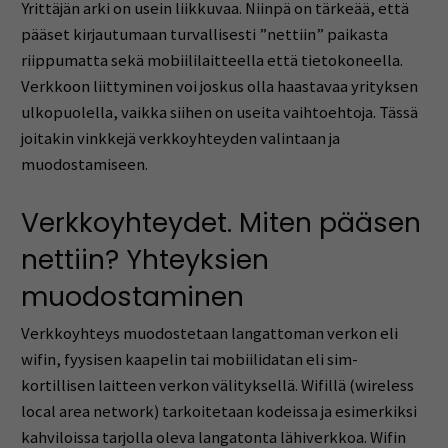
Yrittäjän arki on usein liikkuvaa. Niinpä on tärkeää, että
pääset kirjautumaan turvallisesti ”nettiin” paikasta
riippumatta sekä mobiililaitteella että tietokoneella.
Verkkoon liittyminen voi joskus olla haastavaa yrityksen
ulkopuolella, vaikka siihen on useita vaihtoehtoja. Tässä
joitakin vinkkejä verkkoyhteyden valintaan ja
muodostamiseen.
Verkkoyhteydet. Miten pääsen
nettiin? Yhteyksien
muodostaminen
Verkkoyhteys muodostetaan langattoman verkon eli
wifin, fyysisen kaapelin tai mobiilidatan eli sim-
kortillisen laitteen verkon välityksellä. Wifillä (wireless
local area network) tarkoitetaan kodeissa ja esimerkiksi
kahviloissa tarjolla oleva langatonta lähiverkkoa. Wifin