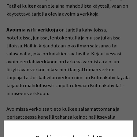
Tätä ei kuitenkaan ole aina mahdollista käyttää, vaan on
käytettävä tarjolla olevia avoimia verkkoja.
Avoimia wifi-verkkoja
on tarjolla kahviloissa,
hotelleissa, junissa, lentokentällä ja muissa julkisissa
tiloissa. Näihin kirjaudutaan joko ilman salasanaa tai
salasanalla, joka on kaikkien saatavilla. Kirjautuessasi
avoimeen lähiverkkoon on tärkeää varmistaa aiotun
liityttävän verkon oikea nimi langattoman verkon
tarjoajalta. Jos kahvilan verkon nimi on Kulmakahvila
,
älä
kirjaudu mahdollisesti tarjolla olevaan Kulmakahvila1 -
nimiseen verkkoon.
Avoimissa verkoissa tieto kulkee salaamattomana ja
periaatteessa kenellä tahansa keinot hallitsevalla
henkilöllä on mahdollisuus saada selville esimerkiksi
kirjautumis-, luottokortti- tai pankkitietoja. Samaan