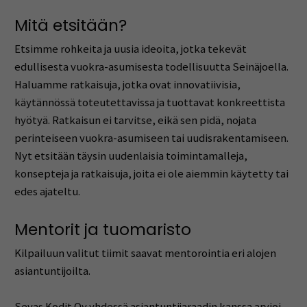
Mitä etsitään?
Etsimme rohkeita ja uusia ideoita, jotka tekevät
edullisesta vuokra-asumisesta todellisuutta Seinäjoella.
Haluamme ratkaisuja, jotka ovat innovatiivisia,
käytännössä toteutettavissa ja tuottavat konkreettista
hyötyä. Ratkaisun ei tarvitse, eikä sen pidä, nojata
perinteiseen vuokra-asumiseen tai uudisrakentamiseen.
Nyt etsitään täysin uudenlaisia toimintamalleja,
konsepteja ja ratkaisuja, joita ei ole aiemmin käytetty tai
edes ajateltu.
Mentorit ja tuomaristo
Kilpailuun valitut tiimit saavat mentorointia eri alojen
asiantuntijoilta.
Sevas Kodit Oy yhdessä asiantuntijaraadin kanssa arvioi