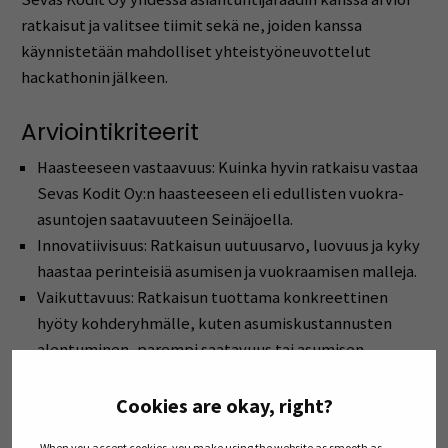
ratkaisut ja valitsee tiimit sekä ne, joiden kanssa
käynnistetään mahdolliset yhteistyöneuvottelut
hackathonin jälkeen.
Arviointikriteerit
Haasteeseen vastaavuus: Kuinka hyvin ratkaisu vastaa
Sevas Kodit Oy:n haasteeseen eli edullisten vuokra-
asuntojen saatavuuteen Seinäjoella.
Innovatiivisuus: Ratkaisun uutuusarvo, luovuus ja kyky
haastaa perinteisiä asumisen ja vuokraamisen malleja.
Vaikuttavuus: Ratkaisun tuottama konkreettinen
hyöty kohderyhmälle, kuten asumiskustannusten
alentuminen, parempi saatavuus tai asumisen
sujuvuus.
Toteutettavuus: Kuinka realistinen ja käytännössä
Cookies are okay, right?
toteuttamiskelpoinen ratkaisu on Seinäjoen
When you accept cookies, you make using the website as smooth as