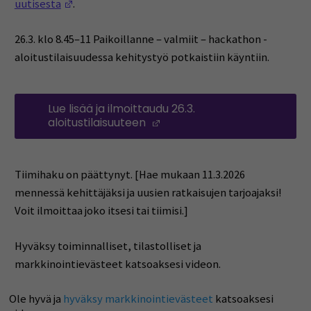
(Opens in a new window)
uutisesta
.
26.3. klo 8.45–11 Paikoillanne – valmiit – hackathon -
aloitustilaisuudessa kehitystyö potkaistiin käyntiin.
Lue lisää ja ilmoittaudu 26.3.
aloitustilaisuuteen
(Opens in a new window)
Tiimihaku on päättynyt. [Hae mukaan 11.3.2026
mennessä kehittäjäksi ja uusien ratkaisujen tarjoajaksi!
Voit ilmoittaa joko itsesi tai tiimisi.]
Hyväksy toiminnalliset, tilastolliset ja
markkinointievästeet katsoaksesi videon.
Ole hyvä ja
hyväksy markkinointievästeet
katsoaksesi