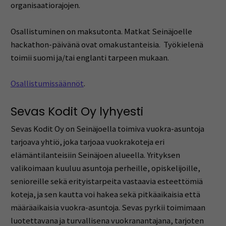
organisaatiorajojen.
Osallistuminen on maksutonta. Matkat Seinäjoelle
hackathon-päivänä ovat omakustanteisia. Työkielenä
toimii suomi ja/tai englanti tarpeen mukaan.
Osallistumissäännöt
.
Sevas Kodit Oy lyhyesti
Sevas Kodit Oy on Seinäjoella toimiva vuokra-asuntoja
tarjoava yhtiö, joka tarjoaa vuokrakoteja eri
elämäntilanteisiin Seinäjoen alueella. Yrityksen
valikoimaan kuuluu asuntoja perheille, opiskelijoille,
senioreille sekä erityistarpeita vastaavia esteettömiä
koteja, ja sen kautta voi hakea sekä pitkäaikaisia että
määräaikaisia vuokra-asuntoja. Sevas pyrkii toimimaan
luotettavana ja turvallisena vuokranantajana, tarjoten