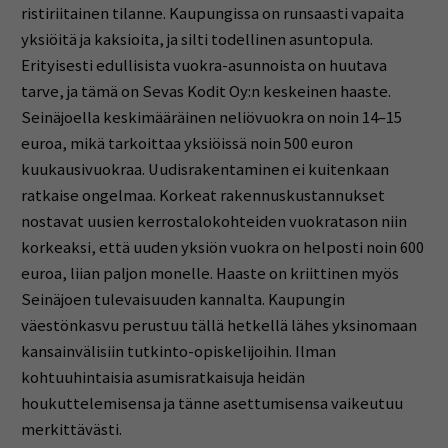
ristiriitainen tilanne. Kaupungissa on runsaasti vapaita
yksiöitä ja kaksioita, ja silti todellinen asuntopula.
Erityisesti edullisista vuokra-asunnoista on huutava
tarve, ja tämä on Sevas Kodit Oy:n keskeinen haaste.
Seinäjoella keskimääräinen neliövuokra on noin 14–15
euroa, mikä tarkoittaa yksiöissä noin 500 euron
kuukausivuokraa. Uudisrakentaminen ei kuitenkaan
ratkaise ongelmaa. Korkeat rakennuskustannukset
nostavat uusien kerrostalokohteiden vuokratason niin
korkeaksi, että uuden yksiön vuokra on helposti noin 600
euroa, liian paljon monelle. Haaste on kriittinen myös
Seinäjoen tulevaisuuden kannalta. Kaupungin
väestönkasvu perustuu tällä hetkellä lähes yksinomaan
kansainvälisiin tutkinto-opiskelijoihin. Ilman
kohtuuhintaisia asumisratkaisuja heidän
houkuttelemisensa ja tänne asettumisensa vaikeutuu
merkittävästi.