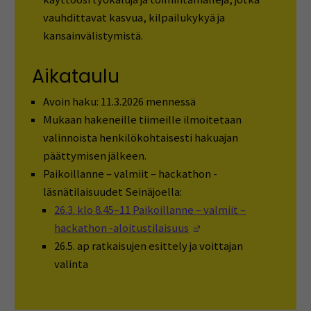
vauhdittavat kasvua, kilpailukykyä ja
kansainvälistymistä.
Aikataulu
Avoin haku: 11.3.2026 mennessä
Mukaan hakeneille tiimeille ilmoitetaan
valinnoista henkilökohtaisesti hakuajan
päättymisen jälkeen.
Paikoillanne – valmiit – hackathon -
läsnätilaisuudet Seinäjoella:
26.3. klo 8.45–11 Paikoillanne – valmiit –
(Opens in a new wind
hackathon -aloitustilaisuus
26.5. ap ratkaisujen esittely ja voittajan
valinta