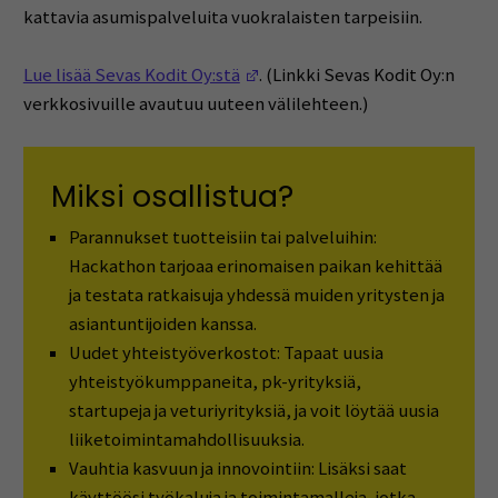
kattavia asumispalveluita vuokralaisten tarpeisiin.
(Opens in a new window)
Lue lisää Sevas Kodit Oy:stä
. (Linkki Sevas Kodit Oy:n
verkkosivuille avautuu uuteen välilehteen.)
Miksi osallistua?
Parannukset tuotteisiin tai palveluihin:
Hackathon tarjoaa erinomaisen paikan kehittää
ja testata ratkaisuja yhdessä muiden yritysten ja
asiantuntijoiden kanssa.
Uudet yhteistyöverkostot: Tapaat uusia
yhteistyökumppaneita, pk-yrityksiä,
startupeja ja veturiyrityksiä, ja voit löytää uusia
liiketoimintamahdollisuuksia.
Vauhtia kasvuun ja innovointiin: Lisäksi saat
käyttöösi työkaluja ja toimintamalleja, jotka