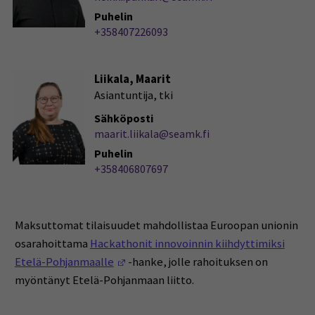
Puhelin
+358407226093
Liikala, Maarit
Asiantuntija, tki
Sähköposti
maarit.liikala@seamk.fi
Puhelin
+358406807697
Maksuttomat tilaisuudet mahdollistaa Euroopan unionin
osarahoittama
Hackathonit innovoinnin kiihdyttimiksi
(Opens in a new window)
Etelä-Pohjanmaalle
-hanke, jolle rahoituksen on
myöntänyt Etelä-Pohjanmaan liitto.