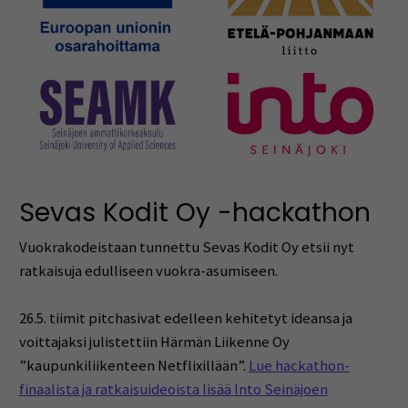
Sevas Kodit Oy -hackathon
Vuokrakodeistaan tunnettu Sevas Kodit Oy etsii nyt
ratkaisuja edulliseen vuokra-asumiseen.
26.5. tiimit pitchasivat edelleen kehitetyt ideansa ja
voittajaksi julistettiin Härmän Liikenne Oy
”kaupunkiliikenteen Netflixillään”.
Lue hackathon-
finaalista ja ratkaisuideoista lisää Into Seinäjoen