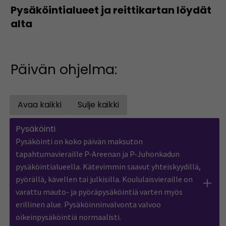
Pysäköintialueet ja reittikartan löydät
alta
Päivän ohjelma:
Avaa kaikki
Sulje kaikki
Open all accordions
Sulje kaikki
Pysäköinti
Pysäköinti on koko päivän maksuton
tapahtumavieraille P-Areenan ja P-Juhonkadun
pysäköintialueella. Kätevimmin saavut yhteiskyydillä,
pyörällä, kävellen tai julkisilla. Koululaisvieraille on
varattu mauto- ja pyöräpysäköintiä varten myös
erillinen alue. Pysäköinninvalvonta valvoo
oikeinpysäköintiä normaalisti.