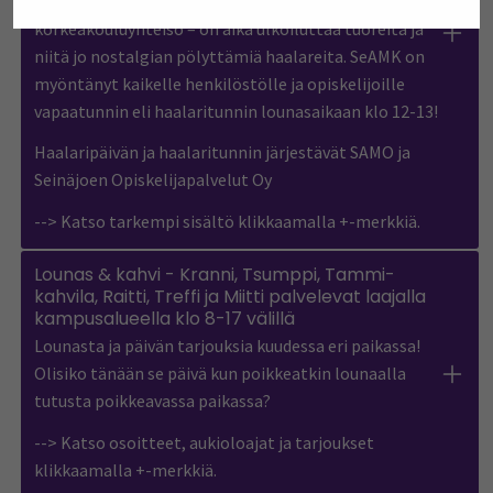
näkyväksi. Mukaan kutsutaan koko Seinäjoen
korkeakouluyhteisö – on aika ulkoiluttaa tuoreita ja
niitä jo nostalgian pölyttämiä haalareita. SeAMK on
myöntänyt kaikelle henkilöstölle ja opiskelijoille
vapaatunnin eli haalaritunnin lounasaikaan klo 12-13!
Haalaripäivän ja haalaritunnin järjestävät SAMO ja
Seinäjoen Opiskelijapalvelut Oy
--> Katso tarkempi sisältö klikkaamalla +-merkkiä.
Lounas & kahvi - Kranni, Tsumppi, Tammi-
kahvila, Raitti, Treffi ja Miitti palvelevat laajalla
kampusalueella klo 8-17 välillä
Lounasta ja päivän tarjouksia kuudessa eri paikassa!
Olisiko tänään se päivä kun poikkeatkin lounaalla
tutusta poikkeavassa paikassa?
--> Katso osoitteet, aukioloajat ja tarjoukset
klikkaamalla +-merkkiä.