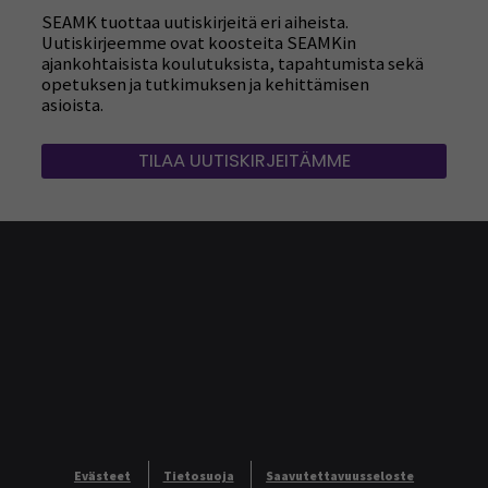
SEAMK tuottaa uutiskirjeitä eri aiheista.
Uutiskirjeemme ovat koosteita SEAMKin
ajankohtaisista koulutuksista, tapahtumista sekä
opetuksen ja tutkimuksen ja kehittämisen
asioista.
TILAA UUTISKIRJEITÄMME
Evästeet
Tietosuoja
Saavutettavuusseloste