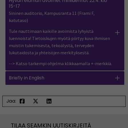
Hyvän elämän avoimet miniluennot 22.4. klo
15-17
Sininen auditorio, Kampusranta 11 (Frami F,
katutaso)
Tule nauttimaan kaikille avoimista lyhyistä
luennoista! Tietoiskujen myötä piirtyy kuva ihmisen
muistin tukemisesta, tekoälystä, terveyden
lukutaidosta ja yhteisöjen merkityksestä.
--> Katso tarkempi ohjelma klikkaamalla +-merkkiä.
Briefly in English
Jaa:
TILAA SEAMKIN UUTISKIRJEITÄ