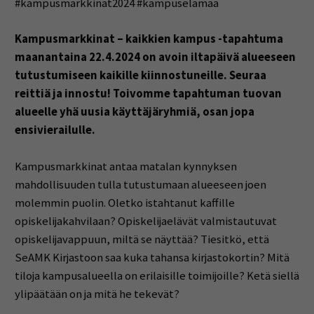
#kampusmarkkinat2024 #kampuselämää
Kampusmarkkinat – kaikkien kampus -tapahtuma
maanantaina 22.4.2024 on avoin iltapäivä alueeseen
tutustumiseen kaikille kiinnostuneille. Seuraa
reittiä ja innostu! Toivomme tapahtuman tuovan
alueelle yhä uusia käyttäjäryhmiä, osan jopa
ensivierailulle.
Kampusmarkkinat antaa matalan kynnyksen
mahdollisuuden tulla tutustumaan alueeseen joen
molemmin puolin. Oletko istahtanut kaffille
opiskelijakahvilaan? Opiskelijaelävät valmistautuvat
opiskelijavappuun, miltä se näyttää? Tiesitkö, että
SeAMK Kirjastoon saa kuka tahansa kirjastokortin? Mitä
tiloja kampusalueella on erilaisille toimijoille? Ketä siellä
ylipäätään on ja mitä he tekevät?