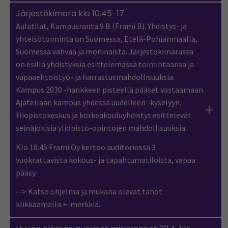
Järjestökimara klo 10.45-17
Aulatilat, Kampusranta 9 B (Frami B). Yhdistys- ja
yhteisötoiminta on Suomessa, Etelä-Pohjanmaalla,
Suomessa vahvaa ja moninaista. Järjestökimarassa
on esillä yhdistyksiä esittelemässä toimintaansa ja
vapaaehtoistyö- ja harrastusmahdollisuuksia.
Kampus 2030 -hankkeen pisteellä pääset vastaamaan
Ajatellaan kampus yhdessä uudelleen -kyselyyn.
Yliopistokeskus ja korkeakouluyhdistys esittelevät
seinäjokisia yliopisto-opintojen mahdollisuuksia.
Klo 10.45 Frami Oy kertoo auditoriossa 3
vuokrattavista kokous- ja tapahtumatiloista, vapaa
pääsy.
--> Katso ohjelma ja mukana olevat tahot
klikkaamalla +-merkkiä.