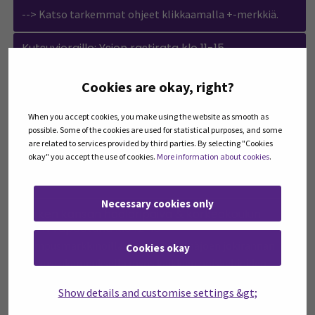
--> Katso tarkemmat ohjeet klikkaamalla +-merkkiä.
Kutsuvieraille: Ysien rastirata klo 11-15
Päivällä kampuksella on melkoinen kuhina satojen
yhdeksäsluokkalaisten rastiratapäivän vuoksi.
Cookies are okay, right?
Suosittelemme muita avoimeen vierailupäivään
When you accept cookies, you make using the website as smooth as
saapuvia ajoittamaan vierailunsa kiertokävelyreitille
possible. Some of the cookies are used for statistical purposes, and some
Kampustalolla, Kansalaiskampuksella ja
are related to services provided by third parties. By selecting "Cookies
Järjestökimarassa 14-17 välille.
okay" you accept the use of cookies.
More information about cookies
.
--> Katso tarkempi sisältö klikkaamalla +-merkkiä.
Necessary cookies only
Kaiken kansan haalaripäivä & korkeakoulun
väen vapaatunti klo 12-13
Kampusmarkkinoilla vietetään Seinäjoen jokirannan
Cookies okay
keskustakampuksella myös kaikkien opiskelijoiden,
henkilökuntien ja vieraiden haalaripäivää! Saa käyttää
Show details and customise settings &gt;
mutta ei ole pakko! Tehdään yhdessä haalarielämää