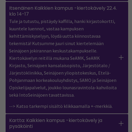
Itsenäinen Kaikkien kampus -kiertokävely 22.4.
klo 14-17
Tule ja tutustu, pistäydy kaffilla, hanki kirjastokortti,
kuuntele luennot, vastaa kampuksen
kehittämiskyselyyn, löydä uutta kiinnostavaa
tekemistä! Kutsumme juuri sinut kiertelemään
Seinäjoen jokirannan keskustakampukselle.
Kiertokävelyn reitillä mukana SeAMK, SeAMK
Kirjasto, Seinäjoen kansalaisopisto, Järjestötalo /
Järjestöklinikka, Seinäjoen yliopistokeskus, Etelä-
Pohjanmaan korkeakouluyhdistys, SAMO ja Seinäjoen
Opiskelijapalvelut, joukko lounasravintola-kahviloita
sekä IntoSeinäjoen tavattavissa.
--> Katso tarkempi sisältö klikkaamalla +-merkkiä.
Kartta: Kaikkien kampus -kiertokävely ja
pysäköinti