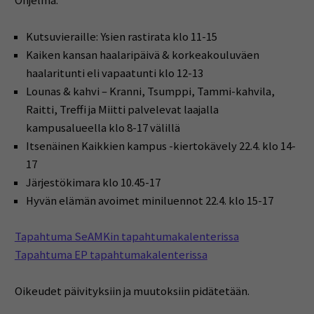
Ohjelma:
Kutsuvieraille: Ysien rastirata klo 11-15
Kaiken kansan haalaripäivä & korkeakouluväen
haalaritunti eli vapaatunti klo 12-13
Lounas & kahvi – Kranni, Tsumppi, Tammi-kahvila,
Raitti, Treffi ja Miitti palvelevat laajalla
kampusalueella klo 8-17 välillä
Itsenäinen Kaikkien kampus -kiertokävely 22.4. klo 14-
17
Järjestökimara klo 10.45-17
Hyvän elämän avoimet miniluennot 22.4. klo 15-17
Tapahtuma SeAMKin tapahtumakalenterissa
Tapahtuma EP tapahtumakalenterissa
Oikeudet päivityksiin ja muutoksiin pidätetään.