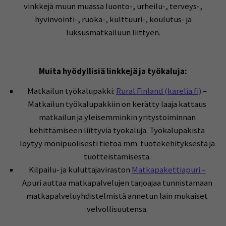
vinkkejä muun muassa luonto-, urheilu-, terveys-,
hyvinvointi-, ruoka-, kulttuuri-, koulutus- ja
luksusmatkailuun liittyen.
Muita hyödyllisiä linkkejä ja työkaluja:
Matkailun työkalupakki:
Rural Finland (karelia.fi)
–
Matkailun työkalupakkiin on kerätty laaja kattaus
matkailun ja yleisemminkin yritystoiminnan
kehittämiseen liittyviä työkaluja. Työkalupakista
löytyy monipuolisesti tietoa mm. tuotekehityksestä ja
tuotteistamisesta.
Kilpailu- ja kuluttajaviraston
Matkapakettiapuri –
Apuri auttaa matkapalvelujen tarjoajaa tunnistamaan
matkapalveluyhdistelmistä annetun lain mukaiset
velvollisuutensa.