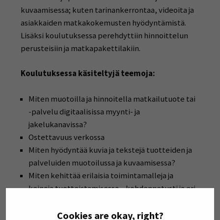
kuvaamisessa; kuten tarinankerrontaa, videoita ja
asiakkaiden matkakokemusten hyödyntämistä.
Lisäksi koulutuksessa perehdyttiin hinnoittelun
perusteisiin ja matkapakettilakiin.
Koulutuksessa käsiteltyjä teemoja:
Miten muotoilla ja hinnoitella matkailutuote tai
-palvelu digitaalisissa myynti- ja
jakelukanavissa?
Ostettavuus verkossa
Miten hyödyntää kuvia ja tekstejä tuotteiden ja
palveluiden muotoilussa ja kuvaamisessa?
Miten kehittää erilaisia toimintamalleja ja
keinoja tuotteistamisessa – kohdennetusti ja eri
asiakasryhmiä houkuttelevasti?
Matkailualan yleinen hinnoittelu- ja
Cookies are okay, right?