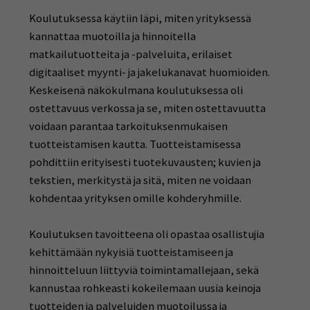
Koulutuksessa käytiin läpi, miten yrityksessä
kannattaa muotoilla ja hinnoitella
matkailutuotteita ja -palveluita, erilaiset
digitaaliset myynti- ja jakelukanavat huomioiden.
Keskeisenä näkökulmana koulutuksessa oli
ostettavuus verkossa ja se, miten ostettavuutta
voidaan parantaa tarkoituksenmukaisen
tuotteistamisen kautta. Tuotteistamisessa
pohdittiin erityisesti tuotekuvausten; kuvien ja
tekstien, merkitystä ja sitä, miten ne voidaan
kohdentaa yrityksen omille kohderyhmille.
Koulutuksen tavoitteena oli opastaa osallistujia
kehittämään nykyisiä tuotteistamiseen ja
hinnoitteluun liittyviä toimintamallejaan, sekä
kannustaa rohkeasti kokeilemaan uusia keinoja
tuotteiden ja palveluiden muotoilussa ja