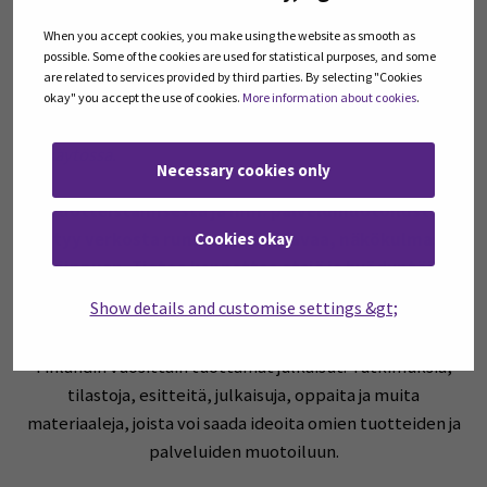
ansaintalogiikka; hinnoittelun perusteet ja
When you accept cookies, you make using the website as smooth as
matkapakettilaki.
possible. Some of the cookies are used for statistical purposes, and some
are related to services provided by third parties. By selecting "Cookies
Koulutuksen tallenne ja koulutusmateriaalit
okay" you accept the use of cookies.
More information about cookies
.
kokonaisuudessaan ovat ainoastaan osallistujien
käytössä.
Necessary cookies only
Tuotteistamisesta ja mm. palvelumuotoilusta
löytyy verkosta runsaasti luettavaa, näkökulmasta
Cookies okay
riippuen. Tietoa kannattaa etsiä ja hyödyntää
rohkeasti!
Show details and customise settings &gt;
Täältä
löydät esimerkiksi
kokonaisuudessaan
Visit
Finlandin vuosittain tuottamat julkaisut: Tutkimuksia,
tilastoja, esitteitä, julkaisuja, oppaita ja muita
materiaaleja, joista voi saada ideoita omien tuotteiden ja
palveluiden muotoiluun.