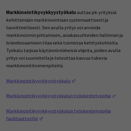
Markkinointikyvykkyystyökalu
auttaa pk-yrityksiä
kehittämään markkinointiaan systemaattisesti ja
tavoitteellisesti. Sen avulla yritys voi arvioida
markkinoinnin johtamisen, asiakassuhteiden hallinnan ja
brändiosaamisen tilaa sekä tunnistaa kehityskohteita.
Työkalu tarjoaa käytännönläheisiä ohjeita, joiden avulla
yritys voi suunnitella ja toteuttaa kasvua tukevia
markkinointitoimenpiteitä.
(Opens in a new window)
Markkinointikyvykkyystyökalu
(Opens
Markkinointikyvykkyystyökalun työskentelypohja
Markkinointikyvykkyystyökalun työskentelypohja
(Opens in a new window)
fasilitaattorille