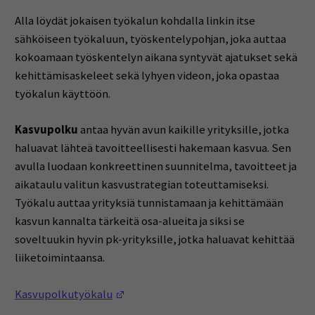
Alla löydät jokaisen työkalun kohdalla linkin itse
sähköiseen työkaluun, työskentelypohjan, joka auttaa
kokoamaan työskentelyn aikana syntyvät ajatukset sekä
kehittämisaskeleet sekä lyhyen videon, joka opastaa
työkalun käyttöön.
Kasvupolku
antaa hyvän avun kaikille yrityksille, jotka
haluavat lähteä tavoitteellisesti hakemaan kasvua. Sen
avulla luodaan konkreettinen suunnitelma, tavoitteet ja
aikataulu valitun kasvustrategian toteuttamiseksi.
Työkalu auttaa yrityksiä tunnistamaan ja kehittämään
kasvun kannalta tärkeitä osa-alueita ja siksi se
soveltuukin hyvin pk-yrityksille, jotka haluavat kehittää
liiketoimintaansa.
(Opens in a new window)
Kasvupolkutyökalu