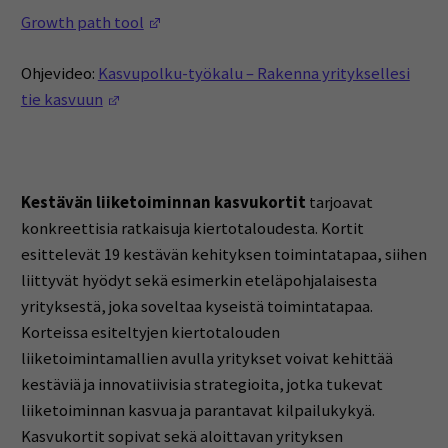
(Opens in a new window)
Growth path tool
Ohjevideo:
Kasvupolku-työkalu – Rakenna yrityksellesi
(Opens in a new window)
tie kasvuun
Kestävän liiketoiminnan kasvukortit
tarjoavat
konkreettisia ratkaisuja kiertotaloudesta. Kortit
esittelevät 19 kestävän kehityksen toimintatapaa, siihen
liittyvät hyödyt sekä esimerkin eteläpohjalaisesta
yrityksestä, joka soveltaa kyseistä toimintatapaa.
Korteissa esiteltyjen kiertotalouden
liiketoimintamallien avulla yritykset voivat kehittää
kestäviä ja innovatiivisia strategioita, jotka tukevat
liiketoiminnan kasvua ja parantavat kilpailukykyä.
Kasvukortit sopivat sekä aloittavan yrityksen