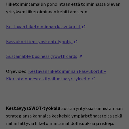
liiketoimintamallin pohdintaan että toiminnassa olevan
yrityksen liiketoiminnan kehittämiseen.
(Opens in a new win
Kestävän liiketoiminnan kasvukortit
(Opens in a new window)
Kasvukorttien työskentelypohja
(Opens in a new windo
Sustainable business growth cards
Ohjevideo:
Kestävän liiketoiminnan kasvukortit –
(Opens in a new
Kiertotaloudesta kilpailuetua yritykselle
KestävyysSWOT-työkalu
auttaa yrityksiä tunnistamaan
strategiansa kannalta keskeisiä ympäristöhaasteita sekä
niihin liittyviä liiketoimintamahdollisuuksia ja riskejä.