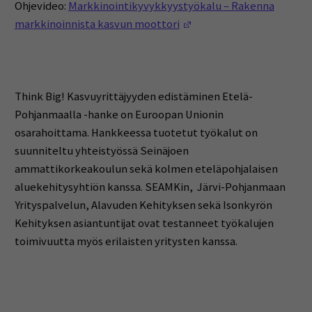
Ohjevideo:
Markkinointikyvykkyystyökalu – Rakenna
(Opens in a new window
markkinoinnista kasvun moottori
Think Big! Kasvuyrittäjyyden edistäminen Etelä-
Pohjanmaalla -hanke on Euroopan Unionin
osarahoittama. Hankkeessa tuotetut työkalut on
suunniteltu yhteistyössä Seinäjoen
ammattikorkeakoulun sekä kolmen eteläpohjalaisen
aluekehitysyhtiön kanssa. SEAMKin, Järvi-Pohjanmaan
Yrityspalvelun, Alavuden Kehityksen sekä Isonkyrön
Kehityksen asiantuntijat ovat testanneet työkalujen
toimivuutta myös erilaisten yritysten kanssa.