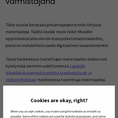
varmistajana
Tälle sivulle kerätään johtamisjärjestelmiin liittyviä
materiaaleja. Täältä löydät myös linkit Moodle-
oppimisalustalla oleviin itseopiskelumateriaaleihin,
joista on mahdollista saada digitaalinen osaamismerkki.
Tässä hankkeessa tuotettujen materiaalien lisäksi voit
hyödyntää aiemmin päättyneessä
Laadulla
kilpailukykyisempiä tuotteita ja palveluita pk- ja
mikroyrityksissä
-hankkeessa tuotettuja materiaaleja.
Avaa kaikki
Sulje kaikki
Open all accordions
Sulje kaikki
Cookies are okay, right?
Helppoja laatutyökaluja ongelmanratkaisuun ja
When you accept cookies, you make using the website as smooth as
juurisyiden etsintään
possible. Some of the cookies are used for statistical purposes, and some