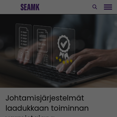
Siirry
sisältöön
Avaa
Johtamisjärjestelmät
laadukkaan toiminnan