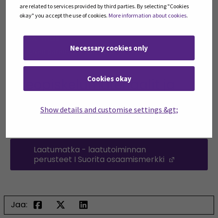
5xMIKSI
are related to services provided by third parties. By selecting "Cookies
Kalanruotokaavio
okay" you accept the use of cookies.
More information about cookies
.
PDCA-malli
Necessary cookies only
Jatkuvan parantamisen malli
Cookies okay
Itseopiskelumateriaalit ja
osaamismerkit - linkit
Show details and customise settings &gt;
Moodleen
Laatumatka - laatutoiminnan
perusteet I Suorita osaamismerkki
(Opens in
Jaa: