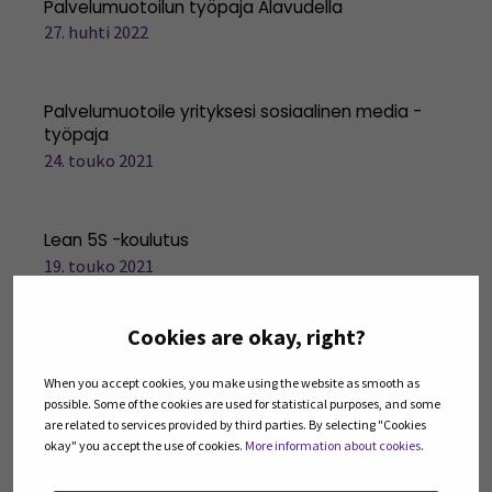
Palvelumuotoilun työpaja Alavudella
27. huhti 2022
Palvelumuotoile yrityksesi sosiaalinen media -
työpaja
24. touko 2021
Lean 5S -koulutus
19. touko 2021
Cookies are okay, right?
MORE PAST EVENTS
When you accept cookies, you make using the website as smooth as
possible. Some of the cookies are used for statistical purposes, and some
are related to services provided by third parties. By selecting "Cookies
okay" you accept the use of cookies.
More information about cookies
.