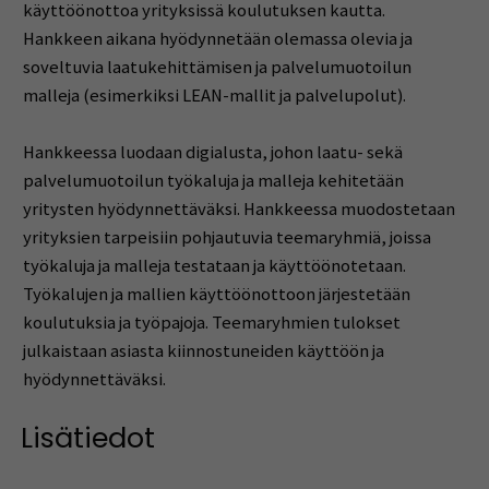
käyttöönottoa yrityksissä koulutuksen kautta.
Hankkeen aikana hyödynnetään olemassa olevia ja
soveltuvia laatukehittämisen ja palvelumuotoilun
malleja (esimerkiksi LEAN-mallit ja palvelupolut).
Hankkeessa luodaan digialusta, johon laatu- sekä
palvelumuotoilun työkaluja ja malleja kehitetään
yritysten hyödynnettäväksi. Hankkeessa muodostetaan
yrityksien tarpeisiin pohjautuvia teemaryhmiä, joissa
työkaluja ja malleja testataan ja käyttöönotetaan.
Työkalujen ja mallien käyttöönottoon järjestetään
koulutuksia ja työpajoja. Teemaryhmien tulokset
julkaistaan asiasta kiinnostuneiden käyttöön ja
hyödynnettäväksi.
Lisätiedot