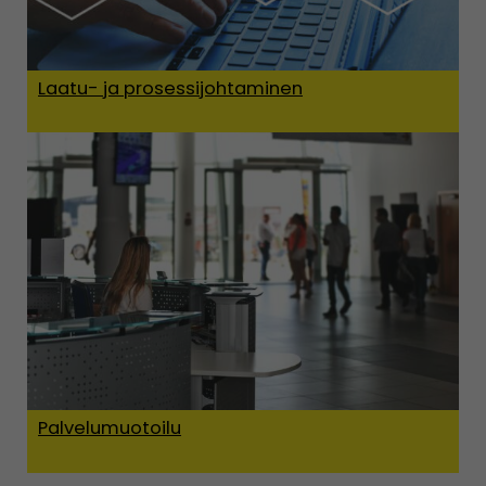
Laatu- ja prosessijohtaminen
Palvelumuotoilu