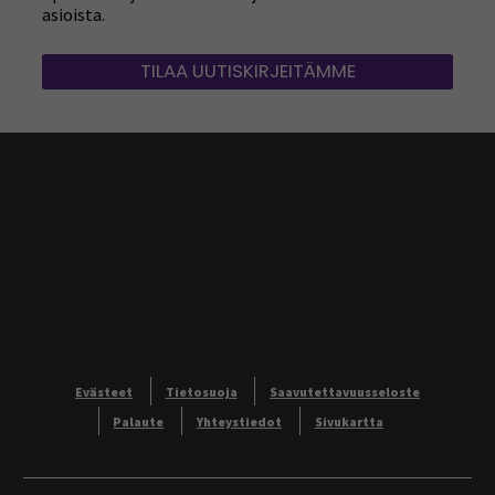
asioista.
TILAA UUTISKIRJEITÄMME
Evästeet
Tietosuoja
Saavutettavuusseloste
Palaute
Yhteystiedot
Sivukartta