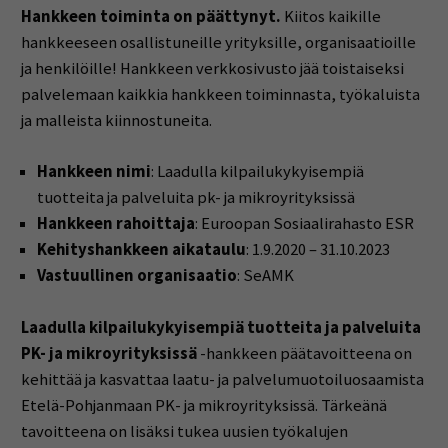
Hankkeen toiminta on päättynyt.
Kiitos kaikille
hankkeeseen osallistuneille yrityksille, organisaatioille
ja henkilöille! Hankkeen verkkosivusto jää toistaiseksi
palvelemaan kaikkia hankkeen toiminnasta, työkaluista
ja malleista kiinnostuneita.
Hankkeen nimi
: Laadulla kilpailukykyisempiä
tuotteita ja palveluita pk- ja mikroyrityksissä
Hankkeen rahoittaja
: Euroopan Sosiaalirahasto ESR
Kehityshankkeen aikataulu
: 1.9.2020 – 31.10.2023
Vastuullinen organisaatio
: SeAMK
Laadulla kilpailukykyisempiä tuotteita ja palveluita
PK- ja mikroyrityksissä
-hankkeen päätavoitteena on
kehittää ja kasvattaa laatu- ja palvelumuotoiluosaamista
Etelä-Pohjanmaan PK- ja mikroyrityksissä. Tärkeänä
tavoitteena on lisäksi tukea uusien työkalujen