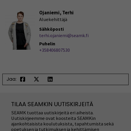
Ojaniemi, Terhi
Aluekehittäjä
Sähköposti
terhi.ojaniemi@seamk.fi
Puhelin
+358406807530
Jaa:
TILAA SEAMKIN UUTISKIRJEITÄ
SEAMK tuottaa uutiskirjeitä eri aiheista.
Uutiskirjeemme ovat koosteita SEAMKin
ajankohtaisista koulutuksista, tapahtumista sekä
opetuksen ja tutkimuksen ja kehittämisen