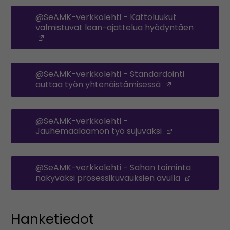
@SeAMK-verkkolehti - Kattoluukut
valmistuvat lean-ajattelua hyödyntäen
(Opens in a new window)
@SeAMK-verkkolehti - Standardointi
auttaa työn yhtenäistämisessä
(Opens in a 
@SeAMK-verkkolehti -
Jauhemaalaamon työ sujuvaksi
(Opens in a 
@SeAMK-verkkolehti - Sahan toiminta
näkyväksi prosessikuvauksien avulla
(Opens i
Hanketiedot