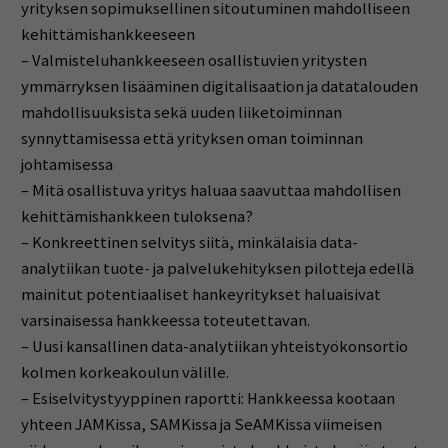
yrityksen sopimuksellinen sitoutuminen mahdolliseen
kehittämishankkeeseen
– Valmisteluhankkeeseen osallistuvien yritysten
ymmärryksen lisääminen digitalisaation ja datatalouden
mahdollisuuksista sekä uuden liiketoiminnan
synnyttämisessä että yrityksen oman toiminnan
johtamisessa
– Mitä osallistuva yritys haluaa saavuttaa mahdollisen
kehittämishankkeen tuloksena?
– Konkreettinen selvitys siitä, minkälaisia data-
analytiikan tuote- ja palvelukehityksen pilotteja edellä
mainitut potentiaaliset hankeyritykset haluaisivat
varsinaisessa hankkeessa toteutettavan.
– Uusi kansallinen data-analytiikan yhteistyökonsortio
kolmen korkeakoulun välille.
– Esiselvitystyyppinen raportti: Hankkeessa kootaan
yhteen JAMKissa, SAMKissa ja SeAMKissa viimeisen