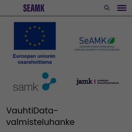
Siirry
sisältöön
Avaa
VauhtiData-
valmisteluhanke