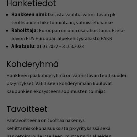
Hanketiedot
Hankkeen nimi:
Datasta vauhtia valmistavan pk-
teollisuuden liiketoimintaan, valmisteluhanke
Rahoittaja:
Euroopan unionin osarahoittama. Etelä-
Savon ELY/ Euroopan aluekehitysrahasto EAKR
Aikataulu:
01.07.2022 – 31.03.2023
Kohderyhmä
Hankkeen pääkohderyhmä on valmistavan teollisuuden
pk-yritykset. Välilliseen kohderyhmään kuuluvat
kaupunkien ekosysteemisopimusten toimijat.
Tavoitteet
Päätavoitteena on tuottaa näkemys
kehittämiskokonaisuuksista pk-yrityksissä sekä
hanketoimijoille itselleen, mutta myös alueiden