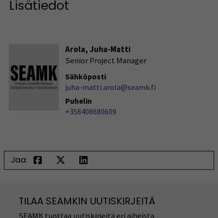
Lisätiedot
Arola, Juha-Matti
Senior Project Manager
Sähköposti
juha-matti.arola@seamk.fi
Puhelin
+358408680609
Jaa:
TILAA SEAMKIN UUTISKIRJEITÄ
SEAMK tuottaa uutiskirjeitä eri aiheista.