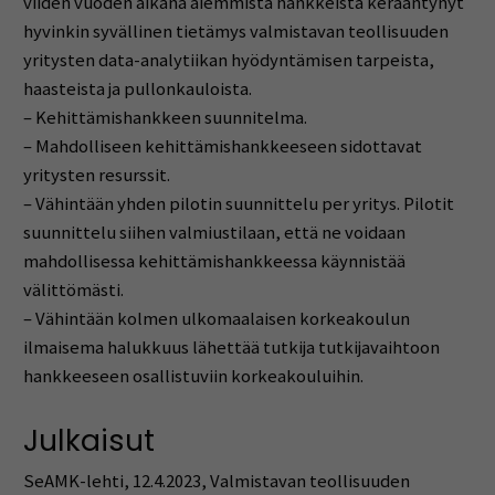
viiden vuoden aikana aiemmista hankkeista kerääntynyt
hyvinkin syvällinen tietämys valmistavan teollisuuden
yritysten data-analytiikan hyödyntämisen tarpeista,
haasteista ja pullonkauloista.
– Kehittämishankkeen suunnitelma.
– Mahdolliseen kehittämishankkeeseen sidottavat
yritysten resurssit.
– Vähintään yhden pilotin suunnittelu per yritys. Pilotit
suunnittelu siihen valmiustilaan, että ne voidaan
mahdollisessa kehittämishankkeessa käynnistää
välittömästi.
– Vähintään kolmen ulkomaalaisen korkeakoulun
ilmaisema halukkuus lähettää tutkija tutkijavaihtoon
hankkeeseen osallistuviin korkeakouluihin.
Julkaisut
SeAMK-lehti, 12.4.2023, Valmistavan teollisuuden