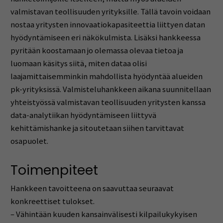
valmistavan teollisuuden yrityksille. Tällä tavoin voidaan
nostaa yritysten innovaatiokapasiteettia liittyen datan
hyödyntämiseen eri näkökulmista. Lisäksi hankkeessa
pyritään koostamaan jo olemassa olevaa tietoa ja
luomaan käsitys siitä, miten dataa olisi
laajamittaisemminkin mahdollista hyödyntää alueiden
pk-yrityksissä. Valmisteluhankkeen aikana suunnitellaan
yhteistyössä valmistavan teollisuuden yritysten kanssa
data-analytiikan hyödyntämiseen liittyvä
kehittämishanke ja sitoutetaan siihen tarvittavat
osapuolet.
Toimenpiteet
Hankkeen tavoitteena on saavuttaa seuraavat
konkreettiset tulokset.
– Vähintään kuuden kansainvälisesti kilpailukykyisen