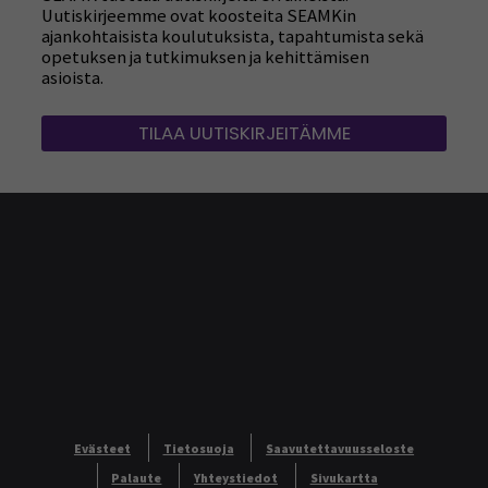
Uutiskirjeemme ovat koosteita SEAMKin
ajankohtaisista koulutuksista, tapahtumista sekä
opetuksen ja tutkimuksen ja kehittämisen
asioista.
TILAA UUTISKIRJEITÄMME
Evästeet
Tietosuoja
Saavutettavuusseloste
Palaute
Yhteystiedot
Sivukartta