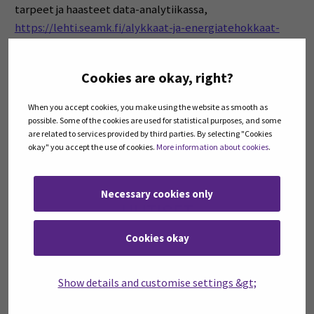
tarpeet ja haasteet data-analytiikassa,
https://lehti.seamk.fi/alykkaat-ja-energiatehokkaat-
jarjestelmat/valmistavan-teollisuuden-tarpeet-ja-
haasteet-data-analytiikassa/
Cookies are okay, right?
Hanke-esite
When you accept cookies, you make using the website as smooth as
possible. Some of the cookies are used for statistical purposes, and some
Hankkeen virallinen esite löytyy
täältä
.
are related to services provided by third parties. By selecting "Cookies
okay" you accept the use of cookies.
More information about cookies
.
Necessary cookies only
UUTISET
Cookies okay
Uusi Kartturi-työkalu ohjaa
kehittämään...
Show details and customise settings &gt;
08.12.2025