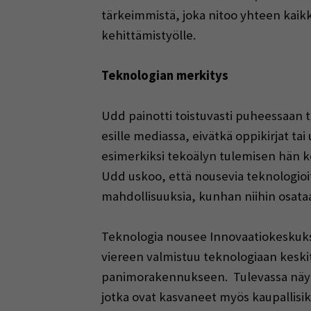
tärkeimmistä, joka nitoo yhteen kaik
kehittämistyölle.
Teknologian merkitys
Udd painotti toistuvasti puheessaan 
esille mediassa, eivätkä oppikirjat t
esimerkiksi tekoälyn tulemisen hän k
Udd uskoo, että nousevia teknologioita
mahdollisuuksia, kunhan niihin osataa
Teknologia nousee Innovaatiokeskuk
viereen valmistuu teknologiaan keski
panimorakennukseen. Tulevassa näyttel
jotka ovat kasvaneet myös kaupallisiks