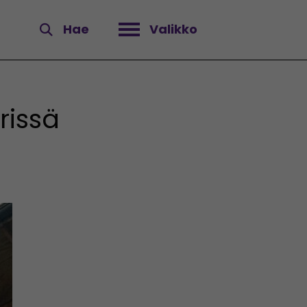
Hae
Valikko
Avaa valikko
rissä