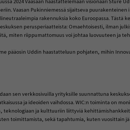
ussa 2024 Vaasaan haastattelemaan visionääri Sture Ud
iin. Vaasan Pukinniemessä sijaitseva puurakenteinen i
iilineutraaleimpia rakennuksia koko Euroopassa. Tästä k
keskuksen perusperiaatteista: Omaehtoisesti, ilman julk
iitä, miten riippumattomuus voi johtaa luovuuteen ja t
mme pääosin Uddin haastatteluun pohjaten, mihin Innov
an sen verkkosivuilla yrityksille suunnattuna keskukse
tkaisussa ja ideoiden vaihdossa. WIC:n toiminta on moni
 teknologiaan ja kulttuuriin liittyviä kehittämishankkeit
isten toimittamista, sekä tapahtumia, kuten vuosittain j