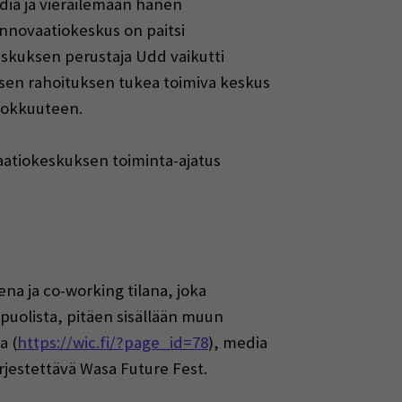
dia ja vierailemaan hänen
nnovaatiokeskus on paitsi
eskuksen perustaja Udd vaikutti
isen rahoituksen tukea toimiva keskus
ehokkuuteen.
aatiokeskuksen toiminta-ajatus
na ja co-working tilana, joka
puolista, pitäen sisällään muun
a (
https://wic.fi/?page_id=78
), media
ärjestettävä Wasa Future Fest.