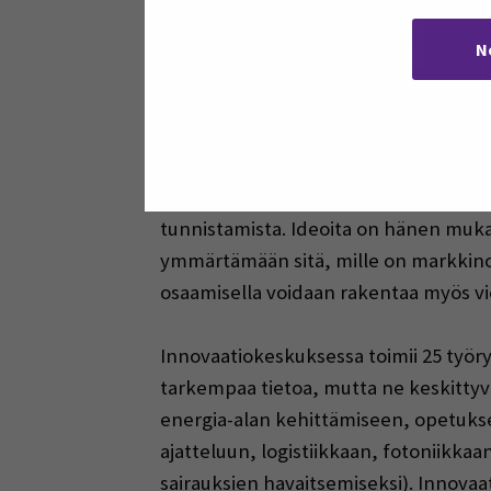
keskeisiä osallistujilta vaadittavia o
tulee paikalle vapaa-ajallaankin.
N
Lahjakkaat yksilöt ja markkinoide
Innovaatiokeskuksen toiminta perustuu 
markkinoilla. Udd korosti useaan ot
tunnistamista. Ideoita on hänen mukaan
ymmärtämään sitä, mille on markkinoil
osaamisella voidaan rakentaa myös vi
Innovaatiokeskuksessa toimii 25 työry
tarkempaa tietoa, mutta ne keskittyv
energia-alan kehittämiseen, opetukse
ajatteluun, logistiikkaan, fotoniikk
sairauksien havaitsemiseksi). Innovaa