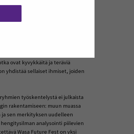
a mukana luomassa jotain uutta, hän
eihin, joille on oikeasti tilaa
ämistä ja innovaatioiden arvon
tka ovat kyvykkäitä ja teräviä
 yhdistää sellaiset ihmiset, joiden
ryhmien työskentelystä ei julkaista
pungin rakentamiseen: muun muassa
n ja sen merkityksen uudelleen
engitysilman analysointi piilevien
tettävä Wasa Future Fest on yksi