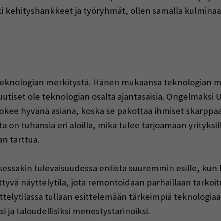
ki kehityshankkeet ja työryhmät, ollen samalla kulminaa
teknologian merkitystä. Hänen mukaansa teknologian merk
ai uutiset ole teknologian osalta ajantasaisia. Ongelmaks
okee hyvänä asiana, koska se pakottaa ihmiset skarppa
 on tuhansia eri aloilla, mikä tulee tarjoamaan yrityksi
n tarttua.
sessakin tulevaisuudessa entistä suuremmin esille, k
ttyvä näyttelytila, jota remontoidaan parhaillaan tarko
ytilassa tullaan esittelemään tärkeimpiä teknologiaan l
i ja taloudellisiksi menestystarinoiksi.