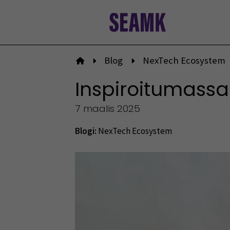
Siirry
sisältöön
Blog
NexTech Ecosystem
Etusivulle
Inspiroitumassa
7 maalis 2025
Blogi:
NexTech Ecosystem