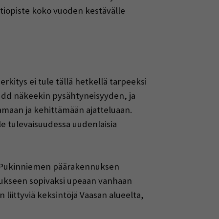
tiopiste koko vuoden kestävälle
itys ei tule tällä hetkellä tarpeeksi
i Udd näkeekin pysähtyneisyyden, ja
amaan ja kehittämään ajatteluaan.
lle tulevaisuudessa uudenlaisia
un Pukinniemen päärakennuksen
itukseen sopivaksi upeaan vanhaan
iittyviä keksintöjä Vaasan alueelta,