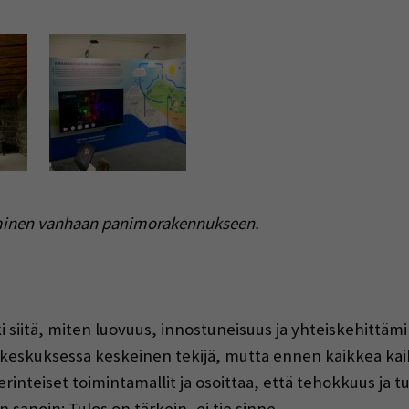
ntuminen vanhaan panimorakennukseen.
siitä, miten luovuus, innostuneisuus ja yhteiskehittämin
skuksessa keskeinen tekijä, mutta ennen kaikkea kaik
rinteiset toimintamallit ja osoittaa, että tehokkuus ja t
 sanoin: Tulos on tärkein, ei tie sinne.