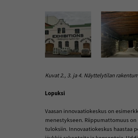
Kuvat 2., 3. ja 4. Näyttelytilan rake
Lopuksi
Vaasan innovaatiokeskus on esimerkki 
menestykseen. Riippumattomuus on ke
tuloksiin. Innovaatiokeskus haastaa pe
jäykkiä rakenteita ja konsepteja. Uddin