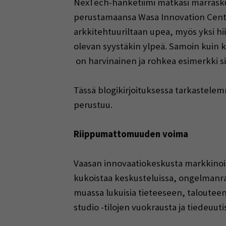
NexTech-hanketiimi matkasi marrasku
perustamaansa Wasa Innovation Center
arkkitehtuuriltaan upea, myös yksi h
olevan syystäkin ylpeä. Samoin kuin 
on harvinainen ja rohkea esimerkki s
Tässä blogikirjoituksessa tarkastele
perustuu.
Riippumattomuuden voima
Vaasan innovaatiokeskusta markkinoida
kukoistaa keskusteluissa, ongelmanra
muassa lukuisia tieteeseen, talouteen,
studio -tilojen vuokrausta ja tiedeuut