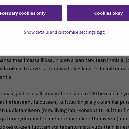
minaisuuksia. Uddin sanoin, jos ihmisellä on aito halu oll
ecessary cookies only
Cookies okay
n ymmärtäminen
Show details and customise settings &gt;
Uddin mukaan lahjakkaisiin ihmisiin ja parhaisiin startup
teeseen, että menestyminen vaatii markkinoiden ymmärt
sa maailmassa liikaa, niiden sijaan tarvitaan ihmisiä, jo
la oikeasti tarvetta. Innovaatiokeskuksen tavoitteena on
entiä.
hmää, joiden osallistuu yhteensä noin 200 henkilöä. Työ
ät tieteeseen, talouteen, kulttuuriin ja älykkään kau
n uudistamiseen (mm. living lab -konseptit), kulttuurii
aan ja terveydenhoidon menetelmien kehittämiseen (mm. h
tiokeskuksen tuottamista tapahtumista vuosittain järjes