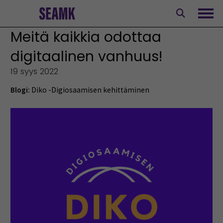
Siirry
sisältöön
Avaa
Meitä kaikkia odottaa
digitaalinen vanhuus!
19 syys 2022
Blogi:
Diko -Digiosaamisen kehittäminen