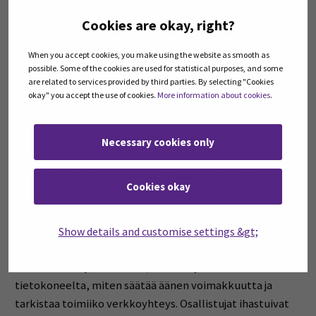
digitaalinen vanhuus, ja tämänkin vuoksi on hyvä nyt
Cookies are okay, right?
vielä työelämässä ollessa ottaa digitaalisuus osaksi
elämää.
When you accept cookies, you make using the website as smooth as
possible. Some of the cookies are used for statistical purposes, and some
Matalan kynnyksen digi-
are related to services provided by third parties. By selecting "Cookies
okay" you accept the use of cookies.
More information about cookies
.
apua: mikä ihmeen selain?
Illan toisessa osiossa SeAMKin IT-tukihenkilö Janne
Necessary cookies only
Parkkali vei osallistujat tietotekniikan perusteisiin.
Käytiin läpi tietokoneisiin liittyvää perustermistöä
Cookies okay
(käyttöjärjestelmä, resurssienhallinta, työpöytä, ikkuna,
välilehti, selain, hakukone) ja Janne antoi matalan
kynnyksen vinkkejä jokapäiväiseen tietokoneen
Show details and customise settings &gt;
käyttöön. Janne näytti miten tallentaa usein käytetty
verkkosivu kirjainmerkiksi, miten löytää sovelluksia
tietokoneelta, miten säätää äänen voimakkuutta ja
tarkistaa toimiiko verkkoyhteys. Osallistujat ihastuivat