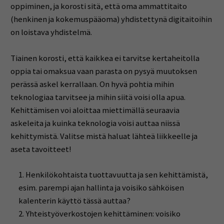
oppiminen, ja korosti sitä, että oma ammattitaito
(henkinen ja kokemuspääoma) yhdistettynä digitaitoihin
on loistava yhdistelmä.
Tiainen korosti, että kaikkea ei tarvitse kertaheitolla
oppia tai omaksua vaan parasta on pysyä muutoksen
perässä askel kerrallaan. On hyvä pohtia mihin
teknologiaa tarvitsee ja mihin siitä voisi olla apua.
Kehittämisen voi aloittaa miettimällä seuraavia
askeleita ja kuinka teknologia voisi auttaa niissä
kehittymistä. Valitse mistä haluat lähteä liikkeelle ja
aseta tavoitteet!
Henkilökohtaista tuottavuutta ja sen kehittämistä,
esim. parempi ajan hallinta ja voisiko sähköisen
kalenterin käyttö tässä auttaa?
Yhteistyöverkostojen kehittäminen: voisiko