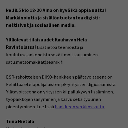
ke 18.5 klo 18-20 Aina on hyvä ikä oppia uutta!
Markkinointia ja sisällöntuotantoa digisti:
nettisivut ja sosiaalinen media.
Ylläolevat tilaisuudet Kauhavan Hela-
Ravintolassa!
Lisätietoa teemoista ja
koulutusajankohdista sekä ilmoittautuminen:
satu.metsomaki(at)seamk.fi
ESR-rahoitteisen DIKO-hankkeen päätavoitteena on
kehittää eteläpohjalaisten pk-yritysten digiosaamista.
Ylätavoitteena on yritysten kilpailukyvyn lisääminen,
työpaikkojen säilyminen ja kasvu sekä työurien
pidentyminen. Lue lisää
hankkeen verkkosivulta.
Tiina Hietala