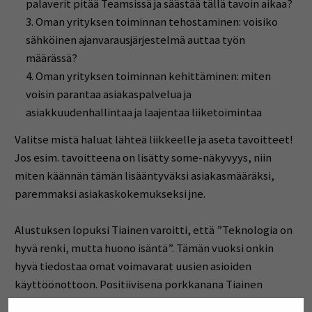
palaverit pitää Teamsissä ja säästää tällä tavoin aikaa?
Oman yrityksen toiminnan tehostaminen: voisiko
sähköinen ajanvarausjärjestelmä auttaa työn
määrässä?
Oman yrityksen toiminnan kehittäminen: miten
voisin parantaa asiakaspalvelua ja
asiakkuudenhallintaa ja laajentaa liiketoimintaa
Valitse mistä haluat lähteä liikkeelle ja aseta tavoitteet!
Jos esim. tavoitteena on lisätty some-näkyvyys, niin
miten käännän tämän lisääntyväksi asiakasmääräksi,
paremmaksi asiakaskokemukseksi jne.
Alustuksen lopuksi Tiainen varoitti, että ”Teknologia on
hyvä renki, mutta huono isäntä”. Tämän vuoksi onkin
hyvä tiedostaa omat voimavarat uusien asioiden
käyttöönottoon. Positiivisena porkkanana Tiainen
kuitenkin muistutteli, että meitä kaikkia odottaa