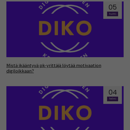
05
huhti
Mistä ikääntyvä pk-yrittäjä löytää motivaation
digiloikkaan?
04
helmi