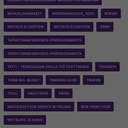
KUIVIKETURPEEN KORVAAJAT BROILERITUOTANNOSSA
MATKAILUHANKKEET
MONIPAIKKAISUUS_TESTI
MYRSKY
NEXTECH ECOSYSTEM
NEXTECH ECOSYSTEM
OSMO
TAPAHTUMABISNEKSEEN HYBRIDIOSAAMISTA
TAPAHTUMABISNEKSEEN HYBRIDIOSAAMISTA
TATTI – TEKNOLOGIAN AVULLA TYÖ TUOTTAVAKSI
TEHODATA
THINK BIG -BLOGIT
TRAINING 4.0 XR
TRAKON
TUULI
VAUHTIDATA
VIBIOL
WASTELESS FOOD SERVICE IN FINLAND
WISE FRAMI FOOD
YRITTÄJYYS JA KASVU