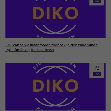
syys
Eri-ikäisten ja ikääntyvien työntekijöiden tukeminen
työelämän digitalisaatiossa
19
syys