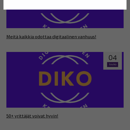
Meitä kaikkia odottaa digitaalinen vanhuus!
04
touko
50+ yrittäjät voivat hyvin!