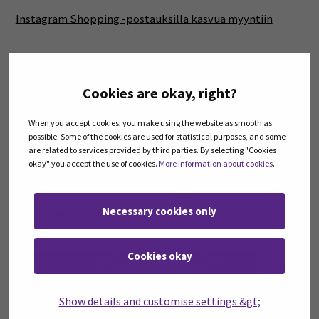
Instagram Shopping -postauksilla kasvua myyntiin
19
syys
Cookies are okay, right?
When you accept cookies, you make using the website as smooth as
possible. Some of the cookies are used for statistical purposes, and some
are related to services provided by third parties. By selecting "Cookies
okay" you accept the use of cookies.
More information about cookies
.
Necessary cookies only
Teknologia on huono isäntä, mutta hyvä renki!
Cookies okay
19
syys
Show details and customise settings &gt;