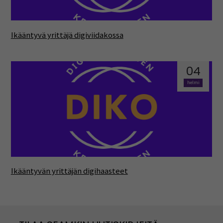
Ikääntyvä yrittäjä digiviidakossa
04
helmi
Ikääntyvän yrittäjän digihaasteet