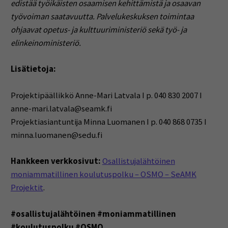
edistää työikäisten osaamisen kehittämistä ja osaavan
työvoiman saatavuutta. Palvelukeskuksen toimintaa
ohjaavat opetus- ja kulttuuriministeriö sekä työ- ja
elinkeinoministeriö.
Lisätietoja:
Projektipäällikkö Anne-Mari Latvala I p. 040 830 2007 I
anne-mari.latvala@seamk.fi
Projektiasiantuntija Minna Luomanen I p. 040 868 0735 I
minna.luomanen@sedu.fi
Hankkeen verkkosivut:
Osallistujalähtöinen
moniammatillinen koulutuspolku – OSMO – SeAMK
Projektit
.
#osallistujalähtöinen #moniammatillinen
#koulutuspolku #OSMO