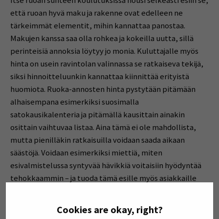
Itse ruoan suhteen koulutuksissa nousi selkeästi esiin se,
että ruoan hyvä maku ja rakenne ovat edelleen ne
tärkeimmät elementit, mihin kannattaa panostaa.
Makujen kanssa saa olla rohkea ja kokeilla uutta, sillä
perinteisiä annoksia löytyy jo monia. Kuluttajalle myös
hinta on usein ravintolan valinnassa se ratkaiseva tekijä,
siksi hinnoitteluunkin kannattaa kiinnittää erityistä
huomiota. Ruoka-annosten hinta pystytään pitämään
alhaisempana esimerkiksi suosimalla
satokausikalenteria ja pitämällä kausittain ainakin
osittain vaihtuvaa listaa. Aina tämä ei ole mahdollista,
mutta pienilläkin ratkaisuilla voidaan saada aikaan
säästöjä. Voidaan esimerkiksi miettiä, miten
esivalmistelussa syntyvää hävikkiä voitaisiin hyödyntää
tehokkaammin – ja tuoda tämä esille myös asiakkaille
hävikin minimoimiseen tähtäävänä toimintana.
Vastuulliset valinnat näyttäytyvät arjessa usein pieninä
Cookies are okay, right?
tekoina ja on tärkeää, että niistä huomattaisiin kertoa