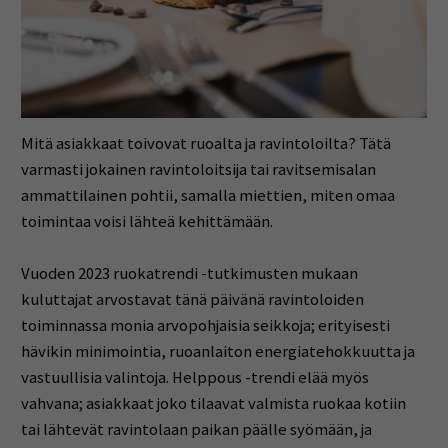
Mitä asiakkaat toivovat ruoalta ja ravintoloilta? Tätä
varmasti jokainen ravintoloitsija tai ravitsemisalan
ammattilainen pohtii, samalla miettien, miten omaa
toimintaa voisi lähteä kehittämään.
Vuoden 2023 ruokatrendi -tutkimusten mukaan
kuluttajat arvostavat tänä päivänä ravintoloiden
toiminnassa monia arvopohjaisia seikkoja; erityisesti
hävikin minimointia, ruoanlaiton energiatehokkuutta ja
vastuullisia valintoja. Helppous -trendi elää myös
vahvana; asiakkaat joko tilaavat valmista ruokaa kotiin
tai lähtevät ravintolaan paikan päälle syömään, ja