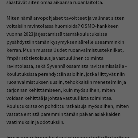
säästävät siten omaa aikaansa ruoanlaitolta.
Miten nämä arvopohjaiset tavoitteet ja valinnat sitten
voitaisiin ravintolassa huomioida? OSMO-hankkeen
vuonna 2023 järjestämissä täsmäkoulutuksissa
pysähdyttiin tämän kysymyksen äärelle useamminkin
kerran. Muun muassa Uudet ruoanvalmistustekniikat,
Ympäristötietoisuus ja vastuullinen toiminta
ravintolassa, sekä Syvennä osaamista ravitsemisalalla -
koulutuksissa perehdyttiin asioihin, jotka liittyvät niin
ruoanvalmistuksen uusiin, tehokkaisiin menetelmiin ja
tarjonnan kehittämiseen, kuin myös siihen, miten
voidaan kehittää ja johtaa vastuullista toimintaa.
Koulutuksissa on pohdittu ratkaisuja myös siihen, miten
vastata entistä paremmin tämän päivän asiakkaiden
vaatimuksiin ja odotuksiin.