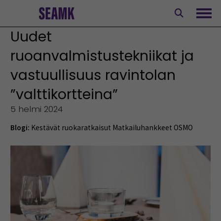
Siirry
sisältöön
Avaa
Uudet
ruoanvalmistustekniikat ja
vastuullisuus ravintolan
”valttikortteina”
5 helmi 2024
Blogi:
Kestävät ruokaratkaisut
Matkailuhankkeet
OSMO