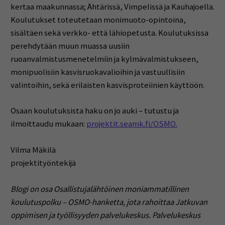
kertaa maakunnassa; Ähtärissä, Vimpelissä ja Kauhajoella.
Koulutukset toteutetaan monimuoto-opintoina,
sisältäen sekä verkko- että lähiopetusta. Koulutuksissa
perehdytään muun muassa uusiin
ruoanvalmistusmenetelmiin ja kylmävalmistukseen,
monipuolisiin kasvisruokavalioihin ja vastuullisiin
valintoihin, sekä erilaisten kasvisproteiinien käyttöön.
Osaan koulutuksista haku on jo auki – tutustu ja
ilmoittaudu mukaan:
projektit.seamk.fi/OSMO.
Vilma Mäkilä
projektityöntekijä
Blogi
on osa Osallistujalähtöinen moniammatillinen
koulutuspolku – OSMO-hanketta, jota rahoittaa Jatkuvan
oppimisen ja työllisyyden palvelukeskus. Palvelukeskus