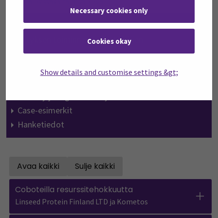
alhaalta löytyvästä haitarivalikosta.
Necessary cookies only
Aloitussivu
Yrityksen toiminnan tehostaminen
Cookies okay
Viestintä
Energiaratkaisut
Show details and customise settings &gt;
Seinäjoen seudun digitaalisuus
Tekoäly ja digitaaliset työkalut
Case-esimerkit
Hanketiedot
Avaa kaikki
Sulje kaikki
Open all accordions
Sulje kaikki
Coboteilla resurssitehokkuutta
Linseed Protein Finland LTD ja Kometos