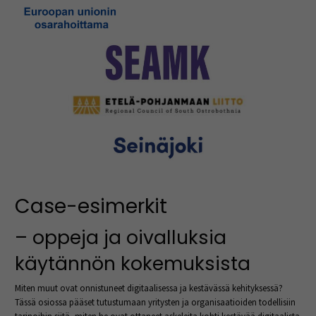
Case-esimerkit
– oppeja ja oivalluksia
käytännön kokemuksista
Miten muut ovat onnistuneet digitaalisessa ja kestävässä kehityksessä?
Tässä osiossa pääset tutustumaan yritysten ja organisaatioiden todellisiin