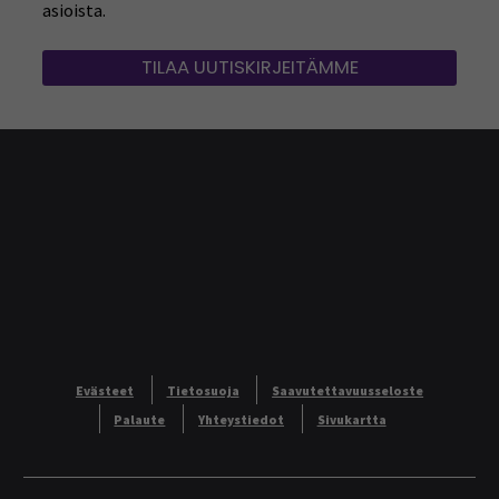
asioista.
TILAA UUTISKIRJEITÄMME
Evästeet
Tietosuoja
Saavutettavuusseloste
Palaute
Yhteystiedot
Sivukartta