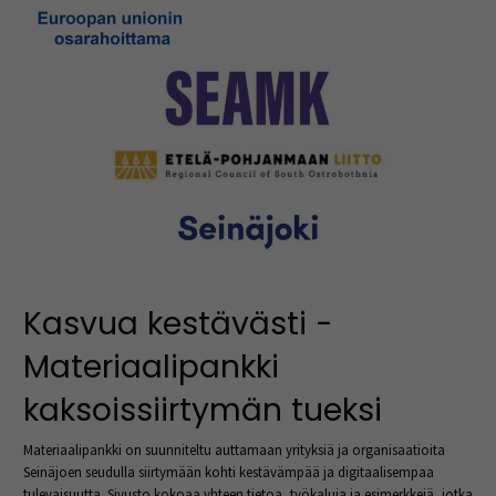
Kasvua kestävästi -
Materiaalipankki
kaksoissiirtymän tueksi
Materiaalipankki on suunniteltu auttamaan yrityksiä ja organisaatioita
Seinäjoen seudulla siirtymään kohti kestävämpää ja digitaalisempaa
tulevaisuutta. Sivusto kokoaa yhteen tietoa, työkaluja ja esimerkkejä, jotka