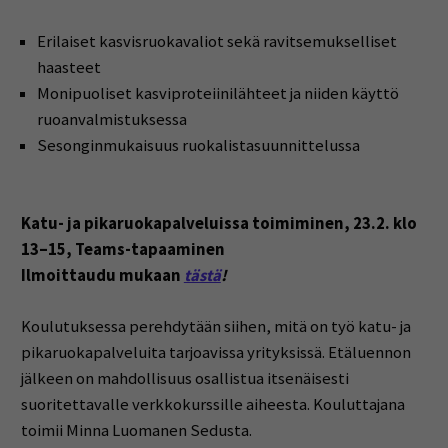
Erilaiset kasvisruokavaliot sekä ravitsemukselliset
haasteet
Monipuoliset kasviproteiinilähteet ja niiden käyttö
ruoanvalmistuksessa
Sesonginmukaisuus ruokalistasuunnittelussa
Katu- ja pikaruokapalveluissa toimiminen,
23.2. klo
13–15, Teams-tapaaminen
Ilmoittaudu mukaan
tästä
!
Koulutuksessa perehdytään siihen, mitä on työ katu- ja
pikaruokapalveluita tarjoavissa yrityksissä. Etäluennon
jälkeen on mahdollisuus osallistua itsenäisesti
suoritettavalle verkkokurssille aiheesta. Kouluttajana
toimii Minna Luomanen Sedusta.