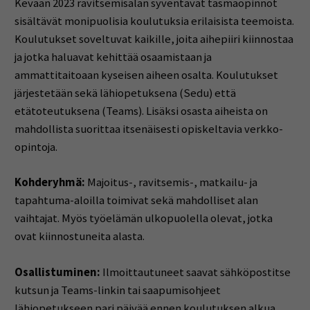
Kevään 2023 ravitsemisalan syventävät täsmäopinnot
sisältävät monipuolisia koulutuksia erilaisista teemoista.
Koulutukset soveltuvat kaikille, joita aihepiiri kiinnostaa
ja jotka haluavat kehittää osaamistaan ja
ammattitaitoaan kyseisen aiheen osalta. Koulutukset
järjestetään sekä lähiopetuksena (Sedu) että
etätoteutuksena (Teams). Lisäksi osasta aiheista on
mahdollista suorittaa itsenäisesti opiskeltavia verkko-
opintoja.
Kohderyhmä:
Majoitus-, ravitsemis-, matkailu- ja
tapahtuma-aloilla toimivat sekä mahdolliset alan
vaihtajat. Myös työelämän ulkopuolella olevat, jotka
ovat kiinnostuneita alasta.
Osallistuminen:
Ilmoittautuneet saavat sähköpostitse
kutsun ja Teams-linkin tai saapumisohjeet
lähiopetukseen pari päivää ennen koulutuksen alkua.