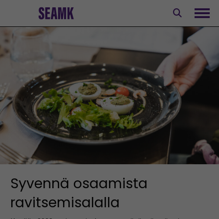
Siirry
sisältöön
Avaa
Syvennä osaamista
ravitsemisalalla