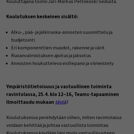
Kouluttajana toimii Jari-Markus Peltokoski Sedusta.
Koulutuksen keskeinen sisältö:
Alku-, pää- ja jälkiruoka-annosten suunnittelu ja
budjetointi
Eri komponenttien muodot, rakenne ja värit
Ruoanvalmistuksen ajoitus ja jaksotus
Annosten houkutteleva esillepano ja viimeistely
Ympäristötietoisuus ja vastuullinen toiminta
ravintolassa, 25.4. klo 12–16, Teams-tapaaminen
Ilmoittaudu mukaan
tästä
!
Koulutuksessa perehdytään siihen, miten ravintolassa
voidaan kehittää ja johtaa vastuullista toimintaa.
Koulutuksessa käydään läpi myös vastuullisuuteen