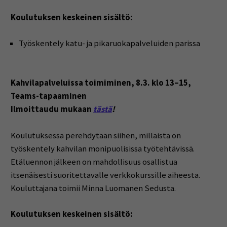
Koulutuksen keskeinen sisältö:
Työskentely katu- ja pikaruokapalveluiden parissa
Kahvilapalveluissa toimiminen, 8.3. klo 13–15,
Teams-tapaaminen
Ilmoittaudu mukaan
tästä
!
Koulutuksessa perehdytään siihen, millaista on
työskentely kahvilan monipuolisissa työtehtävissä.
Etäluennon jälkeen on mahdollisuus osallistua
itsenäisesti suoritettavalle verkkokurssille aiheesta.
Kouluttajana toimii Minna Luomanen Sedusta.
Koulutuksen keskeinen sisältö: