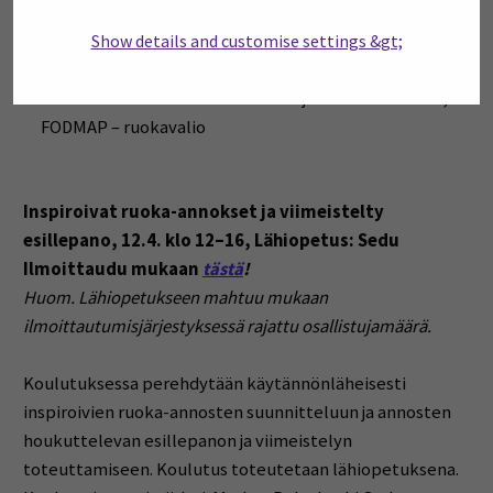
Ruoka-aineallergiat
Show details and customise settings &gt;
Gluteeniton ruokavalio
Pakkausmerkinnät ja lisäaineet
Ruoansuolatuskanavan sairaudet ja ruokavaliohoito,
FODMAP – ruokavalio
Inspiroivat ruoka-annokset ja viimeistelty
esillepano, 12.4. klo 12–16, Lähiopetus: Sedu
Ilmoittaudu mukaan
tästä
!
Huom. Lähiopetukseen mahtuu mukaan
ilmoittautumisjärjestyksessä rajattu osallistujamäärä.
Koulutuksessa perehdytään käytännönläheisesti
inspiroivien ruoka-annosten suunnitteluun ja annosten
houkuttelevan esillepanon ja viimeistelyn
toteuttamiseen. Koulutus toteutetaan lähiopetuksena.