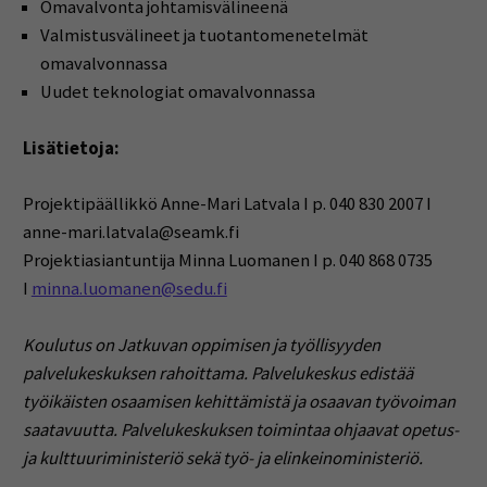
Omavalvonta johtamisvälineenä
Valmistusvälineet ja tuotantomenetelmät
omavalvonnassa
Uudet teknologiat omavalvonnassa
Lisätietoja:
Projektipäällikkö Anne-Mari Latvala I p. 040 830 2007 I
anne-mari.latvala@seamk.fi
Projektiasiantuntija Minna Luomanen I p. 040 868 0735
I
minna.luomanen@sedu.fi
Koulutus on Jatkuvan oppimisen ja työllisyyden
palvelukeskuksen rahoittama. Palvelukeskus edistää
työikäisten osaamisen kehittämistä ja osaavan työvoiman
saatavuutta. Palvelukeskuksen toimintaa ohjaavat opetus-
ja kulttuuriministeriö sekä työ- ja elinkeinoministeriö.