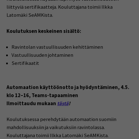
liittyviä sertifikaatteja. Kouluttajana toimii Ilkka
Latomäki SeAMKista.
Koulutuksen keskeinen sisältö:
Ravintolan vastuullisuuden kehittäminen
Vastuullisuuden johtaminen
Sertifikaatit
Automaation käyttöönotto ja hyödyntäminen, 4.5.
klo 12–16, Teams-tapaaminen
Ilmoittaudu mukaan
tästä
!
Koulutuksessa perehdytään automaation suomiin
mahdollisuuksiin ja vaikutuksiin ravintolassa.
Kouluttajana toimii Ilkka Latomäki SeAMKista.