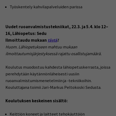
Työskentely kahvilapalveluiden parissa
Uudet ruoanvalmistustekniikat,
22.3. ja 5.4. klo 12–
16, Lähiopetus: Sedu
Ilmoittaudu mukaan
tästä
!
Huom. Lähiopetukseen mahtuu mukaan
ilmoittautumisjärjestyksessä rajattu osallistujamäärä.
Koulutus muodostuu kahdesta lähiopetuskerrasta, joissa
perehdytään käytännönläheisesti uusiin
ruoanvalmistumismenetelmiin ja -tekniikoihin.
Kouluttajana toimii Jari-Markus Peltokoski Sedusta.
Koulutuksen keskeinen sisältö:
Keittiön koneet ja laitteet tehokäyttöön