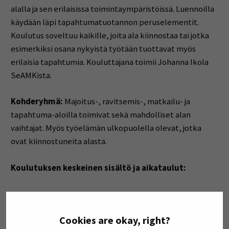
alalla ja sen erilaisissa toimintaympäristöissä. Luennoilla
käydään läpi tapahtumatuotannon peruselementit.
Koulutus soveltuu kaikille, joita ala kiinnostaa tai jotka
esimerkiksi osana nykyistä työtään tuottavat myös
erilaisia tapahtumia. Kouluttajana toimii Johanna Ikola
SeAMKista.
Kohderyhmä:
Majoitus-, ravitsemis-, matkailu- ja
tapahtuma-aloilla toimivat sekä mahdolliset alan
vaihtajat. Myös työelämän ulkopuolella olevat, jotka
ovat kiinnostuneita alasta.
Koulutuksen keskeinen sisältö ja aikataulut:
Työ tapahtuma-alalla
8.5. klo 14–15, Teams-
tapaaminen
Cookies are okay, right?
Tapahtumatuotannon ABC
11.5. klo 14–16, Teams-