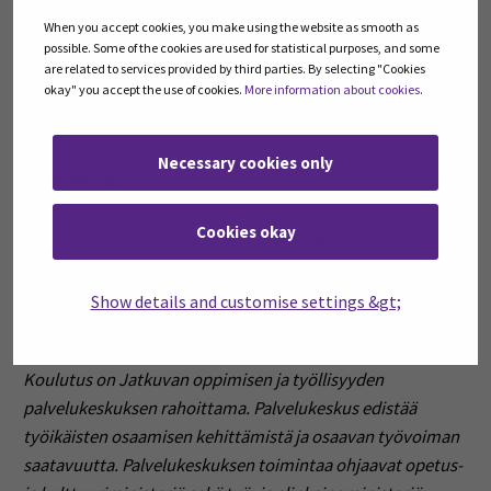
tapaaminen
When you accept cookies, you make using the website as smooth as
possible. Some of the cookies are used for statistical purposes, and some
Osallistuminen:
Ilmoittautuneet saavat sähköpostitse
are related to services provided by third parties. By selecting "Cookies
okay" you accept the use of cookies.
More information about cookies
.
kutsun ja Teams-linkin pari päivää ennen koulutuksen
alkua.
Necessary cookies only
Lisätietoja:
Cookies okay
Projektipäällikkö Anne-Mari Latvala I p. 040 830 2007 I
anne-mari.latvala@seamk.fi
Projektiasiantuntija Minna Luomanen I p. 040 868 0735
Show details and customise settings &gt;
I
minna.luomanen@sedu.fi
Koulutus on Jatkuvan oppimisen ja työllisyyden
palvelukeskuksen rahoittama. Palvelukeskus edistää
työikäisten osaamisen kehittämistä ja osaavan työvoiman
saatavuutta. Palvelukeskuksen toimintaa ohjaavat opetus-