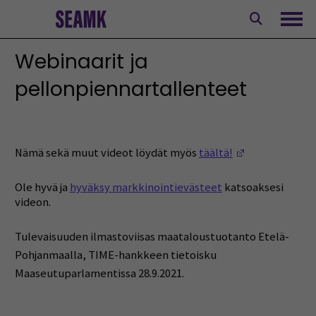
Siirry
sisältöön
Avaa
Webinaarit ja
pellonpiennartallenteet
(Opens in a n
Nämä sekä muut videot löydät myös
täältä!
Ole hyvä ja
hyväksy markkinointievästeet
katsoaksesi
videon.
Tulevaisuuden ilmastoviisas maataloustuotanto Etelä-
Pohjanmaalla, TIME-hankkeen tietoisku
Maaseutuparlamentissa 28.9.2021.