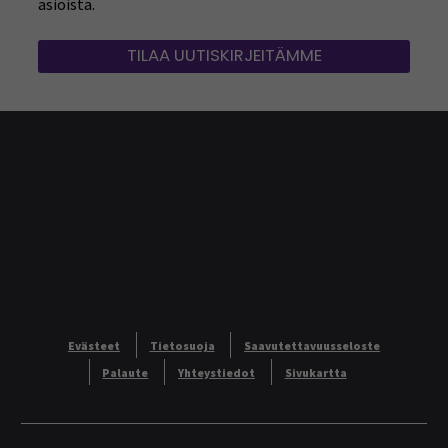
asioista.
TILAA UUTISKIRJEITÄMME
Evästeet
Tietosuoja
Saavutettavuusseloste
Palaute
Yhteystiedot
Sivukartta