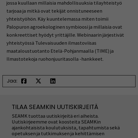
jossa kuullaan millaisia mahdollisuuksia tilayhteistyö
tarjoaa ja mitkä ovat tekijät onnistuneeseen
yhteistyöhön. Käy kuuntelemassa miten toimii
Palopuron agroekologinen symbioosi ja millaisia ovat
konkreettiset hyödyt yrittäjille. Webinaarin järjestivät
yhteistyössä Tulevaisuuden ilmastoviisas
maataloustuotanto Etelä-Pohjanmaalla (TIME) ja
Ilmastotekoja ruohonjuuritasolla -hankkeet.
Jaa:
TILAA SEAMKIN UUTISKIRJEITÄ
SEAMK tuottaa uutiskirjeitä eri aiheista.
Uutiskirjeemme ovat koosteita SEAMKin
ajankohtaisista koulutuksista, tapahtumista sekä
opetuksen ja tutkimuksen ja kehittämisen