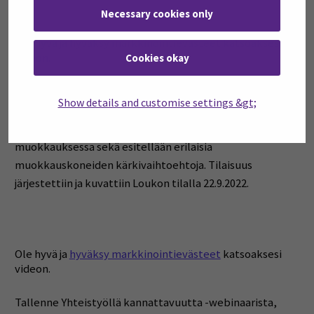
Necessary cookies only
Ole hyvä ja
hyväksy markkinointievästeet
katsoaksesi
videon.
Cookies okay
Koostetallenne TIME-hankkeen pilottitilatapaamisessa
Show details and customise settings &gt;
kuullusta Reino Loukon (Retronik Ky) puheenvuorosta.
Puheenvuorossa käydään läpi kokemuksia kevennetyssä
muokkauksessa sekä esitellään erilaisia
muokkauskoneiden kärkivaihtoehtoja. Tilaisuus
järjestettiin ja kuvattiin Loukon tilalla 22.9.2022.
Ole hyvä ja
hyväksy markkinointievästeet
katsoaksesi
videon.
Tallenne Yhteistyöllä kannattavuutta -webinaarista,