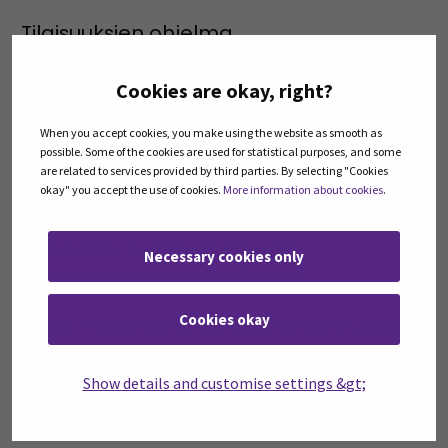
Tilaisuuksien ohjelma
Aamupala
Cookies are okay, right?
Kestävän liiketoiminnan ja resurssitehokkuuden
mahdollisuudet liiketoiminnan kehittämisessä, Jenni
When you accept cookies, you make using the website as smooth as
Nurmi, SeAMK
possible. Some of the cookies are used for statistical purposes, and some
(Opens in 
Etelä-Pohjanmaan kiertotalousalusta
Riihen
are related to services provided by third parties. By selecting "Cookies
okay" you accept the use of cookies.
More information about cookies
.
hyödyntämismahdollisuudet, Krista Mäki, SeAMK
Yrityspuheenvuoro
Lakea Oy, Timo Mantila (Seinäjoki)
Necessary cookies only
Ilmoitetaan myöhemmin (Kauhava)
Cookies okay
Etelä-Pohjanmaan vihreän kasvun verkostot, Laura
Könönen & Annukka Koivuranta, SeAMK
Etelä-Pohjanmaan kestävän liiketoiminnan verkoston
Show details and customise settings &gt;
kehittämistarpeet, Krista Mäki & Jenni Nurmi, SeAMK