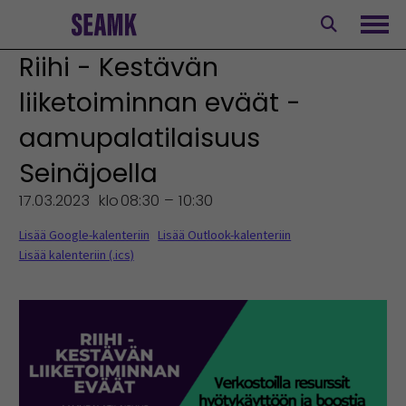
Siirry
sisältöön
Avaa
Riihi - Kestävän
liiketoiminnan eväät -
aamupalatilaisuus
Seinäjoella
17.03.2023
klo
08:30 – 10:30
Lisää Google-kalenteriin
Lisää Outlook-kalenteriin
Lisää kalenteriin (.ics)