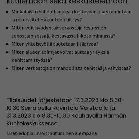
kuulemaan sekä keskustelemaan
Minkälaisia mahdollisuuksia kestävään liiketoimintaan
ja resurssitehokkuuteen liittyy?
Miten voit hyödyntää verkostoja resurssien
tehostamisessa ja kestävässä liiketoiminnassa?
Miten yhteistyöllä tuotetaan lisäarvoa?
Miten alueen toimijat voivat auttaa yrityksiä
kehittämistyössä?
Miten verkostoja on mahdollista kehittää ja vahvistaa?
Tilaisuudet järjestetään 17.3.2023 klo 8.30-
10.30 Seinäjoella Ravintola Verstaalla ja
31.3.2023 klo 8.30-10.30 Kauhavalla Härmän
Kuntokeskuksessa.
Lisätiedot ja ilmoittautuminen alempana.