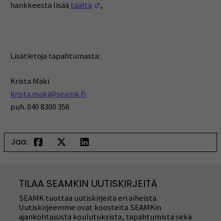
(Opens in a new window)
hankkeesta lisää
täältä
,
Lisätietoja tapahtumasta:
Krista Mäki
krista.maki@seamk.fi
puh. 040 8300 356
Jaa:
TILAA SEAMKIN UUTISKIRJEITÄ
SEAMK tuottaa uutiskirjeitä eri aiheista.
Uutiskirjeemme ovat koosteita SEAMKin
ajankohtaisista koulutuksista, tapahtumista sekä