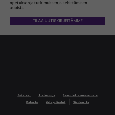
opetuksen ja tutkimuksen ja kehittämisen
asioista.
TILAA UUTISKIRJEITÄMME
Evästeet
Tietosuoja
Saavutettavuusseloste
Palaute
Yhteystiedot
Sivukartta