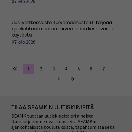
07. elo 2026
Uusi verkkosivusto Turvemaaklusteri.fi tarjoaa
ajankohtaista tietoa turvemaiden kestävästä
käytöstä
07. elo 2026
1
2
3
4
5
6
7
…
TILAA SEAMKIN UUTISKIRJEITÄ
SEAMK tuottaa uutiskirjeitä eri aiheista.
Uutiskirjeemme ovat koosteita SEAMKin
ajankohtaisista koulutuksista, tapahtumista sekä