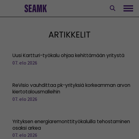
Siirry
sisältöön
Avaa
ARTIKKELIT
Uusi Kartturi-työkalu ohjaa kehittämään yritystä
07. elo 2026
ReVisio vauhdittaa pk-yrityksiä korkeamman arvon
kiertotalousmalleihin
07. elo 2026
Yrityksen energiaremonttityökaluilla tehostaminen
osaksi arkea
07. elo 2026