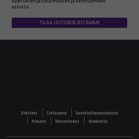
opetuksen ja tutkimuksen ja kehittämisen
asioista.
TILAA UUTISKIRJEITÄMME
Evästeet
Tietosuoja
Saavutettavuusseloste
Palaute
Yhteystiedot
Sivukartta