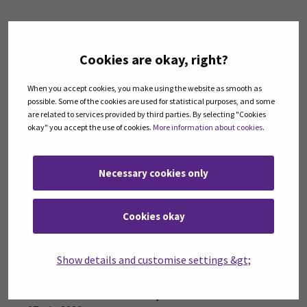
Poikkeuksellinen tuulivoimatuotanto tammi-
helmikuussa 2026
Cookies are okay, right?
07. elo 2026
When you accept cookies, you make using the website as smooth as
possible. Some of the cookies are used for statistical purposes, and some
are related to services provided by third parties. By selecting "Cookies
Ratkaisuja turvemaille – käytännön kokeiluja esillä
okay" you accept the use of cookies.
More information about cookies
.
Seinäjoella ja verkossa 10.3.2026
07. elo 2026
Necessary cookies only
RIIHI-Hiilari auttaa pk-yrityksiä suunnittelemaan
ilmastotyötä hallitusti
Cookies okay
07. elo 2026
Show details and customise settings &gt;
Ala-Marttilan tila ja SEAMK kehittävät yhdessä
tulevaisuuden biokaasu- ja maatalousalaa