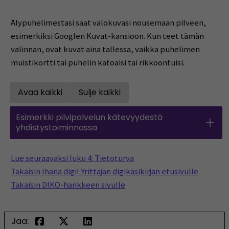
Älypuhelimestasi saat valokuvasi nousemaan pilveen,
esimerkiksi Googlen Kuvat-kansioon. Kun teet tämän
valinnan, ovat kuvat aina tallessa, vaikka puhelimen
muistikortti tai puhelin katoaisi tai rikkoontuisi.
Avaa kaikki
Sulje kaikki
Open all accordions
Sulje kaikki
Esimerkki pilvipalvelun kätevyydestä
yhdistystoiminnassa
Lue seuraavaksi luku 4: Tietoturva
Takaisin Ihana digi! Yrittäjän digikäsikirjan etusivulle
Takaisin DIKO-hankkeen sivulle
Jaa: