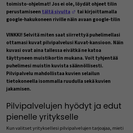
toimisto-ohjelmat! Jos ei ole, löydät ohjeet tilin
(Opens in a new window)
perustamiseen
tältä sivulta
tai kirjoittamalla
google-hakukoneen riville näin avaan google-tilin
VINKKI! Selvitä miten saat siirrettyä puhelimellasi
ottamasi kuvat pilvipalvelusi Kuvat-kansioon. Näin
kuvasi ovat aina tallessa eivätkä ne katoa
täyttyneen muistikortin mukana. Voit tyhjentää
puhelimesi muistin kuvista säännöllisesti.
Pilvipalvelu mahdollistaa kuvien selailun
tietokoneella isommalla ruudulla sekä kuvien
jakamisen.
Pilvipalvelujen hyödyt ja edut
pienelle yritykselle
Kun valitset yrityksellesi pilvipalvelujen tarjoajaa, mieti