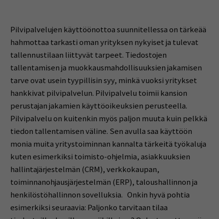
Pilvipalvelujen käyttöönottoa suunnitellessa on tärkeää
hahmottaa tarkasti oman yrityksen nykyiset ja tulevat
tallennustilaan liittyvät tarpeet. Tiedostojen
tallentamisen ja muokkausmahdollisuuksien jakamisen
tarve ovat usein tyypillisin syy, minkä vuoksi yritykset
hankkivat pilvipalvelun. Pilvipalvelu toimii kansion
perustajan jakamien käyttöoikeuksien perusteella.
Pilvipalvelu on kuitenkin myös paljon muuta kuin pelkkä
tiedon tallentamisen väline. Sen avulla saa käyttöön
monia muita yritystoiminnan kannalta tärkeitä työkaluja
kuten esimerkiksi toimisto-ohjelmia, asiakkuuksien
hallintajärjestelmän (CRM), verkkokaupan,
toiminnanohjausjärjestelmän (ERP), taloushallinnon ja
henkilöstöhallinnon sovelluksia. Onkin hyvä pohtia
esimerkiksi seuraavia: Paljonko tarvitaan tilaa