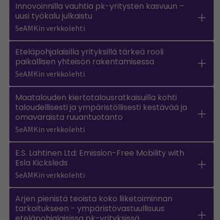
Innovoinnilla vauhtia pk-yritysten kasvuun –
uusi työkalu julkaistu
SeAMKin verkkolehti
Eteläpohjalaisilla yrityksillä tärkeä rooli
paikallisen yhteisön rakentamisessa
SeAMKin verkkolehti
Maatalouden kiertotalousratkaisuilla kohti
taloudellisesti ja ympäristöllisesti kestävää ja
omavaraista ruuantuotanto
SeAMKin verkkolehti
E.S. Lahtinen Ltd: Emission-Free Mobility with
Esla Kicksleds
SeAMKin verkkolehti
Arjen pienistä teoista koko liiketoiminnan
tarkoitukseen - ympäristövastuullisuus
eteläpohjalaisissa pk-yrityksissä