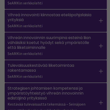
SeAMKin verkkolehti
Vihreä innovointi kiinnostaa eteläpohjalaisia
yrityksiä
SeAMKin verkkolehti
Vihreän innovoinnin suurimpina esteinä liian
vähäisiksi koetut hyödyt sekä ympäristölle
että liiketoiminnalle
SeAMKin verkkolehti
Tulevaisuuskestävää liiketoimintaa
rakentamassa
SeAMKin verkkolehti
Strategisen johtamisen kompetenssi ja
ympäristöyhteistyö vihreän innovoinnin
edistäjinä yrityksissä
Kestävää tulevaisuutta tekemässä – Seinäjoen