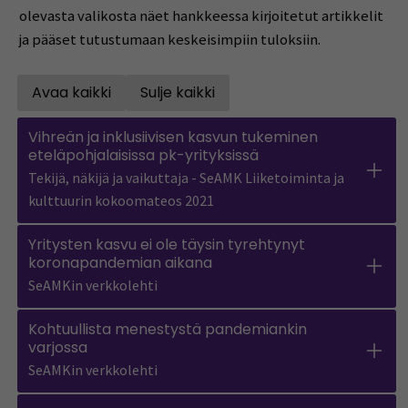
olevasta valikosta näet hankkeessa kirjoitetut artikkelit
ja pääset tutustumaan keskeisimpiin tuloksiin.
Avaa kaikki
Sulje kaikki
Open all accordions
Sulje kaikki
Vihreän ja inklusiivisen kasvun tukeminen
eteläpohjalaisissa pk-yrityksissä
Tekijä, näkijä ja vaikuttaja - SeAMK Liiketoiminta ja
kulttuurin kokoomateos 2021
Yritysten kasvu ei ole täysin tyrehtynyt
koronapandemian aikana
SeAMKin verkkolehti
Kohtuullista menestystä pandemiankin
varjossa
SeAMKin verkkolehti