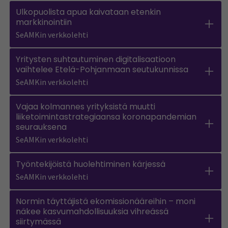
Ulkopuolista apua kaivataan etenkin
markkinointiin
SeAMKin verkkolehti
Yritysten suhtautuminen digitalisaatioon
vaihtelee Etelä-Pohjanmaan seutukunnissa
SeAMKin verkkolehti
Vajaa kolmannes yrityksistä muutti
liiketoimintastrategiaansa koronapandemian
seurauksena
SeAMKin verkkolehti
Työntekijöistä huolehtiminen kärjessä
SeAMKin verkkolehti
Normin täyttäjistä ekomissionääreihin – moni
näkee kasvumahdollisuuksia vihreässä
siirtymässä