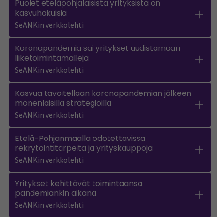
Puolet eteläpohjalaisista yrityksistä on
kasvuhakuisia
SeAMKin verkkolehti
Koronapandemia sai yritykset uudistamaan
liiketoimintamalleja
SeAMKin verkkolehti
Kasvua tavoitellaan koronapandemian jälkeen
monenlaisilla strategioilla
SeAMKin verkkolehti
Etelä-Pohjanmaalla odotettavissa
rekrytointitarpeita ja yrityskauppoja
SeAMKin verkkolehti
Yritykset kehittävät toimintaansa
pandemiankin aikana
SeAMKin verkkolehti