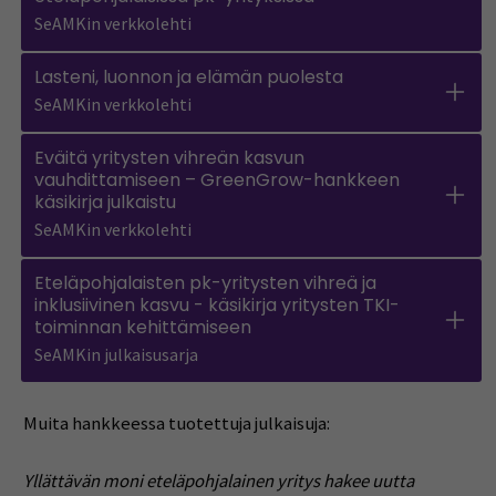
SeAMKin verkkolehti
Lasteni, luonnon ja elämän puolesta
SeAMKin verkkolehti
Eväitä yritysten vihreän kasvun
vauhdittamiseen – GreenGrow-hankkeen
käsikirja julkaistu
SeAMKin verkkolehti
Eteläpohjalaisten pk-yritysten vihreä ja
inklusiivinen kasvu - käsikirja yritysten TKI-
toiminnan kehittämiseen
SeAMKin julkaisusarja
Muita hankkeessa tuotettuja julkaisuja:
Yllättävän moni eteläpohjalainen yritys hakee uutta