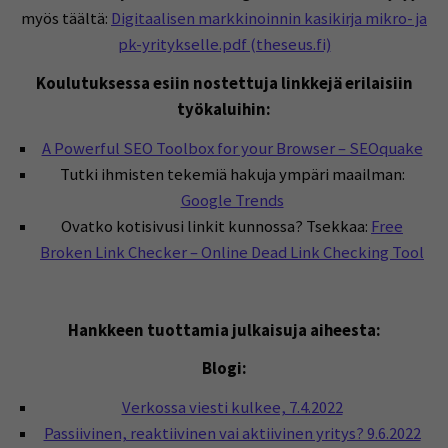
myös täältä:
Digitaalisen markkinoinnin kasikirja mikro- ja
pk-yritykselle.pdf (theseus.fi)
Koulutuksessa esiin nostettuja linkkejä erilaisiin
työkaluihin:
A Powerful SEO Toolbox for your Browser – SEOquake
Tutki ihmisten tekemiä hakuja ympäri maailman:
Google Trends
Ovatko kotisivusi linkit kunnossa? Tsekkaa:
Free
Broken Link Checker – Online Dead Link Checking Tool
Hankkeen tuottamia julkaisuja aiheesta:
Blogi:
Verkossa viesti kulkee, 7.4.2022
Passiivinen, reaktiivinen vai aktiivinen yritys? 9.6.2022