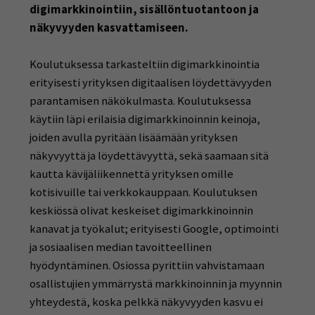
digimarkkinointiin, sisällöntuotantoon ja
näkyvyyden kasvattamiseen.
Koulutuksessa
tarkasteltiin digimarkkinointia
erityisesti yrityksen digitaalisen löydettävyyden
parantamisen näkökulmasta. Koulutuksessa
käytiin läpi erilaisia digimarkkinoinnin keinoja,
joiden avulla pyritään lisäämään yrityksen
näkyvyyttä ja löydettävyyttä, sekä saamaan sitä
kautta kävijäliikennettä yrityksen omille
kotisivuille tai verkkokauppaan. Koulutuksen
keskiössä olivat keskeiset digimarkkinoinnin
kanavat ja työkalut; erityisesti Google, optimointi
ja sosiaalisen median tavoitteellinen
hyödyntäminen. Osiossa pyrittiin vahvistamaan
osallistujien ymmärrystä markkinoinnin ja myynnin
yhteydestä, koska pelkkä näkyvyyden kasvu ei