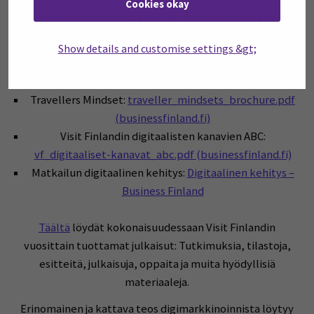
Cookies okay
Digimarkkinoinnista löytyy verkosta runsaasti
itseopiskeltavaa materiaalia. Aihetta voi lähestyä
Show details and customise settings &gt;
mm. näiden Visit Finlandin tuottamien aineistojen
ja verkko-oppimiskokonaisuuksien avulla:
Travellers Mindset:
traveller_mindsets_brochure.pdf
(businessfinland.fi)
Visit Finlandin digitaalisten kanavien ABC:
vf_digitaaliset-kanavat_abc.pdf (businessfinland.fi)
Matkailun digitaalinen kehitys:
Digitaalinen kehitys –
Business Finland
Täältä
löydät kokonaisuudessaan Visit Finlandin
vuosittain tuottamat julkaisut: Tutkimuksia, tilastoja,
esitteitä, julkaisuja, oppaita ja muita hyödyllisiä
materiaaleja.
Erinomainen ja kattava teos digimarkkinoinnista löytyy