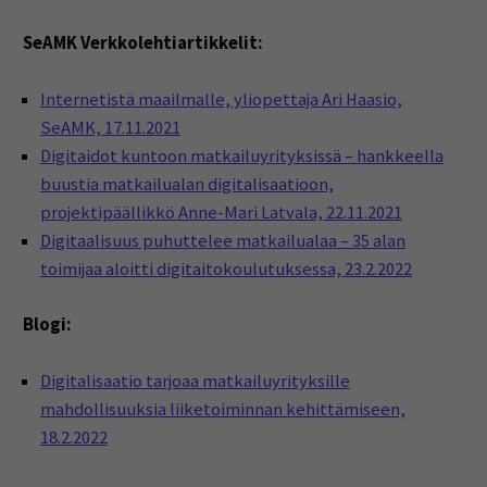
SeAMK Verkkolehtiartikkelit:
Internetistä maailmalle, yliopettaja Ari Haasio,
SeAMK, 17.11.2021
Digitaidot kuntoon matkailuyrityksissä – hankkeella
buustia matkailualan digitalisaatioon,
projektipäällikkö Anne-Mari Latvala, 22.11.2021
Digitaalisuus puhuttelee matkailualaa – 35 alan
toimijaa aloitti digitaitokoulutuksessa, 23.2.2022
Blogi:
Digitalisaatio tarjoaa matkailuyrityksille
mahdollisuuksia liiketoiminnan kehittämiseen,
18.2.2022