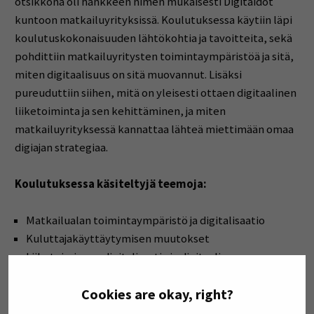
otsikkona oli hankkeen nimen mukaisesti Digitaidot
kuntoon matkailuyrityksissä. Koulutuksessa käytiin läpi
koulutuskokonaisuuden lähtökohtia ja tavoitteita, sekä
pohdittiin matkailuyritysten toimintaympäristöä ja sitä,
miten digitaalisuus on sitä muovannut. Lisäksi
pureuduttiin siihen, mitä on yleisesti ottaen digitaalinen
liiketoiminta ja sen kehittäminen, ja miten
matkailuyrityksessä kannattaa lähteä miettimään omaa
digiajan strategiaa.
Koulutuksessa käsiteltyjä teemoja:
Matkailualan toimintaympäristö ja digitalisaatio
Kuluttajakäyttäytymisen muutokset
Liiketoiminnan digitalisaatio ja digitaalinen
liiketoiminta
Cookies are okay, right?
Digiajan strategia ja sen kehittäminen