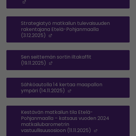
(Opens in a new window)
Strategiatyö matkailun tulevaisuuden
rakentajana Etelä-Pohjanmaalla
(3.12.2025)
(Opens in a new window)
Sen seittemän sortin iltakaffit
(19.11.2025)
(Opens in a new window)
Sähköautolla 14 kertaa maapallon
ympäri (14.11.2025)
(Opens in a new window)
Kestävän matkailun tila Etelä-
Pohjanmaalla – katsaus vuoden 2024
matkailubarometrin
vastuullisuusosioon (11.11.2025)
(Opens in a ne