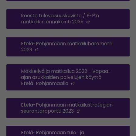
Kooste tulevaisuuskuvista / E-P:n
matkailun ennakointi 2035
(Opens in a new w
Etelä-Pohjanmaan matkailubarometri
2023
(Opens in a new window)
Mökkeilyä ja matkailua 2022 - Vapaa-
ajan asukkaiden palvelujen käyttö
Etelä-Pohjanmaalla
(Opens in a new window
Etelä-Pohjanmaan matkailustrategian
seurantaraportti 2023
(Opens in a new wind
Etelä-Pohjanmaan tulo- ja