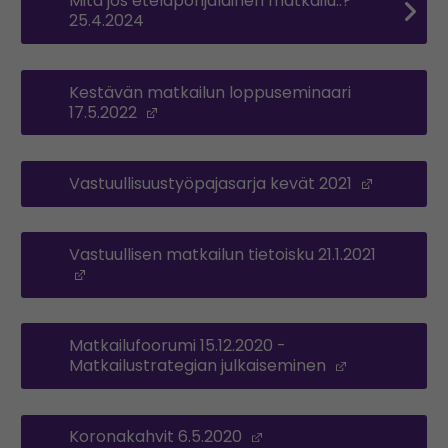
Mitä jos eteläpohjalainen matkailu..?
25.4.2024
Kestävän matkailun loppuseminaari
17.5.2022
(Opens in a new window)
Vastuullisuustyöpajasarja kevät 2021
(Opens i
Vastuullisen matkailun tietoisku 21.1.2021
(Opens in a new window)
Matkailufoorumi 15.12.2020 -
Matkailustrategian julkaiseminen
(Opens in a
Koronakahvit 6.5.2020
(Opens in a new wind