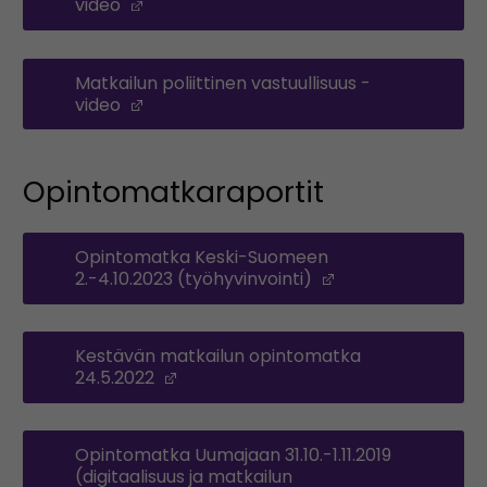
video
(Opens in a new window)
Matkailun poliittinen vastuullisuus -
video
(Opens in a new window)
Opintomatkaraportit
Opintomatka Keski-Suomeen
2.-4.10.2023 (työhyvinvointi)
(Opens in a new
Kestävän matkailun opintomatka
24.5.2022
(Opens in a new window)
Opintomatka Uumajaan 31.10.-1.11.2019
(digitaalisuus ja matkailun