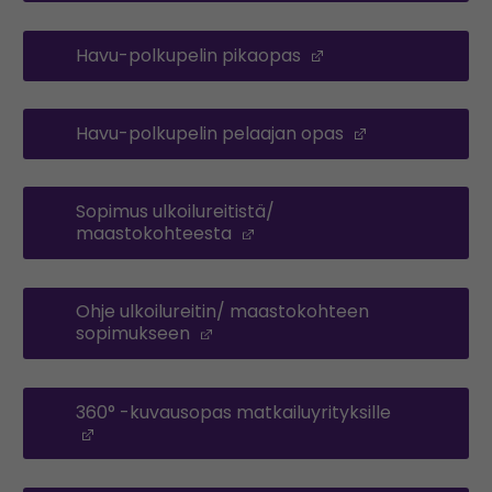
Havu-polkupelin pikaopas
(Opens in a new w
Havu-polkupelin pelaajan opas
(Opens in a 
Sopimus ulkoilureitistä/
maastokohteesta
(Opens in a new window)
Ohje ulkoilureitin/ maastokohteen
sopimukseen
(Opens in a new window)
360° -kuvausopas matkailuyrityksille
(Opens in a new window)