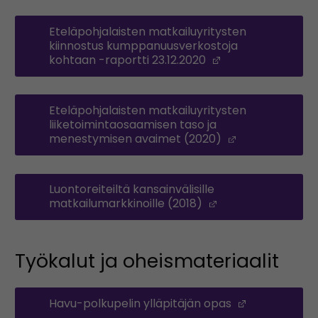
Eteläpohjalaisten matkailuyritysten
kiinnostus kumppanuusverkostoja
kohtaan -raportti 23.12.2020
(Opens in a new
Eteläpohjalaisten matkailuyritysten
liiketoimintaosaamisen taso ja
menestymisen avaimet (2020)
(Opens in a 
Luontoreiteiltä kansainvälisille
matkailumarkkinoille (2018)
(Opens in a new
Työkalut ja oheismateriaalit
Havu-polkupelin ylläpitäjän opas
(Opens in a