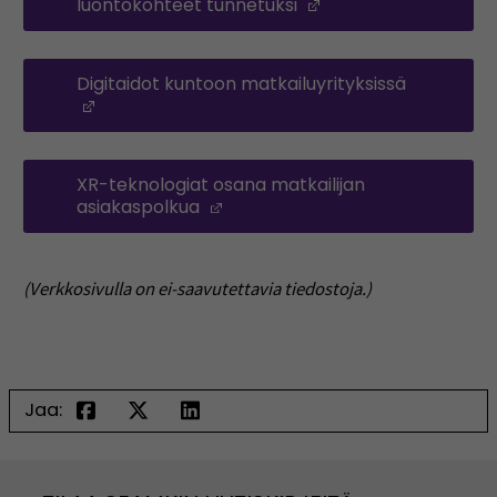
luontokohteet tunnetuksi
(Opens in a new w
Digitaidot kuntoon matkailuyrityksissä
(Opens in a new window)
XR-teknologiat osana matkailijan
asiakaspolkua
(Opens in a new window)
(Verkkosivulla on ei-saavutettavia tiedostoja.)
Jaa: