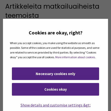
Artikkeleita matkailuaiheista
teemoista
Pelkkä vastuullisuus ei riitä – matkailijan
Cookies are okay, right?
on myös tunnistettava se (30.6.2026)
(Opens in a new window)
When you accept cookies, you make using the website as smooth as
possible. Some of the cookies are used for statistical purposes, and some
are related to services provided by third parties. By selecting "Cookies
okay" you accept the use of cookies.
More information about cookies
.
Kun metsästä syntyy elämyksiä
(18.6.2026)
(Opens in a new window)
Necessary cookies only
Makuja ja tarinoita lakeuksilta
(18.6.2026)
(Opens in a new window)
Cookies okay
Strategiatyö etenee ja matkailun
Show details and customise settings &gt;
suunta kirkastuu Etelä-Pohjanmaalla