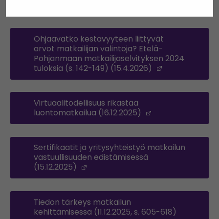
(17.6.2026)
(Opens in a new window)
Ohjaavatko kestävyyteen liittyvät
arvot matkailijan valintoja? Etelä-
Pohjanmaan matkailijaselvityksen 2024
tuloksia (s. 142-149) (15.4.2026)
(Opens in a 
Virtuaalitodellisuus rikastaa
luontomatkailua (16.12.2025)
(Opens in a new
Sertifikaatit ja yritysyhteistyö matkailun
vastuullisuuden edistämisessä
(15.12.2025)
(Opens in a new window)
Tiedon tärkeys matkailun
kehittämisessä (11.12.2025, s. 605-618)