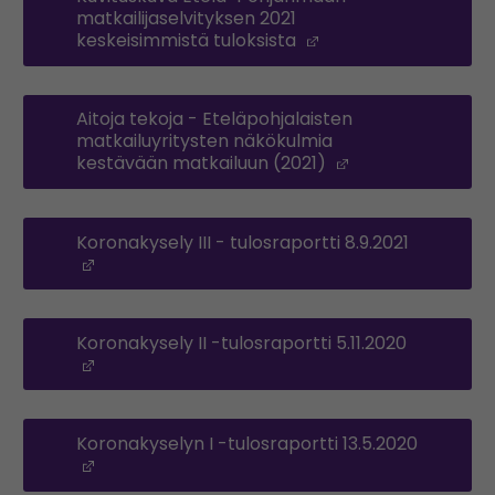
matkailijaselvityksen 2021
keskeisimmistä tuloksista
(Opens in a new w
Aitoja tekoja - Eteläpohjalaisten
matkailuyritysten näkökulmia
kestävään matkailuun (2021)
(Opens in a ne
Koronakysely III - tulosraportti 8.9.2021
(Opens in a new window)
Koronakysely II -tulosraportti 5.11.2020
(Opens in a new window)
Koronakyselyn I -tulosraportti 13.5.2020
(Opens in a new window)