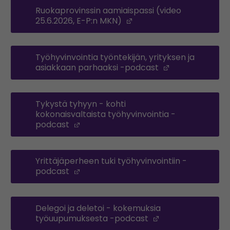
Ruokaprovinssin aamiaispassi (video
25.6.2026, E-P:n MKN)
(Opens in a new windo
Työhyvinvointia työntekijän, yrityksen ja
asiakkaan parhaaksi -podcast
(Opens in a n
Tykystä tyhyyn - kohti
kokonaisvaltaista työhyvinvointia -
podcast
(Opens in a new window)
Yrittäjäperheen tuki työhyvinvointiin -
podcast
(Opens in a new window)
Delegoi ja deletoi - kokemuksia
työuupumuksesta -podcast
(Opens in a new