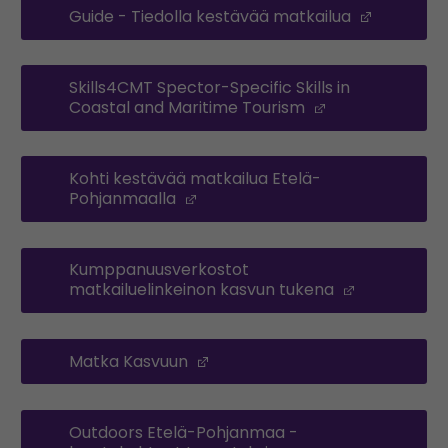
Guide - Tiedolla kestävää matkailua
(Opens i
Skills4CMT Spector-Specific Skills in
Coastal and Maritime Tourism
(Opens in a n
Kohti kestävää matkailua Etelä-
Pohjanmaalla
(Opens in a new window)
Kumppanuusverkostot
matkailuelinkeinon kasvun tukena
(Opens in 
Matka Kasvuun
(Opens in a new window)
Outdoors Etelä-Pohjanmaa -