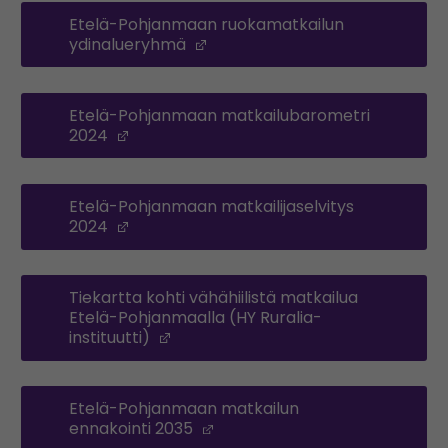
Etelä-Pohjanmaan ruokamatkailun
ydinalueryhmä
(Opens in a new window)
Etelä-Pohjanmaan matkailubarometri
2024
(Opens in a new window)
Etelä-Pohjanmaan matkailijaselvitys
2024
(Opens in a new window)
Tiekartta kohti vähähiilistä matkailua
Etelä-Pohjanmaalla (HY Ruralia-
instituutti)
(Opens in a new window)
Etelä-Pohjanmaan matkailun
ennakointi 2035
(Opens in a new window)