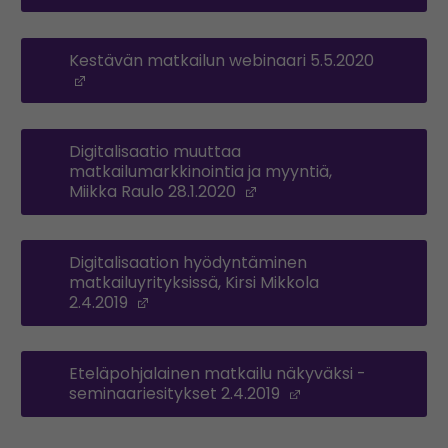
Kestävän matkailun webinaari 5.5.2020
(Opens in a new window)
Digitalisaatio muuttaa
matkailumarkkinointia ja myyntiä,
Miikka Raulo 28.1.2020
(Opens in a new windo
Digitalisaation hyödyntäminen
matkailuyrityksissä, Kirsi Mikkola
2.4.2019
(Opens in a new window)
Eteläpohjalainen matkailu näkyväksi -
seminaariesitykset 2.4.2019
(Opens in a new 