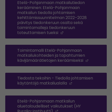
Etelä-Pohjanmaan matkailutiedon
kerääminen: Etelä-Pohjanmaan
matkailun tiedolla johtamisen
kehittämissuunnitelman 2022–2028
päivitys tiedonkeruun osalta sekä
toimintamalleja tiedonkeruun
toteuttamisen tueksi
(Opens in a new windo
Toimintamalli Etelä-Pohjanmaan
matkailukohteiden ja tapahtumien
kävijämäärätietojen keräämiseksi
(Opens in 
Tiedosta tekoihin - Tiedolla johtamisen
käytäntöjä matkailualalla
(Opens in a new w
Etelä-Pohjanmaan matkailun
aluetaloudelliset vaikutukset (HY
Ruralia-instituutti)
(Opens in a new window)