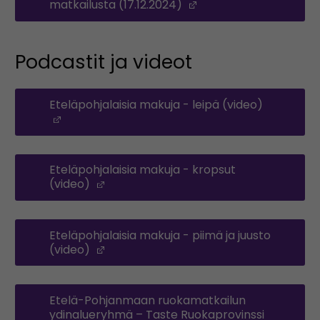
matkailusta (17.12.2024)
(Opens in a new win
Podcastit ja videot
Eteläpohjalaisia makuja - leipä (video)
(Opens in a new window)
Eteläpohjalaisia makuja - kropsut
(video)
(Opens in a new window)
Eteläpohjalaisia makuja - piimä ja juusto
(video)
(Opens in a new window)
Etelä-Pohjanmaan ruokamatkailun
ydinalueryhmä – Taste Ruokaprovinssi