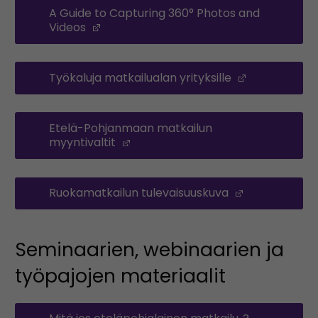
A Guide to Capturing 360° Photos and
Videos
(Opens in a new window)
Työkaluja matkailualan yrityksille
(Opens in a
Etelä-Pohjanmaan matkailun
myyntivaltit
(Opens in a new window)
Ruokamatkailun tulevaisuuskuva
(Opens in a
Seminaarien, webinaarien ja
työpajojen materiaalit