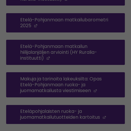
Etelä-Pohjanmaan matkailubarometri
2025
(Opens in a new window)
Etelä-Pohjanmaan matkailun
hiilijalanjäljen arviointi (HY Ruralia-
instituutti)
(Opens in a new window)
Makuja ja tarinoita lakeuksilta: Opas
Etelä-Pohjanmaan ruoka- ja
juomamatkailusta viestimiseen
(Opens in a 
Eteläpohjalaisten ruoka- ja
juomamatkailutuotteiden kartoitus
(Opens in