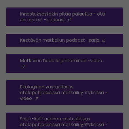
Innostuksestakin pitää palautua - ota
uni avuksi! -podcast
(Opens in a new window
Kestävän matkailun podcast -sarja
(Opens i
Matkailun tiedolla johtaminen -video
(Opens in a new window)
Ekologinen vastuullisuus
eteläpohjalaisissa matkailuyrityksissä -
video
(Opens in a new window)
Sosio-kulttuurinen vastuullisuus
eteläpohjalaisissa matkailuyrityksissä -