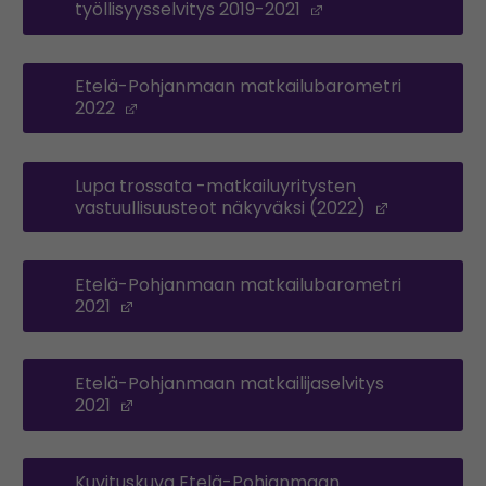
työllisyysselvitys 2019-2021
(Opens in a new 
Etelä-Pohjanmaan matkailubarometri
2022
(Opens in a new window)
Lupa trossata -matkailuyritysten
vastuullisuusteot näkyväksi (2022)
(Opens in
Etelä-Pohjanmaan matkailubarometri
2021
(Opens in a new window)
Etelä-Pohjanmaan matkailijaselvitys
2021
(Opens in a new window)
Kuvituskuva Etelä-Pohjanmaan