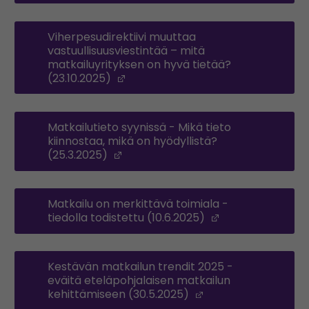
Viherpesudirektiivi muuttaa
vastuullisuusviestintää – mitä
matkailuyrityksen on hyvä tietää?
(23.10.2025)
(Opens in a new window)
Matkailutieto syynissä - Mikä tieto
kiinnostaa, mikä on hyödyllistä?
(25.3.2025)
(Opens in a new window)
Matkailu on merkittävä toimiala -
tiedolla todistettu (10.6.2025)
(Opens in a ne
Kestävän matkailun trendit 2025 -
eväitä eteläpohjalaisen matkailun
kehittämiseen (30.5.2025)
(Opens in a new w