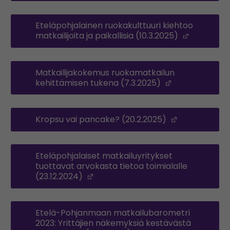
Eteläpohjalainen ruokakulttuuri kiehtoo
matkailijoita ja paikallisia (10.3.2025)
(Opens i
Matkailijakokemus ruokamatkailun
kehittämisen tukena (7.3.2025)
(Opens in a 
Kropsu vai pancake? (20.2.2025)
(Opens in a
Eteläpohjalaiset matkailuyritykset
tuottavat arvokasta tietoa toimialalle
(23.12.2024)
(Opens in a new window)
Etelä-Pohjanmaan matkailubarometri
2023: Yrittäjien näkemyksiä kestävästä