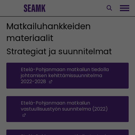
Siirry
sisältöön
Avaa
Matkailuhankkeiden
materiaalit
Strategiat ja suunnitelmat
Etelä-Pohjanmaan matkailun tiedolla
johtamisen kehittämissuunnitelma
2022-2028
(Opens in a new window)
Etelä-Pohjanmaan matkailun
vastuullisuustyön suunnitelma (2022)
(Opens in a new window)