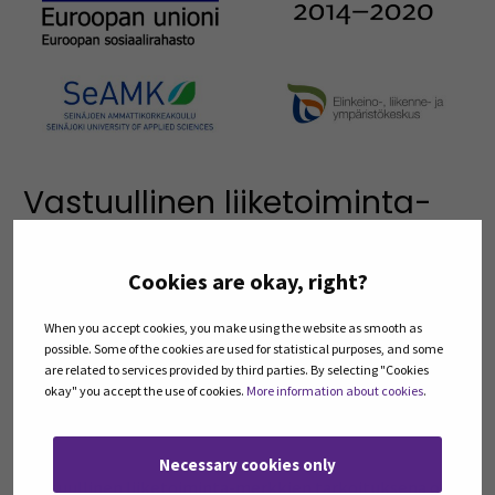
Vastuullinen liiketoiminta-
merkki
Cookies are okay, right?
Vastuullinen liiketoiminta-merkki
When you accept cookies, you make using the website as smooth as
Hankkeessa perustetaan alueellinen
possible. Some of the cookies are used for statistical purposes, and some
are related to services provided by third parties. By selecting "Cookies
vastuullisuusfoorumi. Foorumi myöntää Vastuullinen
okay" you accept the use of cookies.
More information about cookies
.
liiketoiminta-merkkejä toimintaansa kehittäville
yrityksille.
Necessary cookies only
Vastuullinen liiketoiminta-merkkien tarkoituksena on