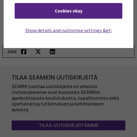
saavuttaa arvostettu asema, joka kertoo sidosryhmille
Cookies okay
yritysten vastuullisuustyöstä sekä kannustaa alueen
muita yrityksiä panostamaan ja kehittämään omaa
yritysvastuutaan.
Show details and customise settings &gt;
Jaa:
TILAA SEAMKIN UUTISKIRJEITÄ
SEAMK tuottaa uutiskirjeitä eri aiheista.
Uutiskirjeemme ovat koosteita SEAMKin
ajankohtaisista koulutuksista, tapahtumista sekä
opetuksen ja tutkimuksen ja kehittämisen
asioista.
TILAA UUTISKIRJEITÄMME