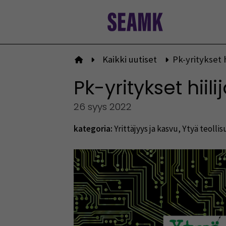
Siirry
sisältöön
Kaikki uutiset
Pk-yritykset 
Etusivulle
Pk-yritykset hii
26 syys 2022
kategoria:
Yrittäjyys ja kasvu
,
Ytyä teolli