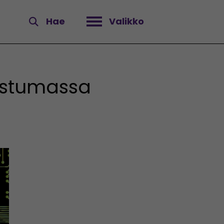
Hae
Valikko
Avaa valikko
tustumassa