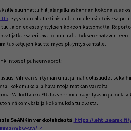
tyksille suunnattu hiilijalanjälkilaskennan kokonaisuus 
etta
. Syyskuun aloitustilaisuuden mielenkiintoisissa puhe
 tuulia on edessä yrityksen kokoon katsomatta. Raportoi
avat jatkossa eri tavoin mm. rahoituksen saatavuuteen ja
oimitusketjujen kautta myös pk-yrityskentälle.
enkiintoiset puheenvuorot:
isuus: Vihreän siirtymän uhat ja mahdollisuudet sekä hiil
skenta; kokemuksia ja havaintoja matkan varrelta
mä: Vaikuttaako EU-taksonomia pk-yrityksiin ja millä ai
sten näkemyksiä ja kokemuksia tulevasta.
desta SeAMKin verkkolehdestä:
https://lehti.seamk.fi/y
(Opens in a new window)
-ymmarryksesta/