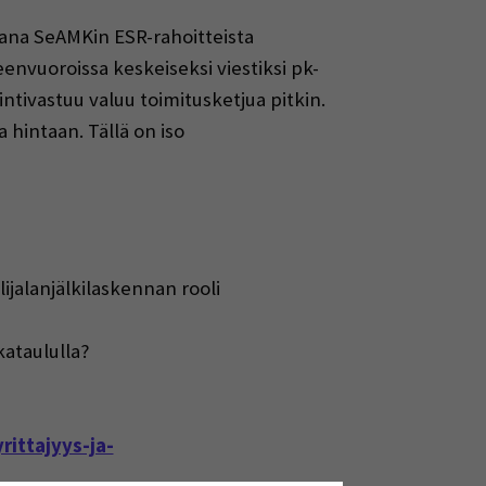
osana SeAMKin ESR-rahoitteista
envuoroissa keskeiseksi viestiksi pk-
ntivastuu valuu toimitusketjua pitkin.
 hintaan. Tällä on iso
ijalanjälkilaskennan rooli
kataululla?
rittajyys-ja-