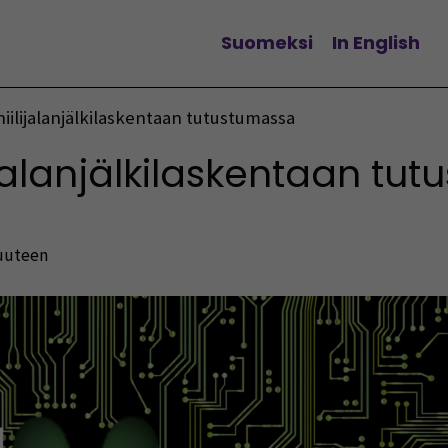
Suomeksi
In English
Vaihda kieltä
hiilijalanjälkilaskentaan tutustumassa
lijalanjälkilaskentaan tu
suuteen