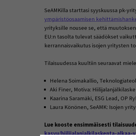
SeAMKilla starttasi syyskuussa pk-yri
ympäristöosaamisen kehittämishank
yrityksille nousee se, että muutoksen
EU:n tasolta tulevat säädökset vaikutt
kerrannaisvaikutus isojen yritysten t
Tilaisuudessa kuultiin seuraavat miel
Helena Soimakallio, Teknologiateoll
Aki Finer, Motiva: Hiilijalanjälkila
Kaarina Saramäki, ESG Lead, OP Ryh
Laura Könönen, SeAMK: Isojen yrity
Lue kooste ensimmäisesti tilaisuu
kasvu/hiilijalanjalkilaskenta-alkaa