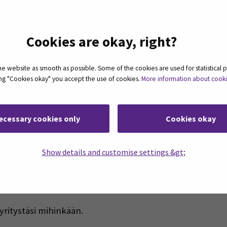
anjäljen laskentapäivään 5.10.
Cookies are okay, right?
ä mukaan matalan kynnyksen maksuttomaan laskentapäivä
ärjestetään lähitilaisuutena Seinäjoen ammattikorkeakoulul
 website as smooth as possible. Some of the cookies are used for statistical 
katsottavaksesi kahden ensimmäisen kerran tallenteet ja 
ting "Cookies okay" you accept the use of cookies.
More information about cook
ecessary cookies only
Cookies okay
een excelpohjaiseen laskuriin: Y-hiilari ja tässä Ytyä t
Tilaisuudet ovat maksuttomia. Ne rahoittaa Euroopan Sosiaa
misen kehittämisellä kohti kestävää teollisuutta eli ”Y
Show details and customise settings &gt;
TÄ ->
 yritystäsi mihinkään.