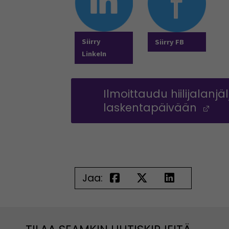
Siirry
Siirry FB
LinkeIn
Ilmoittaudu hiilijalanjä
laskentapäivään
(O
Jaa: