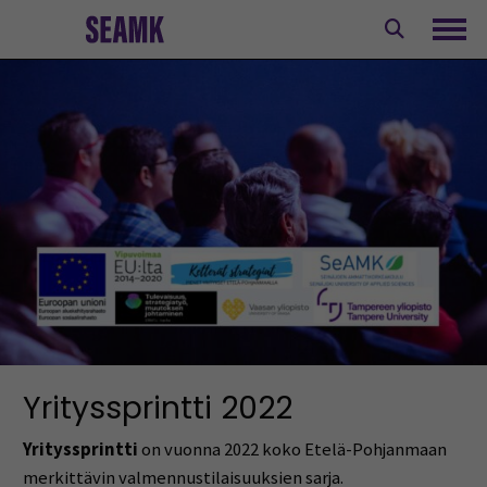
Siirry
sisältöön
Avaa
Yrityssprintti 2022
Yrityssprintti
on vuonna 2022 koko Etelä-Pohjanmaan
merkittävin valmennustilaisuuksien sarja.