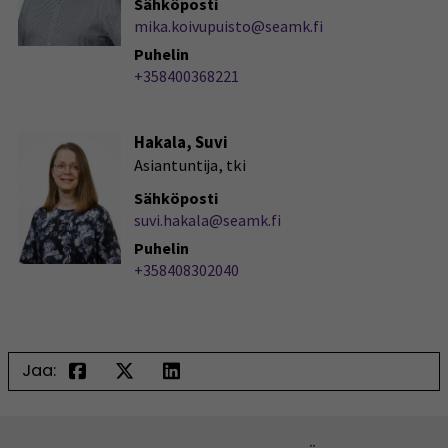
Sähköposti
mika.koivupuisto@seamk.fi
Puhelin
+358400368221
Hakala, Suvi
Asiantuntija, tki
Sähköposti
suvi.hakala@seamk.fi
Puhelin
+358408302040
Jaa: