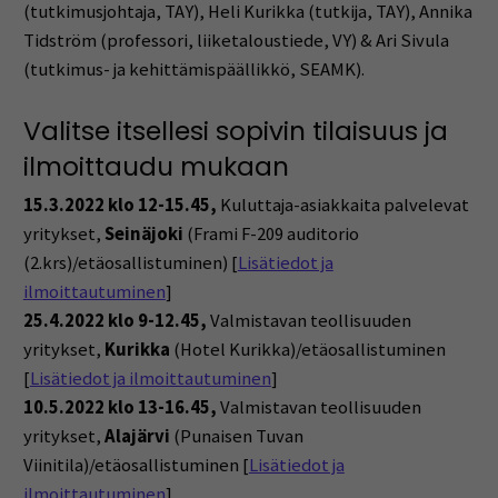
(tutkimusjohtaja, TAY), Heli Kurikka (tutkija, TAY), Annika
Tidström (professori, liiketaloustiede, VY) & Ari Sivula
(tutkimus- ja kehittämispäällikkö, SEAMK).
Valitse itsellesi sopivin tilaisuus ja
ilmoittaudu mukaan
15.3.2022 klo 12-15.45,
Kuluttaja-asiakkaita palvelevat
yritykset,
Seinäjoki
(Frami F-209 auditorio
(2.krs)/etäosallistuminen) [
Lisätiedot ja
ilmoittautuminen
]
25.4.2022 klo 9-12.45,
Valmistavan teollisuuden
yritykset,
Kurikka
(Hotel Kurikka)/etäosallistuminen
[
Lisätiedot ja ilmoittautuminen
]
10.5.2022 klo 13-16.45,
Valmistavan teollisuuden
yritykset,
Alajärvi
(Punaisen Tuvan
Viinitila)/etäosallistuminen [
Lisätiedot ja
ilmoittautuminen
]