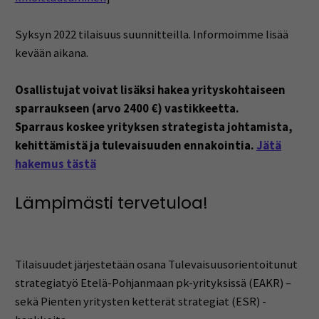
Syksyn 2022 tilaisuus suunnitteilla. Informoimme lisää
kevään aikana.
Osallistujat voivat lisäksi hakea yrityskohtaiseen
sparraukseen (arvo 2400 €) vastikkeetta.
Sparraus koskee yrityksen strategista johtamista,
kehittämistä ja tulevaisuuden ennakointia.
Jätä
hakemus tästä
Lämpimästi tervetuloa!
Tilaisuudet järjestetään osana Tulevaisuusorientoitunut
strategiatyö Etelä-Pohjanmaan pk-yrityksissä (EAKR) –
sekä Pienten yritysten ketterät strategiat (ESR) -