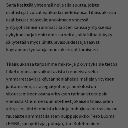
Sarja käsittää yhteensä neljä tilaisuutta, joista
osallistujat voivat valikoida mieleisensä. Tilaisuuksissa
osallistujat pääsevät arvioimaan yhdessä
yritysjohtamisen ammattilaisten kanssa yrityksensä
nykykuntoa ja kehittämistarpeita, joilla kilpailukyky
säilytetään myös lähitulevaisuudessa ja saavat
käytännön työkaluja muutoksen johtamiseen.
Tilaisuuksissa tarjoamme mikro- ja pk-yrityksille tietoa
liiketoimintaan vaikuttavista trendeistä sekä
ymmärrettäviä ja käytännönläheisiä malleja yrityksen
johtamiseen, strategiatyöhön ja henkilöstön
sitouttamiseen osana yrityksen tarinan eteenpäin
viemistä. Olemme suunnitelleet jokaisen tilaisuuden
yritysten lähtökohdista käsin ja puhujina/sparraajina on
rautaisten ammattilaisten huippujoukko: Tero Luoma
(EMBA, sarjayrittäjä, puhuja), Jari Kolehmainen