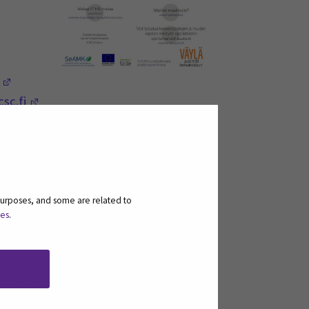
(Opens in a new window)
(Opens in a new window)
.csc.fi
in a new window)
purposes, and some are related to
ies
.
(Opens in a new win
työkokeiluihin jne. –
ohjaamot.fi