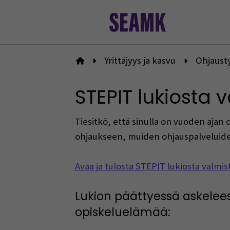
Siirry
sisältöön
Yrittäjyys ja kasvu
Ohjausty
Etusivulle
STEPIT lukiosta 
Tiesitkö, että sinulla on vuoden aja
ohjaukseen, muiden ohjauspalveluide
Avaa ja tulosta STEPIT lukiosta valmis
Lukion päättyessä askelee
opiskeluelämää: