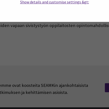
Show details and customise settings &gt;
eakouluun ja avoimeen yliopistoon – korkeakoulujen ja 
uun tai ammatilliseen oppilaitokseen –
opintopolku.fi/k
(Opens in a new window)
lle.net
uiden vapaan sivistystyön oppilaitosten opintomahdollis
rjeemme ovat koosteita SEAMKin ajankohtaisista
tkimuksen ja kehittämisen asioista.