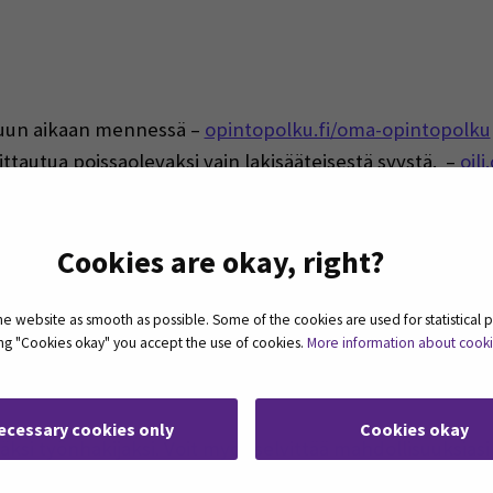
tuun aikaan mennessä –
opintopolku.fi/oma-opintopolku
ittautua poissaolevaksi vain lakisääteisestä syystä. –
oili
(Opens in a new window)
fi/opiskelijat
(Opens in a new window)
a.fi
Cookies are okay, right?
(Opens 
korkeakouluopiskelijan-terveydenhoitomaksu
 website as smooth as possible. Some of the cookies are used for statistical 
ting "Cookies okay" you accept the use of cookies.
More information about cook
ecessary cookies only
Cookies okay
ksi työnhakijaksi. Voit myös selvittää mahdollisuuksiasi 
pinto-ohjaajaan – lukiosi verkkosivut