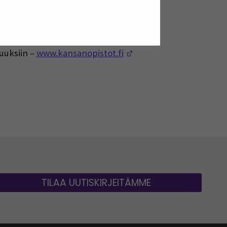
kesäyliopistojen verkkosivut
(Opens in a new window)
onfo/fi/sivu/hakuaikataulut
(Opens in a new windo
uuksiin –
www.kansanopistot.fi
TILAA UUTISKIRJEITÄMME