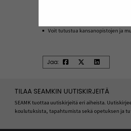
Voit tutustua avoimeen ammattikork
Myös syksyllä voi hakea korkeakoul
Mielitkö maailmalle? –
www.maailma
Voit tutustua kansanopistojen ja m
Jaa:
TILAA SEAMKIN UUTISKIRJEITÄ
SEAMK tuottaa uutiskirjeitä eri aiheista. Uutiski
koulutuksista, tapahtumista sekä opetuksen ja tu