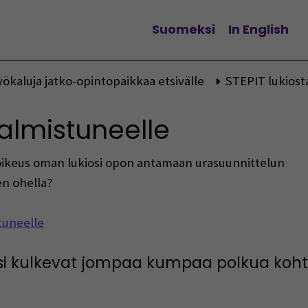
Suomeksi
In English
Vaihda kieltä
ökaluja jatko-opintopaikkaa etsivälle
STEPIT lukiost
valmistuneelle
n oikeus oman lukiosi opon antamaan urasuunnittelun
n ohella?
tuneelle
si kulkevat jompaa kumpaa polkua koht