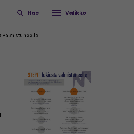
Hae
Valikko
Avaa valikko
a valmistuneelle
i