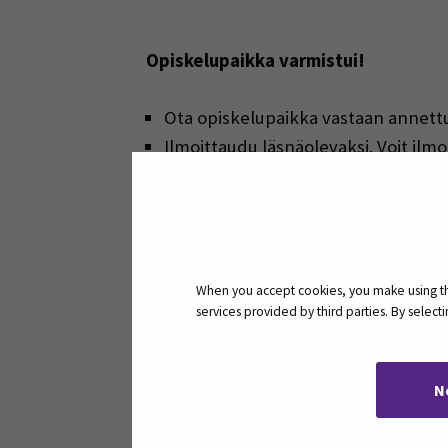
Opiskelupaikka varmistui!
Ota opiskelupaikka vastaan annet
Ilmoittaudu läsnäolevaksi. Voit ilmo
Hoida tukiasiat kuntoon –
www.kela.
Hoida asumisasiat kuntoon –
www.so
Maksa YTHS-maksu –
www.kela.fi/
When you accept cookies, you make using the
services provided by third parties. By selec
Suunnitelmat ovat vielä avoinna
N
Ilmoittaudu TE-palveluihin työttömä
Voit olla yhteydessä oman lukiosi o