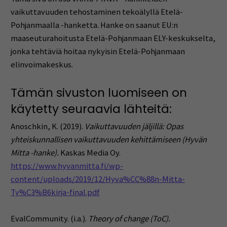
vaikuttavuuden tehostaminen tekoälyllä Etelä-
Pohjanmaalla -hanketta. Hanke on saanut EU:n
maaseuturahoitusta Etelä-Pohjanmaan ELY-keskukselta,
jonka tehtäviä hoitaa nykyisin Etelä-Pohjanmaan
elinvoimakeskus.
Tämän sivuston luomiseen on
käytetty seuraavia lähteitä:
Anoschkin, K. (2019).
Vaikuttavuuden jäljillä: Opas
yhteiskunnallisen vaikuttavuuden kehittämiseen (Hyvän
Mitta -hanke).
Kaskas Media Oy.
https://www.hyvanmitta.fi/wp-
content/uploads/2019/12/Hyva%CC%88n-Mitta-
Ty%C3%B6kirja-final.pdf
EvalCommunity. (i.a.).
Theory of change (ToC).