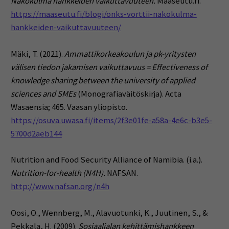
Näkökulma hankkeiden vaikuttavuuteen.
Maaseutu.fi.
https://maaseutu.fi/blogi/onks-vorttii-nakokulma-
hankkeiden-vaikuttavuuteen/
Mäki, T. (2021).
Ammattikorkeakoulun ja pk-yritysten
välisen tiedon jakamisen vaikuttavuus = Effectiveness of
knowledge sharing between the university of applied
sciences and SMEs
(Monografiaväitöskirja). Acta
Wasaensia; 465. Vaasan yliopisto.
https://osuva.uwasa.fi/items/2f3e01fe-a58a-4e6c-b3e5-
5700d2aeb144
Nutrition and Food Security Alliance of Namibia. (i.a.).
Nutrition-for-health (N4H).
NAFSAN.
http://www.nafsan.org/n4h
Oosi, O., Wennberg, M., Alavuotunki, K., Juutinen, S., &
Pekkala, H. (2009).
Sosiaalialan kehittämishankkeen