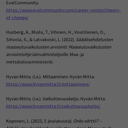
EvalCommunity.
https://www.evalcommunity.com/career-center/theory-
of-change/
Husberg, A., Muilu, T., Vihinen, H., Voutilainen, O.,
Sihvola, S., & Latvakoski, L. (2022).
Säädösehdotusten
maaseutuvaikutusten arviointi: Maaseutuvaikutusten
arviointiohje lainvalmistelijoille.
Maa- ja
metsätalousministeriö.
Hyvän Mitta. (i.a.).
Mittaaminen.
Hyvän Mitta.
https://www.hyvanmitta.fi/mittaaminen/
Hyvän Mitta. (i.a.).
Vaikuttavuusketju.
Hyvän Mitta.
https://www.hyvanmitta.fi/vaikuttavuusketju/
Koponen, L. (2023, 5. joulukuuta).
Onks vörttii? –