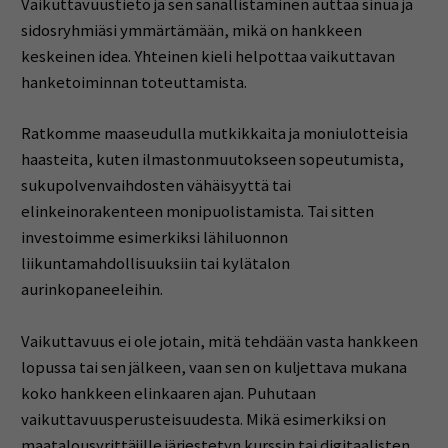
Vaikuttavuustieto ja sen sanallistaminen auttaa sinua ja
sidosryhmiäsi ymmärtämään, mikä on hankkeen
keskeinen idea.
Yhteinen kieli helpottaa vaikuttavan
hanketoiminnan toteuttamista.
Ratkomme maaseudulla mutkikkaita ja moniulotteisia
haasteita, kuten ilmastonmuutokseen sopeutumista,
sukupolvenvaihdosten vähäisyyttä tai
elinkeinorakenteen monipuolistamista.
Tai sitten
investoimme esimerkiksi lähiluonnon
liikuntamahdollisuuksiin tai kylätalon
aurinkopaneeleihin.
Vaikuttavuus ei ole jotain, mitä tehdään vasta hankkeen
lopussa tai sen jälkeen, vaan sen on kuljettava mukana
koko hankkeen elinkaaren ajan. Puhutaan
vaikuttavuusperusteisuudesta. Mikä esimerkiksi on
maatalousyrittäjille järjestetyn kurssin tai digitaalisten