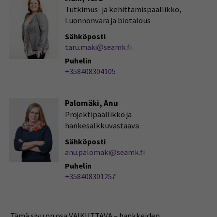
Tutkimus- ja kehittämispäällikkö,
Luonnonvara ja biotalous
Sähköposti
taru.maki@seamk.fi
Puhelin
+358408304105
Palomäki, Anu
Projektipäällikkö ja
hankesalkkuvastaava
Sähköposti
anu.palomaki@seamk.fi
Puhelin
+358408301257
Tämä sivu on osa VAIKUTTAVA – hankkeiden