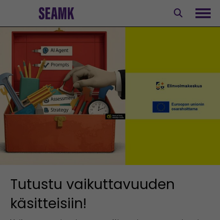
Siirry
sisältöön
Avaa
Tutustu vaikuttavuuden
käsitteisiin!