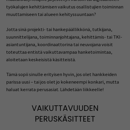
työkalujen kehittämisen vaikutus osallistujien toiminnan
muuttamiseen tai alueen kehityssuuntaan?
Jotta
sinä projekti- tai hankepäällikkönä
, tutkijana,
suunnittelijana, toiminnanjohtajana, kehittämis- tai TKI-
asiantuntijana, koordinaattorina tai neuvojana voisit
toteuttaa entistä vaikuttavampaa hanketoimintaa,
aloitetaan keskeisistä käsitteistä.
Tämä sopii sinulle erityisen hyvin, jos olet hankkeiden
parissa uusi – tai jos olet jo kokeneempi konkari, mutta
haluat kerrata perusasiat. Lähdetään liikkeelle!
VAIKUTTAVUUDEN
PERUSKÄSITTEET