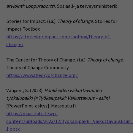
arviointi: Loppuraportti.
Sosiaali- ja terveysministeriö.
Stories for Impact. (i.a.).
Theory of change.
Stories for
Impact Toolbox.
https://storiesforimpact.com/toolbox/theory-of-
change/
The Center for Theory of Change. (i.a.).
Theory of change.
Theory of Change Community.
https://www.theoryofchange.org/
Välijärvi, S. (2023).
Hankkeiden vaikuttavuuden
työkalupakki (= Työkalupakki: Vaikuttavuus – esiin)
[PowerPoint-esitys]. Maaseutu.fi.
https://maaseutu.fi/wp-
content/uploads/2023/12/Tyokalupakki_VaikuttavuusEsiin_
1.pptx