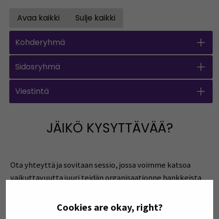
Avaa kaikki
Sulje kaikki
Open all accordions
Sulje kaikki
Kohderyhmä
Sidosryhmä
Viestintä
JÄIKÖ KYSYTTÄVÄÄ?
Ota yhteyttä ja sovitaan sessio, jossa voimme katsoa
vaikuttavuutta juuri teidän organisaationne hankkeista
käsin.
Cookies are okay, right?