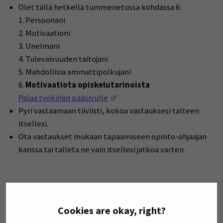
Olet tällä hetkellä tummenetussa kohdassa 6:
1. Persoonani
2. Motivaationi
3. Unelmani
4. Tulevaisuuden taitojani
5. Mahdollisia ammattipolkujani
6.
Motivaatiota opiskelutarinoista
(Opens in a new window)
Palaa työkirjan pääsivulle
Pyri vastaamaan tiiviisti, kokoa vastauksesi talteen
itsellesi.
Ota vastaukset mukaan tapaamiseen opinto-ohjaajan
kanssa tai talleta ne vain itsellesi jatkoa varten.
Motivaatiota opiskelutarinoista
Cookies are okay, right?
Tutustu uratarinoihin: