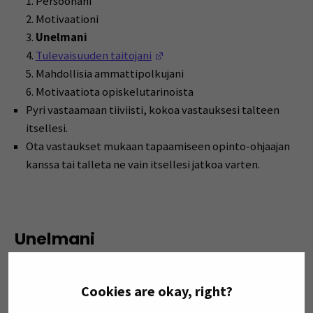
1. Persoonani
2. Motivaationi
3.
Unelmani
(Opens in a new window)
4.
Tulevaisuuden taitojani
5. Mahdollisia ammattipolkujani
6. Motivaatiota opiskelutarinoista
Pyri vastaamaan tiiviisti, kokoa vastauksesi talteen
itsellesi.
Ota vastaukset mukaan tapaamiseen opinto-ohjaajan
kanssa tai talleta ne vain itsellesi jatkoa varten.
Unelmani
Lue artikkeleita ja tee testi unelmiin liittyen. Vastaa sen
jälkeen kysymyksiin:
Cookies are okay, right?