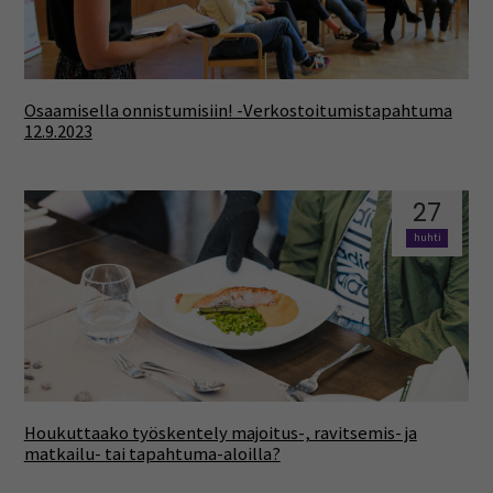
Osaamisella onnistumisiin! -Verkostoitumistapahtuma
12.9.2023
27
huhti
Houkuttaako työskentely majoitus-, ravitsemis- ja
matkailu- tai tapahtuma-aloilla?