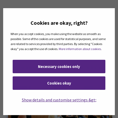
29
syys
Cookies are okay, right?
When you accept cookies, you make using the website as smooth as
possible. Some of the cookies are used for statistical purposes, and some
are related to services provided by third parties. By selecting "Cookies
okay" you accept the use of cookies.
More information about cookies
.
Necessary cookies only
OSMO-hanke mukana Osaaminen näkyviin -viikolla
2.-8.10.2023
Cookies okay
13
syys
Show details and customise settings &gt;