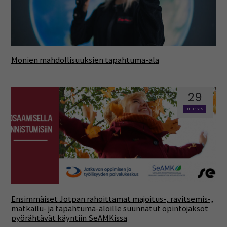
Monien mahdollisuuksien tapahtuma-ala
29
marras
Ensimmäiset Jotpan rahoittamat majoitus-, ravitsemis-,
matkailu- ja tapahtuma-aloille suunnatut opintojaksot
pyörähtävät käyntiin SeAMKissa