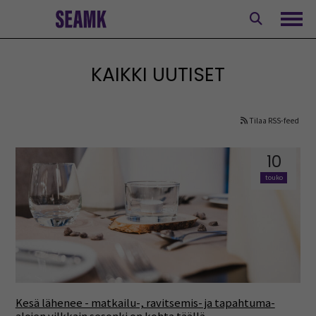
Siirry
sisältöön
Avaa
KAIKKI UUTISET
Tilaa RSS-feed
10
touko
Kesä lähenee - matkailu-, ravitsemis- ja tapahtuma-