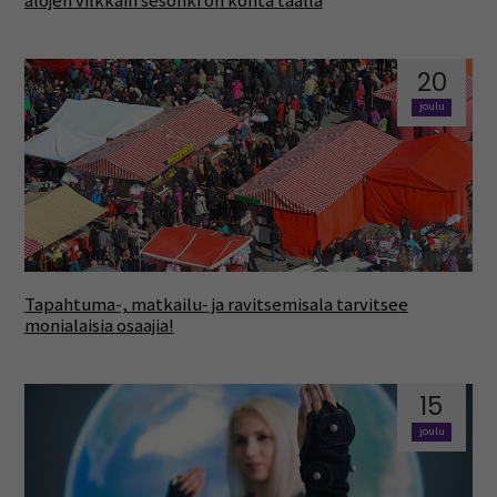
alojen vilkkain sesonki on kohta täällä
20
joulu
Tapahtuma-, matkailu- ja ravitsemisala tarvitsee
monialaisia osaajia!
15
joulu