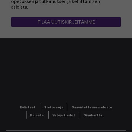
opetuksen ja tutkimuksen ja kehittämisen
asioista.
TILAA UUTISKIRJEITÄMME
Evästeet
Tietosuoja
Saavutettavuusseloste
Palaute
Yhteystiedot
Sivukartta