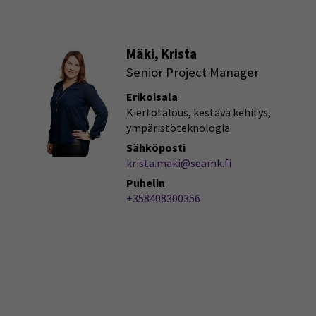
Mäki, Krista
Senior Project Manager
Erikoisala
Kiertotalous, kestävä kehitys,
ympäristöteknologia
Sähköposti
krista.maki@seamk.fi
Puhelin
+358408300356