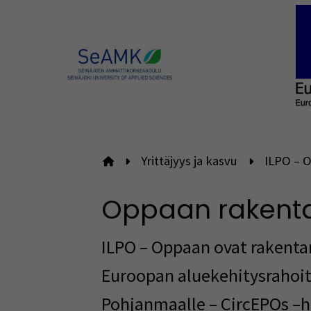
Yrittäjyys ja kasvu
ILPO – O
Etusivulle
Oppaan rakent
ILPO – Oppaan ovat rakenta
Euroopan aluekehitysrahoit
Pohjanmaalle –
CircEPOs
–h