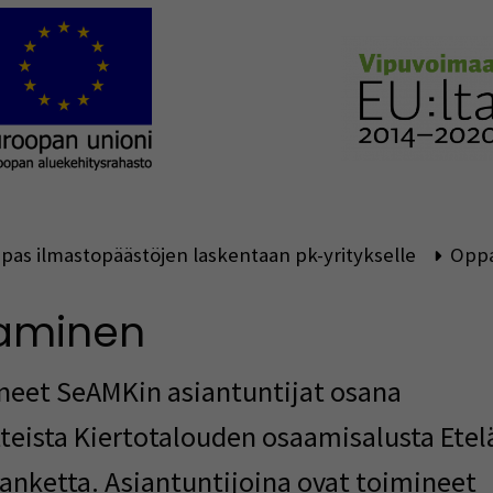
pas ilmastopäästöjen laskentaan pk-yritykselle
Oppa
aminen
neet SeAMKin asiantuntijat osana
teista Kiertotalouden osaamisalusta Etel
anketta. Asiantuntijoina ovat toimineet