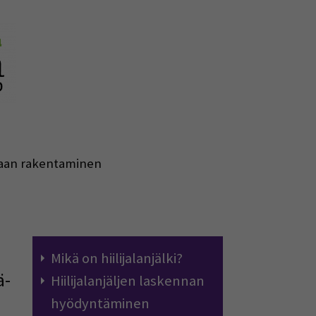
an rakentaminen
Mikä on hiilijalanjälki?
ä-
Hiilijalanjäljen laskennan
hyödyntäminen