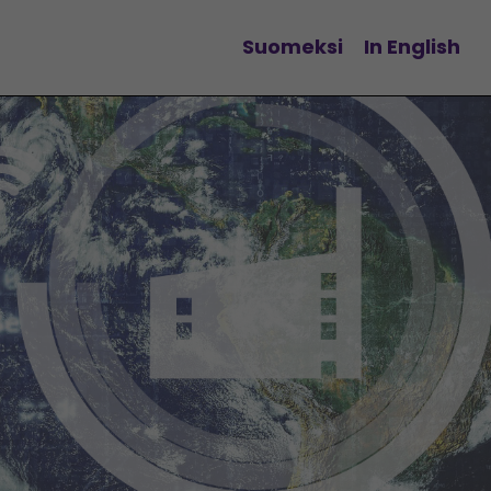
Suomeksi
In English
Vaihda kieltä