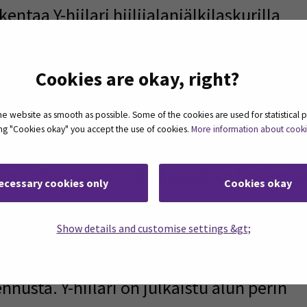
skentaa Y-
hiilari
hiilijalanjälkilaskurilla
vivät SeAMKin
asiantuntijoiden kanssa
lijalanjäljen laskentaan liittyvistä
Cookies are okay, right?
staan.
 website as smooth as possible. Some of the cookies are used for statistical 
ting "Cookies okay" you accept the use of cookies.
More information about cook
 hyödynnetty Suomen Ympäristökeskuks
ns in a new window)
a on pk-yrityksen hiilijalanjäljen
laskenta
ecessary cookies only
Cookies okay
pohjainen hiilijalanjälkilaskuri. Excel-
äjän on mahdollista tallentaa
tiedot
Show details and customise settings &gt;
oisin kuin verkkopohjaisilla laskureilla,
ennusta. Y-
hiilari
on julkaistu alun
perin