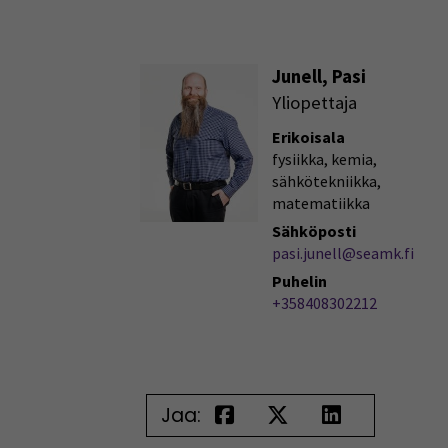
Junell, Pasi
Yliopettaja
Erikoisala
fysiikka, kemia,
sähkötekniikka,
matematiikka
Sähköposti
pasi.junell@seamk.fi
Puhelin
+358408302212
Jaa: