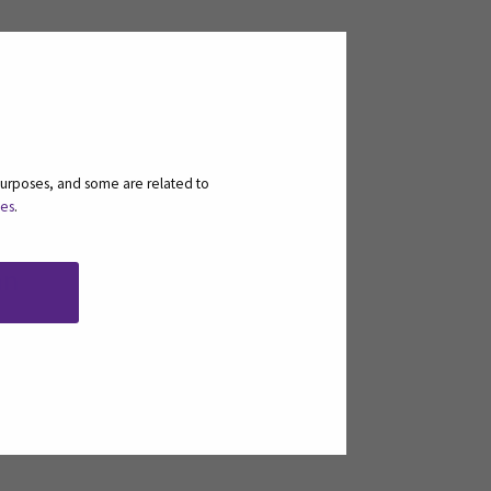
purposes, and some are related to
ies
.
en
an