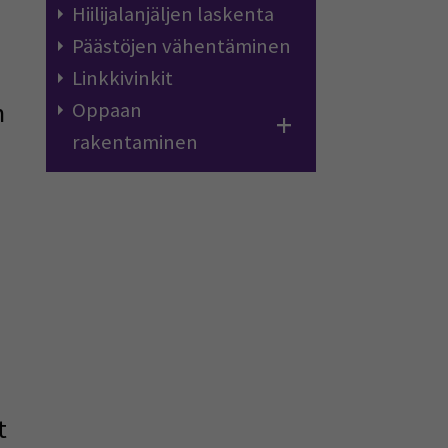
Hiilijalanjäljen laskenta
Päästöjen vähentäminen
Linkkivinkit
n
Oppaan
rakentaminen
t