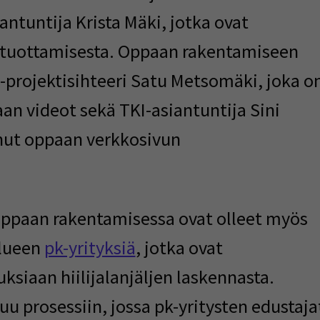
iantuntija Krista Mäki, jotka ovat
 tuottamisesta. Oppaan rakentamiseen
-projektisihteeri Satu Metsomäki, joka
o
aan videot sekä TKI-asiantuntija Sini
anut oppaan verkkosivun
 oppaan rakentamisessa ovat olleet myös
alueen
pk-yrityksiä
, jotka ovat
siaan hiilijalanjäljen laskennasta.
 prosessiin, jossa pk-yritysten edustaja