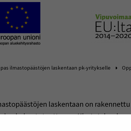
pas ilmastopäästöjen laskentaan pk-yritykselle
Opp
lmastopäästöjen laskentaan on rakennettu
rkeakulun toteuttamaa Kiertotalouden
nmaalle –
CircEPOs
–
hanketta. Hanketta o