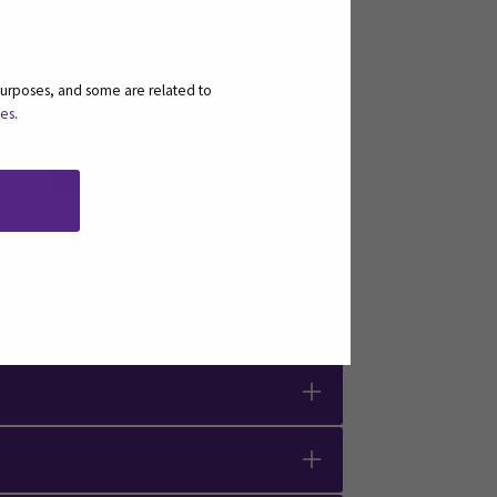
Hiilijalanjäljen laskenta
Päästöjen vähentäminen
Linkkivinkit
purposes, and some are related to
ies
.
Oppaan
rakentaminen