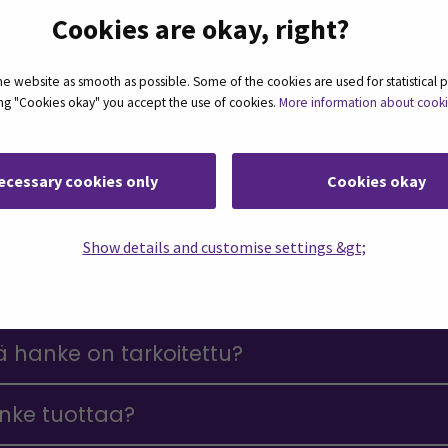
Cookies are okay, right?
an liitto Euroopan aluekehitysrahaston
014–2020 Suomen rakennerahasto-
 website as smooth as possible. Some of the cookies are used for statistical 
ting "Cookies okay" you accept the use of cookies.
More information about cook
ecessary cookies only
Cookies okay
Show details and customise settings &gt;
 hanke on tarkoitettu?
anke tuottaa?