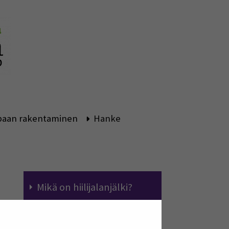
aan rakentaminen
Hanke
Mikä on hiilijalanjälki?
Hiilijalanjäljen laskennan
hyödyntäminen
n