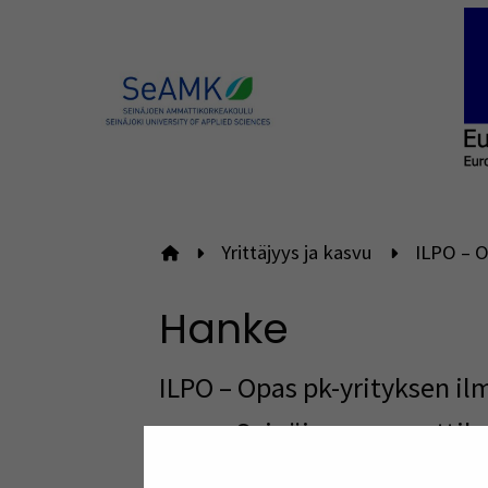
Yrittäjyys ja kasvu
ILPO – O
Etusivulle
Hanke
ILPO – Opas pk-yrityksen i
osana Seinäjoen
ammattiko
osaamisalusta Etelä-Pohja