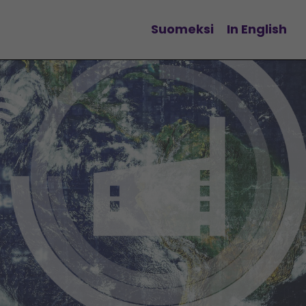
Suomeksi
In English
Vaihda kieltä