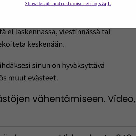
Show details and customise settings &gt;
 positiivinen vaikutus ilmastoon, mutta on
tä ei
laskennassa, viestinnässä tai
koiteta keskenään.
hdäksesi sinun on hyväksyttävä
ös muut evästeet.
ästöjen vähentämiseen. Video,