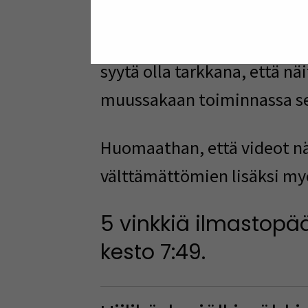
Kaikilla näillä keinoilla on
syytä olla tarkkana, että näi
muussakaan toiminnassa se
Huomaathan, että videot nä
välttämättömien lisäksi my
5 vinkkiä ilmastopä
kesto 7:49.