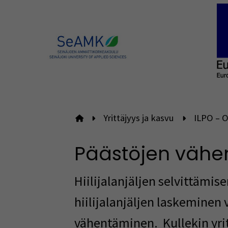
Yrittäjyys ja kasvu
ILPO – O
Etusivulle
Päästöjen väh
Hiilijalanjäljen selvittämis
hiilijalanjäljen laskeminen
vähentäminen.
Kullekin yr