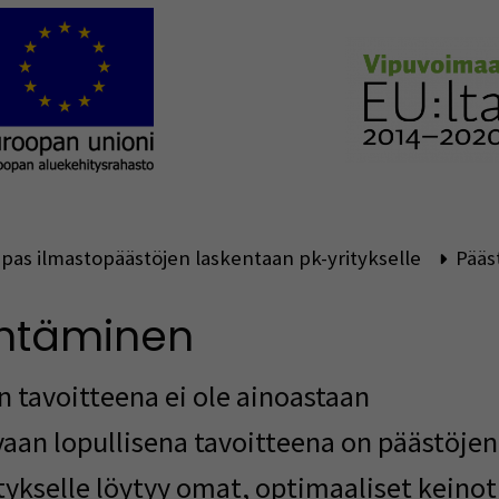
pas ilmastopäästöjen laskentaan pk-yritykselle
Pääs
entäminen
en tavoitteena ei ole ainoastaan
 vaan lopullisena
tavoitteena on päästöjen
itykselle löytyy omat, optimaaliset keinot