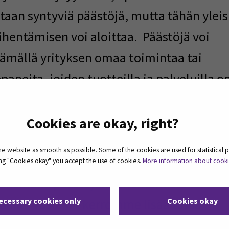
aan syntyviä päästöjä, mutta tähän
yleis
vähentämisen voi aloittaa.
Päästöjä voi
tämällä yrityksen omaa toimintaa tai
neita, joiden tuotteilla ja palveluilla o
set
. Tällaisia tuotteita ja palveluita
uotteiksi ja tässä teemassa kerromme
Cookies are okay, right?
niiden
kehittämisestä on ehdottomasti
 website as smooth as possible. Some of the cookies are used for statistical 
joita ei ole mahdollista vähentää, on
ting "Cookies okay" you accept the use of cookies.
More information about cook
ukemalla päästöjen vähentämistä tai
ecessary cookies only
Cookies okay
ualla. Tästäkin kerromme lisää tässä