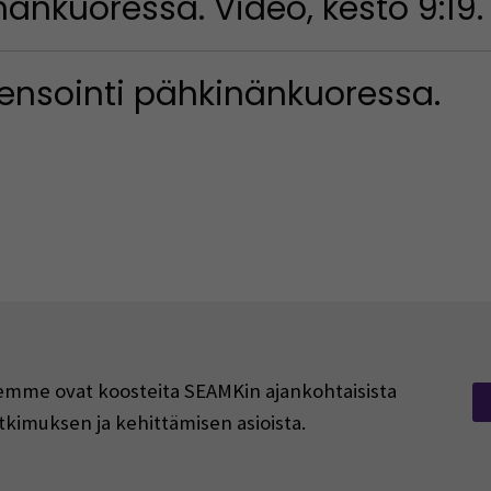
nänkuoressa. Video, kesto 9:19.
pensointi pähkinänkuoressa.
rjeemme ovat koosteita SEAMKin ajankohtaisista
tkimuksen ja kehittämisen asioista.