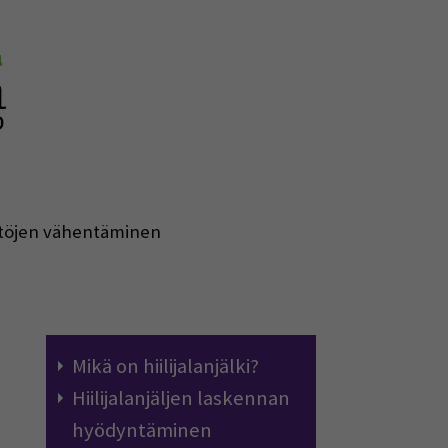
töjen vähentäminen
Mikä on hiilijalanjälki?
Hiilijalanjäljen laskennan
hyödyntäminen