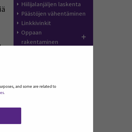
Hiilijalanjäljen laskenta
iä
Päästöjen vähentäminen
Linkkivinkit
Oppaan
rakentaminen
n
purposes, and some are related to
ies
.