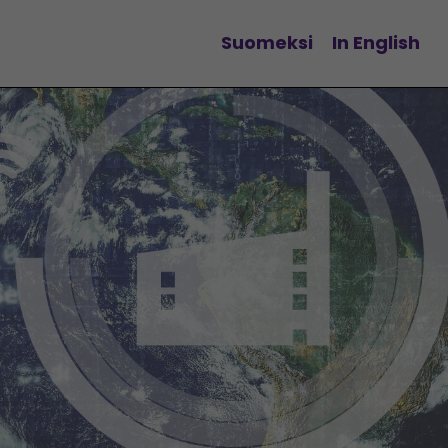
Suomeksi
In English
Vaihda kieltä