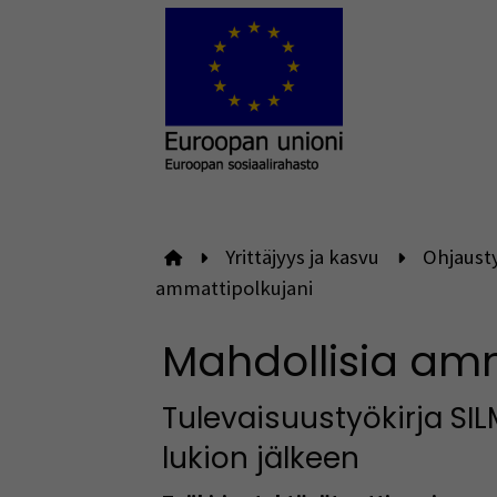
Yrittäjyys ja kasvu
Ohjausty
Etusivulle
ammattipolkujani
Mahdollisia amm
Tulevaisuustyökirja SIL
lukion jälkeen