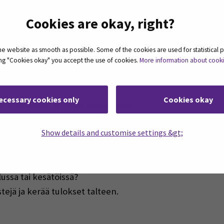
kysymyksiin.
Cookies are okay, right?
ihin ammattiin sopisin?
duunitori.fi
 website as smooth as possible. Some of the cookies are used for statistical 
ä uudelle uralle!
– Oikotie Työpaikat
ting "Cookies okay" you accept the use of cookies.
More information about cook
alvelut Etelä-Pohjanmaa
ecessary cookies only
Cookies okay
a urapolkuun liittyviä kysymyksiä:
Show details and customise settings &gt;
kannustaneet?
 lähteä opiskelemaan? Miksi?
elussa tai kesätöissä?
jä ja kerää tulokset talteen.