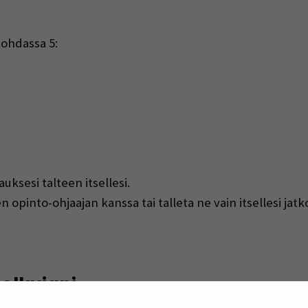
ohdassa 5:
(Opens in a new window)
auksesi talteen itsellesi.
pinto-ohjaajan kanssa tai talleta ne vain itsellesi jatk
olkujani