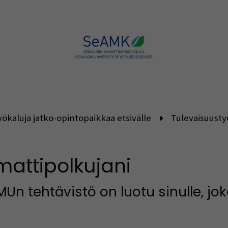
ökaluja jatko-opintopaikkaa etsivälle
Tulevaisuusty
attipolkujani
MUn tehtävistö on luotu sinulle, jok