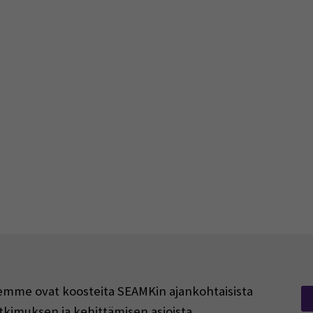
rjeemme ovat koosteita SEAMKin ajankohtaisista
tkimuksen ja kehittämisen asioista.