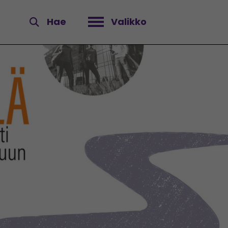
Hae
Valikko
Avaa valikko