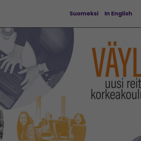
Suomeksi
In English
Vaihda kieltä