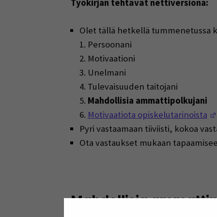
Työkirjan tehtävät nettiversiona:
Olet tällä hetkellä tummenetussa k
1. Persoonani
2. Motivaationi
3. Unelmani
4. Tulevaisuuden taitojani
5.
Mahdollisia ammattipolkujani
6.
Motivaatiota opiskelutarinoista
Pyri vastaamaan tiiviisti, kokoa vast
Ota vastaukset mukaan tapaamiseen o
Mahdollisia ammattip