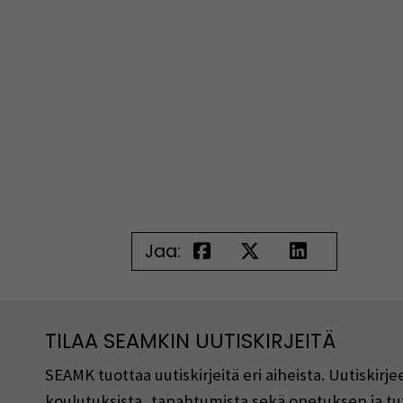
Jaa:
TILAA SEAMKIN UUTISKIRJEITÄ
SEAMK tuottaa uutiskirjeitä eri aiheista. Uutiski
koulutuksista, tapahtumista sekä opetuksen ja tu