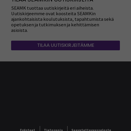
SEAMK tuottaa uutiskirjeitä eri aiheista.
Uutiskirjeemme ovat koosteita SEAMKin
ajankohtaisista koulutuksista, tapahtumista sekä
opetuksen ja tutkimuksen ja kehittämisen
asioista.
TILAA UUTISKIRJEITÄMME
Evästeet
Tietosuoja
Saavutettavuusseloste