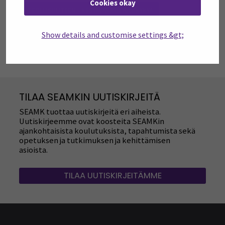
Cookies okay
YTYÄ TEOLLISUUTEEN - KESTÄVÄÄ KILPAILUKYKYÄ
ÄLYKKÄÄT TEKNOLOGIAT
Show details and customise settings &gt;
TILAA SEAMKIN UUTISKIRJEITÄ
SEAMK tuottaa uutiskirjeitä eri aiheista.
Uutiskirjeemme ovat koosteita SEAMKin
ajankohtaisista koulutuksista, tapahtumista sekä
opetuksen ja tutkimuksen ja kehittämisen
asioista.
TILAA UUTISKIRJEITÄMME