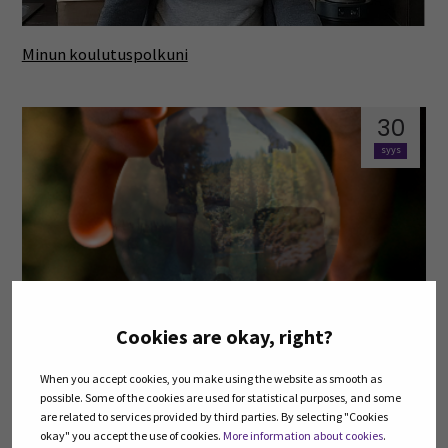
Minun koulutuspolkuni
30
syys
Matkailuala hyötyy monialaisesta osaamisesta ja
Cookies are okay, right?
yhteistyöstä
When you accept cookies, you make using the website as smooth as
possible. Some of the cookies are used for statistical purposes, and some
30
are related to services provided by third parties. By selecting "Cookies
okay" you accept the use of cookies.
More information about cookies
.
syys