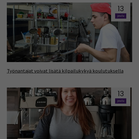
13
joulu
Työnantajat voivat lisätä kilpailukykyä koulutuksella
13
joulu