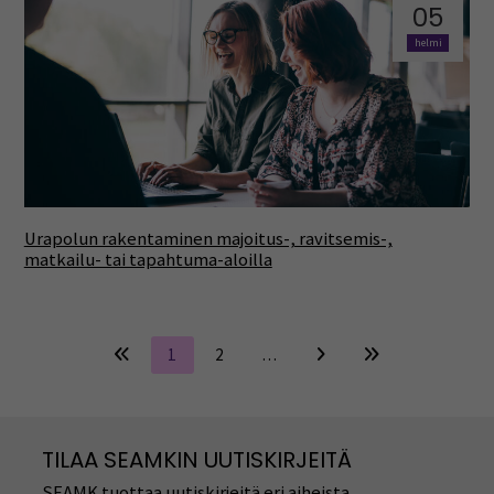
05
helmi
Urapolun rakentaminen majoitus-, ravitsemis-,
matkailu- tai tapahtuma-aloilla
1
2
…
TILAA SEAMKIN UUTISKIRJEITÄ
SEAMK tuottaa uutiskirjeitä eri aiheista.