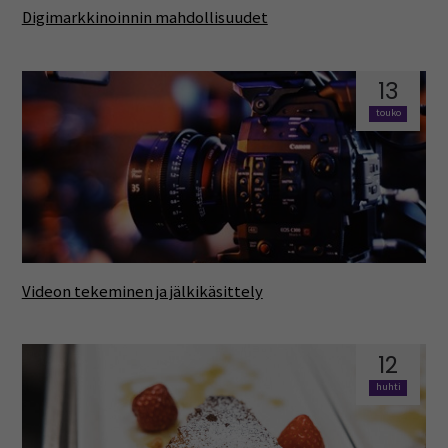
Digimarkkinoinnin mahdollisuudet
13
touko
Videon tekeminen ja jälkikäsittely
12
huhti