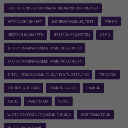
KUIVIKETURPEEN KORVAAJAT BROILERITUOTANNOSSA
MATKAILUHANKKEET
MONIPAIKKAISUUS_TESTI
MYRSKY
NEXTECH ECOSYSTEM
NEXTECH ECOSYSTEM
OSMO
TAPAHTUMABISNEKSEEN HYBRIDIOSAAMISTA
TAPAHTUMABISNEKSEEN HYBRIDIOSAAMISTA
TATTI – TEKNOLOGIAN AVULLA TYÖ TUOTTAVAKSI
TEHODATA
THINK BIG -BLOGIT
TRAINING 4.0 XR
TRAKON
TUULI
VAUHTIDATA
VIBIOL
WASTELESS FOOD SERVICE IN FINLAND
WISE FRAMI FOOD
YRITTÄJYYS JA KASVU