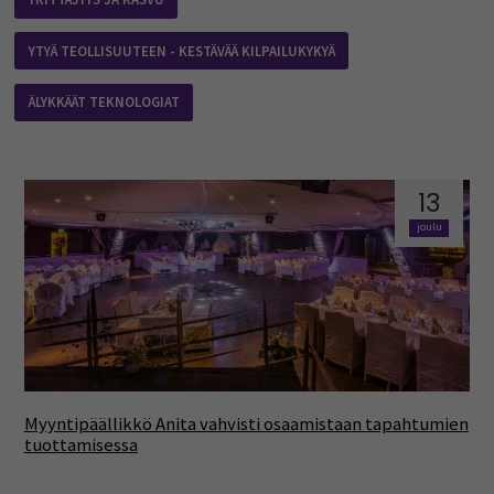
YTYÄ TEOLLISUUTEEN - KESTÄVÄÄ KILPAILUKYKYÄ
ÄLYKKÄÄT TEKNOLOGIAT
13
joulu
Myyntipäällikkö Anita vahvisti osaamistaan tapahtumien
tuottamisessa