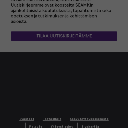
Uutiskirjeemme ovat koosteita SEAMKin
ajankohtaisista koulutuksista, tapahtumista sekä
opetuksen ja tutkimuksen ja kehittämisen
asioista.
TILAA UUTISKIRJEITÄMME
Evästeet
Tietosuoja
Saavutettavuusseloste
Palaute
Yhteystiedot
Sivukartta