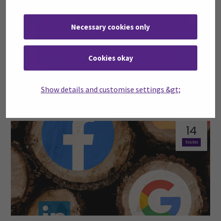
Necessary cookies only
Cookies okay
Täsmäkoulutuksilla uutta osaamista myös
Show details and customise settings &gt;
ravitsemisalan ammattilaisille
14
touko