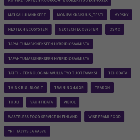
KUIVIKETURPEEN KORVAAJAT BROILERITUOTANNOSSA
MATKAILUHANKKEET
MONIPAIKKAISUUS_TESTI
MYRSKY
NEXTECH ECOSYSTEM
NEXTECH ECOSYSTEM
OSMO
TAPAHTUMABISNEKSEEN HYBRIDIOSAAMISTA
TAPAHTUMABISNEKSEEN HYBRIDIOSAAMISTA
TATTI – TEKNOLOGIAN AVULLA TYÖ TUOTTAVAKSI
TEHODATA
THINK BIG -BLOGIT
TRAINING 4.0 XR
TRAKON
TUULI
VAUHTIDATA
VIBIOL
WASTELESS FOOD SERVICE IN FINLAND
WISE FRAMI FOOD
YRITTÄJYYS JA KASVU