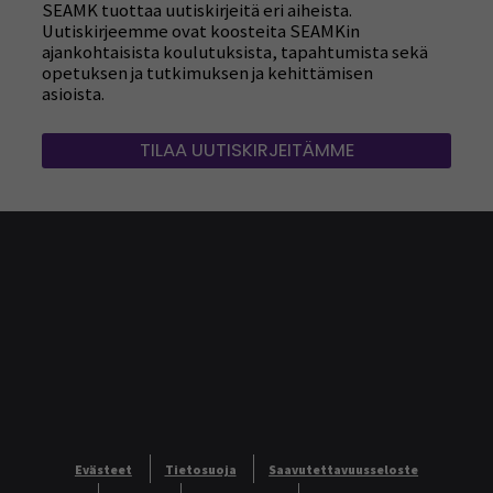
SEAMK tuottaa uutiskirjeitä eri aiheista.
Uutiskirjeemme ovat koosteita SEAMKin
ajankohtaisista koulutuksista, tapahtumista sekä
opetuksen ja tutkimuksen ja kehittämisen
asioista.
TILAA UUTISKIRJEITÄMME
Evästeet
Tietosuoja
Saavutettavuusseloste