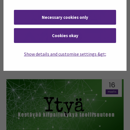
06
touko
Necessary cookies only
Cookies okay
Show details and customise settings &gt;
Enemmistö Pk-yrityksistä tunnistaa kestävän
liiketoiminnan hyötyjä
16
maalis