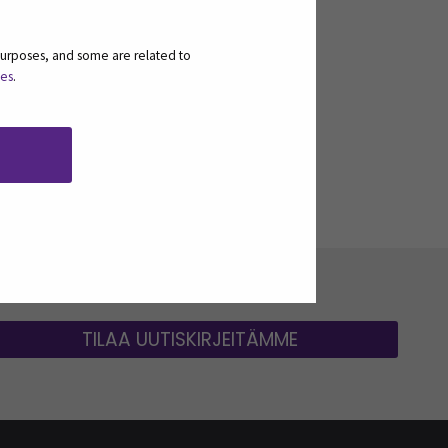
TRAKON
TUULI
VAUHTIDATA
purposes, and some are related to
ies
.
LLISUUTEEN - KESTÄVÄÄ KILPAILUKYKYÄ
TILAA UUTISKIRJEITÄMME