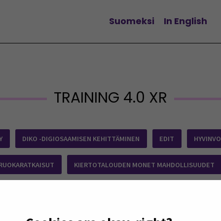
Suomeksi
In English
Vaihda kieltä
TRAINING 4.0 XR
Y
DIKO -DIGIOSAAMISEN KEHITTÄMINEN
EDIT
HYVINVO
 RUOKARATKAISUT
KIERTOTALOUDEN MONET MAHDOLLISUUDET
NNOSSA
MATKAILUHANKKEET
MONIPAIKKAISUUS_TESTI
TUMABISNEKSEEN HYBRIDIOSAAMISTA
TAPAHTUMABISNEKSEEN H