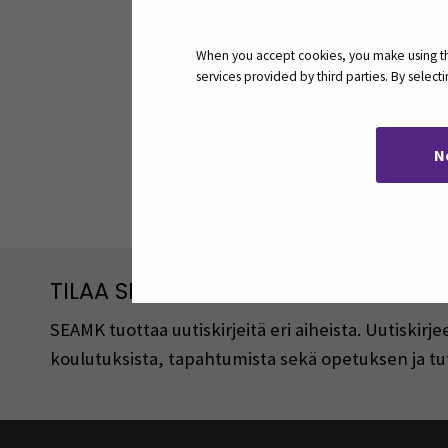
TATTI – TEKNOLOGIAN AVULLA TYÖ TUOTTAVAK
When you accept cookies, you make using the
services provided by third parties. By selec
VIBIOL
WASTELESS FOOD SERVICE IN FIN
ÄLYKKÄÄT TEKNOLOGIAT
N
TILAA SEAMKIN UUTISKIRJEITÄ
SEAMK tuottaa uutiskirjeitä eri aiheista. Uutiski
koulutuksista, tapahtumista sekä opetuksen ja tu