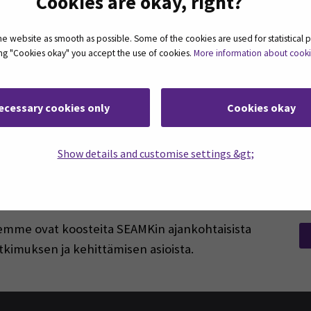
Cookies are okay, right?
SI
TEHODATA
THINK BIG -BLOGIT
TRAINING 4.0 XR
 website as smooth as possible. Some of the cookies are used for statistical 
ting "Cookies okay" you accept the use of cookies.
More information about cook
LAND
WISE FRAMI FOOD
YRITTÄJYYS JA KASVU
YTYÄ TEO
ecessary cookies only
Cookies okay
Show details and customise settings &gt;
rjeemme ovat koosteita SEAMKin ajankohtaisista
tkimuksen ja kehittämisen asioista.