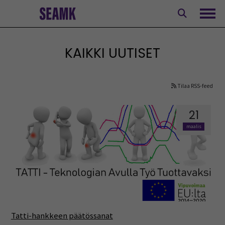
Siirry
sisältöön
Avaa
KAIKKI UUTISET
Tilaa RSS-feed
21
maalis
Tatti-hankkeen päätössanat