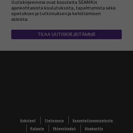
Uutiskirjeemme ovat koosteita SEAMKin
ajankohtaisista koulutuksista, tapahtumista sekä
opetuksen ja tutkimuksen ja kehittämisen
asioista.
TILAA UUTISKIRJEITÄMME
Evästeet
Tietosuoja
Saavutettavuusseloste
Palaute
Yhteystiedot
Sivukartta