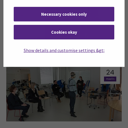
kesä
Necessary cookies only
Cookies okay
Show details and customise settings &gt;
TATTI -hankkeen 1. toimialan tulostyöpaja
24
maalis