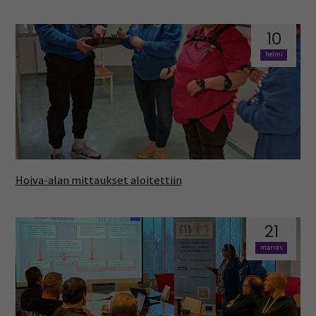
10
helmi
Hoiva-alan mittaukset aloitettiin
21
marras