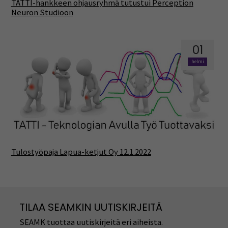
TATTI-hankkeen ohjausryhmä tutustui Perception
Neuron Studioon
01
helmi
Tulostyöpaja Lapua-ketjut Oy 12.1.2022
TILAA SEAMKIN UUTISKIRJEITÄ
SEAMK tuottaa uutiskirjeitä eri aiheista.