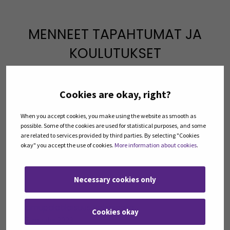
MENNEET TAPAHTUMAT JA
KOULUTUKSET
Riihi - Kestävän liiketoiminnan eväät -
Cookies are okay, right?
aamupalatilaisuus Kauhavalla
31. maalis 2023
When you accept cookies, you make using the website as smooth as
possible. Some of the cookies are used for statistical purposes, and some
are related to services provided by third parties. By selecting "Cookies
okay" you accept the use of cookies.
More information about cookies
.
Maaperä kuntoon ja hiili kauppaan
24. maalis 2023
Necessary cookies only
Riihi - Kestävän liiketoiminnan eväät -
aamupalatilaisuus Seinäjoella
Cookies okay
17. maalis 2023