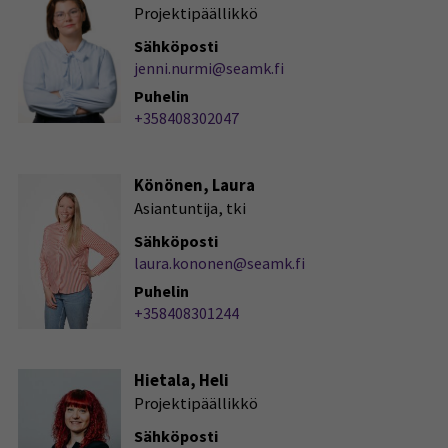
Projektipäällikkö
Sähköposti
jenni.nurmi@seamk.fi
Puhelin
+358408302047
Könönen, Laura
Asiantuntija, tki
Sähköposti
laura.kononen@seamk.fi
Puhelin
+358408301244
Hietala, Heli
Projektipäällikkö
Sähköposti