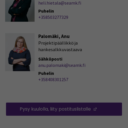
heli.hietala@seamk.fi
Puhelin
+358503277329
Palomäki, Anu
Projektipäällikkö ja
hankesalkkuvastaava
Sähköposti
anu.palomaki@seamk.fi
Puhelin
+358408301257
Pysy kuulolla, liity postituslistalle
(Opens in a 