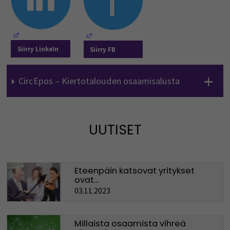
(Opens in a new window)
(Opens in a new window)
Siirry LinkeIn
Siirry FB
CircEpos – Kiertotalouden osaamisalusta
UUTISET
Eteenpäin katsovat yritykset
ovat...
03.11.2023
Millaista osaamista vihreä