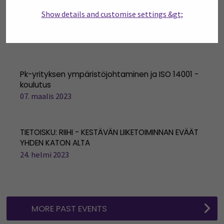
Show details and customise settings &gt;
PK-yritys ja hiilijalanjälki - Mitä on hyvä tietää?
14. maalis 2023
Pk-yrityksen ympäristöjohtaminen ja ISO 14001 -
koulutus
07. maalis 2023
TIETOISKU: RIIHI - KESTÄVÄN LIIKETOIMINNAN EVÄÄT
YHDEN KATON ALTA
24. helmi 2023
MORE PAST EVENTS