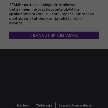
SEAMK tuottaa uutiskirjeitä eri aiheista.
Uutiskirjeemme ovat koosteita SEAMKin
ajankohtaisista koulutuksista, tapahtumista sekä
opetuksen ja tutkimuksen ja kehittämisen
asioista.
TILAA UUTISKIRJEITÄMME
Evästeet
Tietosuoja
Saavutettavuusseloste