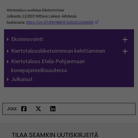
Kiertotalous uudistaa liiketoimintaa
Julkaistu 12/2019 Yrittävä Lakeus -lehdessä.
(Opens in a new windo
Saatavana:
https://urn.fi/URN:NBN:fi-fe2019121648369
Ekoinnovointi
Kiertotalousliiketoiminnan kehittäminen
Kiertotalous Etelä-Pohjanmaan
konepajateollisuudessa
Julkaisut
Jaa:
TILAA SEAMKIN UUTISKIRJEITÄ