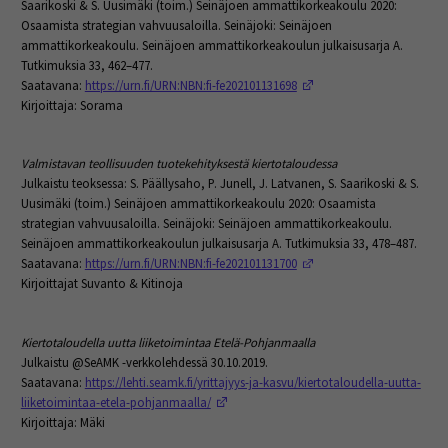
Saarikoski & S. Uusimäki (toim.) Seinäjoen ammattikorkeakoulu 2020:
Osaamista strategian vahvuusaloilla. Seinäjoki: Seinäjoen
ammattikorkeakoulu. Seinäjoen ammattikorkeakoulun julkaisusarja A.
Tutkimuksia 33, 462–477.
(Opens in a new window
Saatavana:
https://urn.fi/URN:NBN:fi-fe202101131698
Kirjoittaja: Sorama
Valmistavan teollisuuden tuotekehityksestä kiertotaloudessa
Julkaistu teoksessa: S. Päällysaho, P. Junell, J. Latvanen, S. Saarikoski & S.
Uusimäki (toim.) Seinäjoen ammattikorkeakoulu 2020: Osaamista
strategian vahvuusaloilla. Seinäjoki: Seinäjoen ammattikorkeakoulu.
Seinäjoen ammattikorkeakoulun julkaisusarja A. Tutkimuksia 33, 478–487.
(Opens in a new window
Saatavana:
https://urn.fi/URN:NBN:fi-fe202101131700
Kirjoittajat Suvanto & Kitinoja
Kiertotaloudella uutta liiketoimintaa Etelä-Pohjanmaalla
Julkaistu @SeAMK -verkkolehdessä 30.10.2019.
Saatavana:
https://lehti.seamk.fi/yrittajyys-ja-kasvu/kiertotaloudella-uutta-
(Opens in a new window)
liiketoimintaa-etela-pohjanmaalla/
Kirjoittaja: Mäki