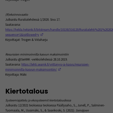
(R)ekoinnovaatio
Julkaistu Ruralialehdessä 1/2020. Sivu 17.
Saatavana:
https://helda.helsinki.fi/bitstream/handle/10138/316120/Ruralialehti%201%20202
(Opens in a new window)
sequence=1&isAllowed=y
Kirjoittajat: Trogen & Viitaharju
Resurssien minimoinnilla kasvun maksimointiin
Julkaistu @SeAMK -verkkolehdessä 28.10.2019.
Saatavana:
https://lehti.seamk.fi/yrittajyys-ja-kasvu/resurssien-
(Opens in a new window)
minimoinnilla-kasvun-maksimointiin/
Kirjoittaja: Mäki
Kiertotalous
Systeemiajattelu ja ekosysteemit kiertotaloudessa
Julkaistu 12/2021 teoksessa teoksessa Päällysaho, S., Junell, P., Salminen-
Tuomaala, M., Uusimäki, S., & Saarikoski, S. (2021).
Seinäjoen