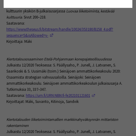
Julkaistu 12/2020 Seinäjoen ammattikorkeakoulun liiketoiminnan ja
kulttuurin yksikön B-julkaisusarjassa
Luovaa liiketoiminta, kestävää
kulttuuria
. Sivut 200–218.
Saatavana:
https://www.theseus.fi/bitstream/handle/10024/353180/B158_4.pdf?
(Opens in a new window)
sequence=5&isAllowed=y-
Kirjoittaja: Mäki
Kiertotalousosaaminen Etelä-Pohjanmaan konepajateollisuudessa
Julkaistu 12/2020 Teoksessa: S. Päällysaho, P. Junell, J. Latvanen, S.
Saarikoski & S. Uusimäki (toim.) Seinäjoen ammattikorkeakoulu 2020:
Osaamista strategian vahvuusaloilla. Seinäjoki: Seinäjoen
ammattikorkeakoulu. Seinäjoen ammattikorkeakoulun julkaisusarja A.
Tutkimuksia 33, 337–347.
(Opens in a new window
Saatavana:
https://urn.fi/URN:NBN:fi-fe202101121601
Kirjoittajat: Mäki, Suvanto, Kitinoja, Sandvik
Kiertotalouden liiketoimintamallien markkinahyväksynnän mittariston
rakentaminen
Julkaistu 12/2020 Teoksessa: S. Päällysaho, P. Junell, J. Latvanen, S.