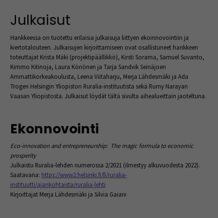
Julkaisut
Hankkeessa on tuotettu erilaisia julkaisuja liittyen ekoinnovointiin ja
kiertotalouteen. Julkaisujen kirjoittamiseen ovat osallistuneet hankkeen
toteuttajat Krista Mäki (projektipäällikkö), Kirsti Sorama, Samuel Suvanto,
Kimmo Kitinoja, Laura Könönen ja Tarja Sandvik Seinäjoen
Ammattikorkeakoulusta, Leena Viitaharju, Merja Lähdesmäki ja Ada
Trogen Helsingin Yliopiston Ruralia-instituutista sekä Rumy Narayan
Vaasan Yliopistosta. Julkaisut löydät tältä sivulta aihealueittain jaoteltuna.
Ekonnovointi
Eco-innovation and entrepreneurship: The magic formula to economic
prosperity
Julkaistu Ruralia-lehden numerossa 2/2021 (ilmestyy alkuvuodesta 2022).
Saatavana:
https://www2.helsinki.fi/fi/ruralia-
instituutti/ajankohtaista/ruralia-lehti
Kirjoittajat Merja Lähdesmäki ja Silvia Gaiani