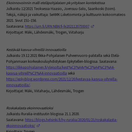
Ekoinnovoinnin malli eteläpohjalaisen pk-yrityksen kontekstissa
Julkaistu 12/2021 Teoksessa Haasio, Joensuu-Salo, Saarikoski (toim).
Tekijä, näkijä ja vaikuttaja: SeAMK Liiketoiminta ja kulttuurin kokoomateos
2021. Sivut 151–156.
(Opens in a new windo
Saatavana:
https://urn.fi/URN:NBN:fi-fe2021120759307
Kirjoittajat: Mäki, Lähdesmäki, Trogen, Viitaharju
Kestävää kasvua vihreillä innovaatioilla
Julkaistu 19.12.2021 Ilkka-Pohjalaisen Puheenvuoro-palstalla sekä Etelä-
Pohjanmaan korkeakouluyhdistyksen Epkytellen-blogissa. Saatavana:
https://ilkkapohjalainen.fi/yleisolta/kest%C3%A4v%C3%A4%C3%A4-
kasvua-vihreill%C3%A4-innovaatioilla
sekä
https://epkyblog.wordpress.com/2021/12/20/kestavaa-kasvua-vihreilla-
innovaatioilla/
.
Kirjoittajat: Mäki, Viitaharju, Lähdesmäki, Trogen
Roskakalasta ekoinnovaatioksi
Julkaistu Ruralia-instituutin blogissa 21.1.2020.
Saatavana:
https://blogs.helsinki.fi/hy-ruralia/2020/01/21/roskakalasta-
(Opens in a new window)
ekoinnovaatioksi/
Kirjoittaja: Trogen