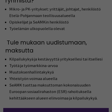
ryhmistä?
Mikro- ja PK-yritykset: yrittäjät, johtajat, henkilöstö
Etelä-Pohjanmaan teollisuusalueella
Opiskelijat ja SeAMKin henkilöstö
Työelämän ulkopuolella olevat
Tule mukaan uudistumaan,
maksutta
Kilpailukykyä ja kestävyyttä yrityksellesi tai itsellesi
Työtä ja työmarkkina-arvoa
Muutoksenhallintakykyä
Yhteistyön voimaa alueella
SeAMK tuottaa maksuttoman kokonaisuuden
Euroopan sosiaalirahaston (ESR) rahoituksella
kehittääkseen alueen elinvoimaa ja kilpailukykyä.