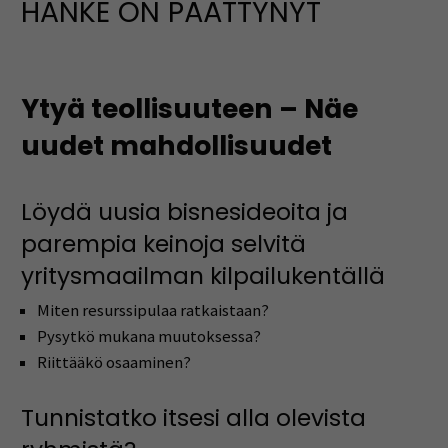
HANKE ON PÄÄTTYNYT
Ytyä teollisuuteen – Näe
uudet mahdollisuudet
Löydä uusia bisnesideoita ja
parempia keinoja selvitä
yritysmaailman kilpailukentällä
Miten resurssipulaa ratkaistaan?
Pysytkö mukana muutoksessa?
Riittääkö osaaminen?
Tunnistatko itsesi alla olevista