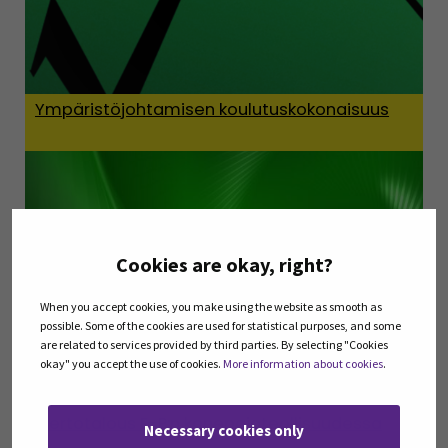
Ympäristöjohtamisen koulutuskokonaisuus
Cookies are okay, right?
When you accept cookies, you make using the website as smooth as
possible. Some of the cookies are used for statistical purposes, and some
are related to services provided by third parties. By selecting "Cookies
okay" you accept the use of cookies.
More information about cookies
.
Kiertotalous E-P:n konepajateollisuudessa
Necessary cookies only