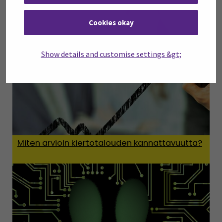
Cookies okay
Show details and customise settings &gt;
Miten arvioin kiertotalouden kannattavuutta?