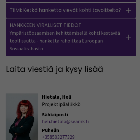
TIIMI: Ketkä hanketta vievät kohti tavoitteita?
HANKKEEN VIRALLISET TIEDOT
Ympäristöosaamisen kehittämisellä kohti kestävää
teollisuutta - hanketta rahoittaa Euroopan
Sosiaalirahasto.
Laita viestiä ja kysy lisää
Hietala, Heli
Projektipäällikkö
Sähköposti
heli.hietala@seamk.fi
Puhelin
+358503277329