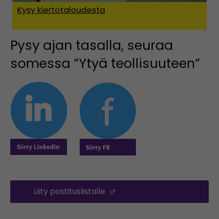
Kysy kiertotaloudesta
Pysy ajan tasalla, seuraa
somessa ”Ytyä teollisuuteen”
Siirry LinkedIn
Siirry FB
Liity postituslistalle
(Opens in a new window)