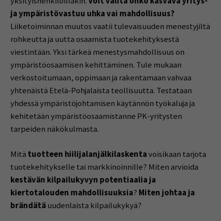
yksityishenkilöilläkin.
Voit valita onko kasvava yritys-
ja ympäristövastuu uhka vai mahdollisuus?
Liiketoiminnan muutos vaatii tulevaisuuden menestyjiltä
rohkeutta ja uutta osaamista tuotekehityksestä
viestintään. Yksi tärkeä menestysmahdollisuus on
ympäristöosaamisen kehittäminen. Tule mukaan
verkostoitumaan, oppimaan ja rakentamaan vahvaa
yhtenäistä Etelä-Pohjalaista teollisuutta. Testataan
yhdessä ympäristöjohtamisen käytännön työkaluja ja
kehitetään ympäristöosaamistanne PK-yritysten
tarpeiden näkökulmasta.
Mitä
tuotteen hiilijalanjälkilaskenta
voisikaan tarjota
tuotekehitykselle tai markkinoinnille? Miten arvioida
kestävän kilpailukyvyn potentiaalia ja
kiertotalouden mahdollisuuksia
?
Miten johtaa ja
brändätä
uudenlaista kilpailukykyä?