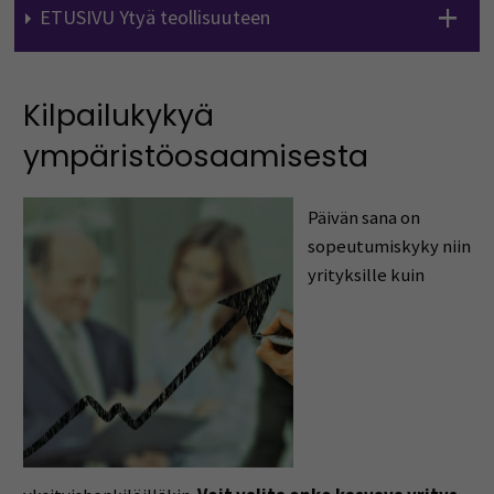
ETUSIVU Ytyä teollisuuteen
Kilpailukykyä
ympäristöosaamisesta
Päivän sana on
sopeutumiskyky niin
yrityksille kuin