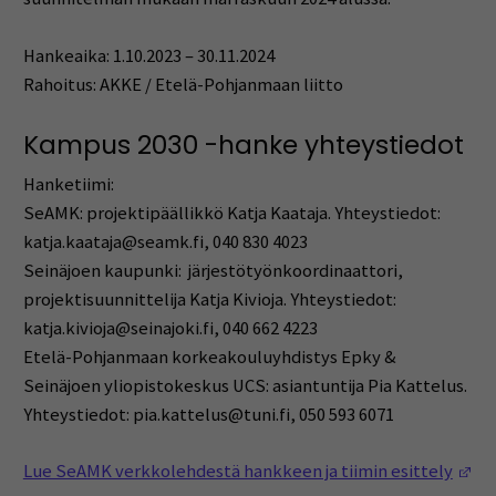
Hankeaika: 1.10.2023 – 30.11.2024
Rahoitus: AKKE / Etelä-Pohjanmaan liitto
Kampus 2030 -hanke yhteystiedot
Hanketiimi:
SeAMK: projektipäällikkö Katja Kaataja. Yhteystiedot:
katja.kaataja@seamk.fi, 040 830 4023
Seinäjoen kaupunki: järjestötyönkoordinaattori,
projektisuunnittelija Katja Kivioja. Yhteystiedot:
katja.kivioja@seinajoki.fi, 040 662 4223
Etelä-Pohjanmaan korkeakouluyhdistys Epky &
Seinäjoen yliopistokeskus UCS: asiantuntija Pia Kattelus.
Yhteystiedot: pia.kattelus@tuni.fi, 050 593 6071
(O
Lue SeAMK verkkolehdestä hankkeen ja tiimin esittely