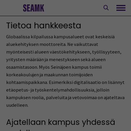
Siirry
sisältöön
Avaa
Tietoa hankkeesta
Globaalissa kilpailussa kampusalueet ovat keskeisiä
aluekehityksen moottoreita. Ne vaikuttavat
myönteisesti alueen väestökehitykseen, työllisyyteen,
yritysten määrään ja menestykseen sekä alueen
osaamistasoon. Myös Seinäjoen kampus toimii
korkeakoulujen ja maakunnan toimijoiden
kohtaamispaikkana. Esimerkiksi digitalisaatio on lisännyt
etäopetus- ja työskentelymahdollisuuksia, jolloin
kampuksen roolia, palveluita ja vetovoimaa on ajateltava
uudelleen.
Ajatellaan kampus yhdessä