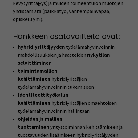
kevytyrittäjyys) ja muiden toimeentulon muotojen
yhdistämistä (palkkatyö, vanhempainvapaa,
opiskelu ym.).
Hankkeen osatavoitteita ovat:
hybridiyrittäjyyden
työelämähyvinvoinnin
mahdollisuuksien ja haasteiden
nykytilan
selvittäminen
toimintamallien
kehittäminen
hybridiyrittäjien
työelämähyvinvoinnin tukemiseen
identiteettityökalun
kehittäminen
hybridiyrittäjien omaehtoisen
työelämähyvinvoinnin hallintaan
ohjeiden ja mallien
tuottaminen
yritystoiminnan kehittämiseen ja
tuottavuuden lisäämiseen hybridiyrittäjyyden