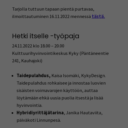
Tarjolla tuttuun tapaan pientä purtavaa,
ilmoittautuminen 16.11.2022 mennessä
tästä.
Hetki itselle -työpaja
24.11.2022 klo 18.00 – 20.00
Kulttuurihyvinvointikeskus Kyky (Päntäneentie
241, Kauhajoki)
Taidepulahdus,
Kaisa Isomäki, KykyDesign.
Taidepulahdus rohkaisee ja innostaa luovien
sisäisten voimavarojen käyttöön, auttaa
löytämään ehkä uusia puolia itsestä ja lisää
hyvinvointia.
Hybridiyrittäjätarina
, Janika Hautaviita,
päiväkoti Linnunpesä.