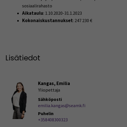
sosiaalirahasto
Aikataulu
: 1.10.2020-31.1.2023
Kokonaiskustannukset
: 247 230 €
Lisätiedot
Kangas, Emilia
Yliopettaja
Sähköposti
emilia.kangas@seamk.fi
Puhelin
+358408300323