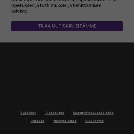
opetuksen ja tutkimuksen ja kehittämisen
asioista.
TILAA UUTISKIRJEITÄMME
Evästeet
Tietosuoja
Saavutettavuusseloste
Palaute
Yhteystiedot
Sivukartta