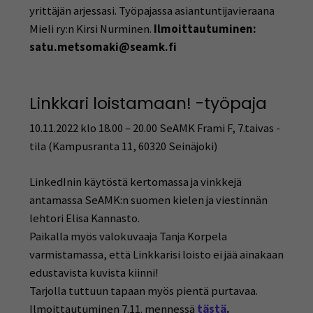
yrittäjän arjessasi. Työpajassa asiantuntijavieraana
Mieli ry:n Kirsi Nurminen.
Ilmoittautuminen:
satu.metsomaki@seamk.fi
Linkkari loistamaan! -työpaja
10.11.2022 klo 18.00 – 20.00 SeAMK Frami F, 7.taivas -
tila (Kampusranta 11, 60320 Seinäjoki)
LinkedInin käytöstä kertomassa ja vinkkejä
antamassa SeAMK:n suomen kielen ja viestinnän
lehtori Elisa Kannasto.
Paikalla myös valokuvaaja Tanja Korpela
varmistamassa, että Linkkarisi loisto ei jää ainakaan
edustavista kuvista kiinni!
Tarjolla tuttuun tapaan myös pientä purtavaa.
Ilmoittautuminen 7.11. mennessä
tästä
.