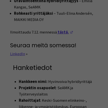
Uravaihtoehtona hybridiyrittäjyys
– Emilia
Kangas, SeAMK
Rohkeasti yrittäjäksi
– Tuuli-Elina Andersén,
MAIKKI MEDIA OY
(Opens in a new w
Ilmoittaudu 7.12. mennessä
tästä.
Seuraa meitä somessa!
LinkedIn
»
Hanketiedot
Hankkeen nimi:
Hyvinvoiva hybridiyrittäjä
Projektin osapuolet
: SeAMK ja
Työterveyslaitos
Rahoittajat
: Keski-Suomen elinkeino-,
liikenne- ja ympäristökeskus, Euroopan