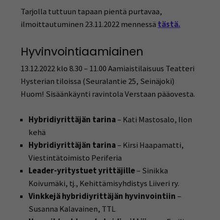
Tarjolla tuttuun tapaan pientä purtavaa,
ilmoittautuminen 23.11.2022 mennessä
tästä.
Hyvinvointiaamiainen
13.12.2022 klo 8.30 – 11.00 Aamiaistilaisuus Teatteri
Hysterian tiloissa (Seuralantie 25, Seinäjoki)
Huom! Sisäänkäynti ravintola Verstaan pääovesta.
Hybridiyrittäjän tarina
– Kati Mastosalo, Ilon
kehä
Hybridiyrittäjän tarina
– Kirsi Haapamatti,
Viestintätoimisto Periferia
Leader-yritystuet yrittäjille
– Sinikka
Koivumäki, tj., Kehittämisyhdistys Liiveri ry.
Vinkkejä hybridiyrittäjän hyvinvointiin
–
Susanna Kalavainen, TTL