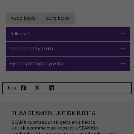
Avaa kaikki
Sulje kaikki
Open all accordions
Sulje kaikki
Julkaisut
Identiteettityökalu
Hybridiyrittäjän työkirja
Jaa:
TILAA SEAMKIN UUTISKIRJEITÄ
SEAMK tuottaa uutiskirjeitä eri aiheista.
Uutiskirjeemme ovat koosteita SEAMKin
ajankohtaisista koulutuksista, tapahtumista sekä