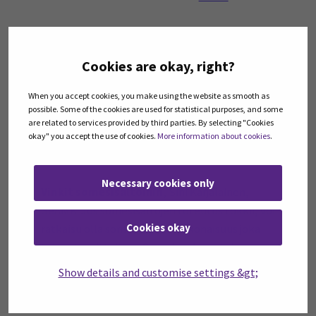
Cookies are okay, right?
Somemarkkinoinnin salat -
työpaja
When you accept cookies, you make using the website as smooth as
possible. Some of the cookies are used for statistical purposes, and some
17.11.2022 klo 17.00 – 19.00 Kauhavan
are related to services provided by third parties. By selecting "Cookies
kaupungintalon auditorio (Kauppatie 109,
okay" you accept the use of cookies.
More information about cookies
.
Kauhava)
Necessary cookies only
Vinkit somesisältöihin
, Sini Karjalainen,
SeAMK. Jos somesisältöjen toteutus tökkii, voi
Cookies okay
ratkaisu olla someviestien kokonaisuus joka
tukee tavoitteitasi, Oma tietokone tai
älypuhelin mukaan!
Show details and customise settings &gt;
Hybridiyrittäjätarina
, Katariina Koivisto,
NOSH-edustaja