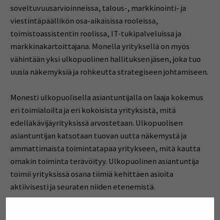
soveltuvuusarvioinneissa, talous-, markkinointi- ja
viestintäpäällikön osa-aikaisissa rooleissa,
toimistoassistentin roolissa, IT-tukipalveluissa ja
markkinakartoittajana. Monella yrityksellä on myös
vähintään yksi ulkopuolinen hallituksen jäsen, joka tuo
uusia näkemyksiä ja rohkeutta strategiseen johtamiseen.
Monesti ulkopuolisella asiantuntijalla on laaja kokemus
eri toimialoilta ja eri kokoisista yrityksistä, mitä
edelläkävijäyrityksissä arvostetaan. Ulkopuolisen
asiantuntijan katsotaan tuovan uutta näkemystä ja
ammattimaista toimintatapaa yritykseen, mitä kautta
omakin toiminta terävöityy. Ulkopuolinen asiantuntija
toimii yrityksissä osana tiimiä kehittäen asioita
aktiivisesti ja seuraten niiden etenemistä.
Vinkit: