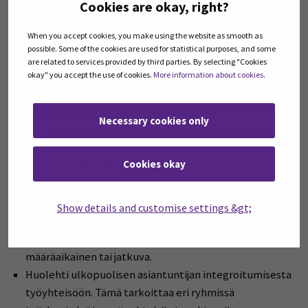
Cookies are okay, right?
Ulkopuolisen asiantuntijan yhteistyön onnistumisessa
When you accept cookies, you make using the website as smooth as
olennaisinta on luottamus ja henkilön sitoutuminen.
possible. Some of the cookies are used for statistical purposes, and some
Ensivaikutelma on tärkeä.
are related to services provided by third parties. By selecting "Cookies
okay" you accept the use of cookies.
More information about cookies
.
Asiantuntijan palvelutarjonnassa pitää olla lihaa luiden
ympärillä; käytännön referenssejä muista
asiakkuuksista korulauseiden sijaan.
Necessary cookies only
Yrittäjältä itseltäänkin täytyy löytyä aikaa ja intohimoa
asioiden edistämiseen. Kehittämistä ei voi ulkoistaa
Cookies okay
asiantuntijalle 100%.
Pienemmät, paikalliset toimijat ovat sitoutuneita ja
heiltä saa yksilöidympää palvelua. 100% hyviä
Show details and customise settings &gt;
kokemuksia.
Laadi kirjallinen sopimus asiantuntijan kanssa. Voi olla
määräaikainen tai jatkuva.
Huolehti ulkopuolisen asiantuntijan integroitumisesta
työyhteisöön. Tämä tarkoittaa eri ryhmissä